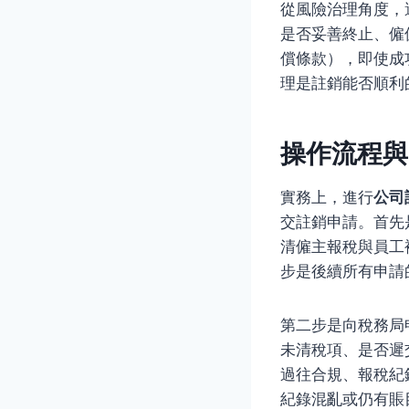
從風險治理角度，
是否妥善終止、僱
償條款），即使成
理是註銷能否順利
操作流程與
實務上，進行
公司
交註銷申請。首先
清僱主報稅與員工
步是後續所有申請
第二步是向稅務局申請
未清稅項、是否遲
過往合規、報稅紀
紀錄混亂或仍有賬