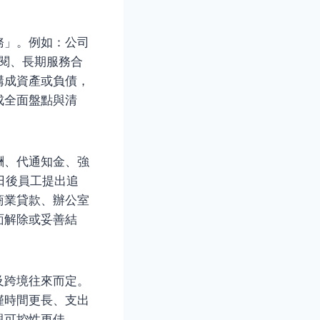
務」。例如：公司
訂閱、長期服務合
構成資產或負債，
成全面盤點與清
酬、代通知金、強
日後員工提出追
商業貸款、辦公室
面解除或妥善結
及跨境往來而定。
僅時間更長、支出
與可控性更佳。