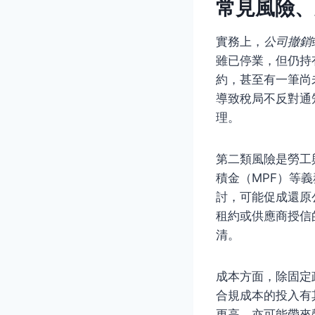
常見風險、
實務上，
公司撤銷
雖已停業，但仍持
約，甚至有一筆尚
導致稅局不反對通
理。
第二類風險是勞工
積金（MPF）等
討，可能促成還原
租約或供應商授信
清。
成本方面，除固定
合規成本的投入有
更高，亦可能帶來