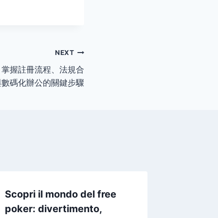
NEXT
：掌握註冊流程、法規合
與數碼化辦公的關鍵步驟
Scopri il mondo del free
Descub
poker: divertimento,
disfrut