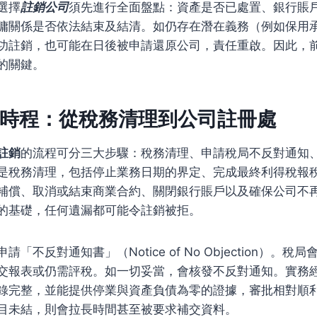
選擇
註銷公司
須先進行全面盤點：資產是否已處置、銀行賬
傭關係是否依法結束及結清。如仍存在潛在義務（例如保用
功註銷，也可能在日後被申請還原公司，責任重啟。因此，
的關鍵。
時程：從稅務清理到公司註冊處
註銷
的流程可分三大步驟：稅務清理、申請稅局不反對通知
是稅務清理，包括停止業務日期的界定、完成最終利得稅報
補償、取消或結束商業合約、關閉銀行賬戶以及確保公司不
的基礎，任何遺漏都可能令註銷被拒。
「不反對通知書」（Notice of No Objection）。
交報表或仍需評稅。如一切妥當，會核發不反對通知。實務
錄完整，並能提供停業與資產負債為零的證據，審批相對順
目未結，則會拉長時間甚至被要求補交資料。