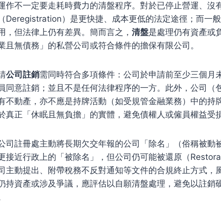
運作不一定要走耗時費力的清盤程序。對於已停止營運、沒
（Deregistration）是更快捷、成本更低的法定途徑；而
用，但法律上仍有差異。簡而言之，
清盤
是處理仍有資產或
業且無債務」的私營公司或符合條件的擔保有限公司。
請
公司註銷
需同時符合多項條件：公司於申請前至少三個月
員同意註銷；並且不是任何法律程序的一方。此外，公司（
有不動產，亦不應是持牌活動（如受規管金融業務）中的持
於真正「休眠且無負擔」的實體，避免債權人或僱員權益受
公司註冊處主動將長期欠交年報的公司「除名」（俗稱被動
接近行政上的「被除名」，但公司仍可能被還原（Restorat
司主動提出、附帶稅務不反對通知等文件的合規終止方式，
仍持資產或涉及爭議，應評估以自願清盤處理，避免以註銷
。