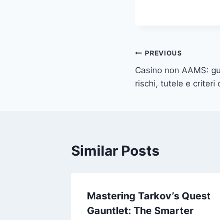
Post
PREVIOUS
Casino non AAMS: gu
navigation
rischi, tutele e criteri
Similar Posts
îtrise :
Mastering Tarkov’s Quest
vers du
Gauntlet: The Smarter