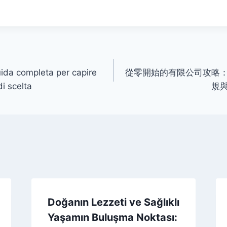
ida completa per capire
從零開始的有限公司攻略
 di scelta
規
Doğanın Lezzeti ve Sağlıklı
Yaşamın Buluşma Noktası: