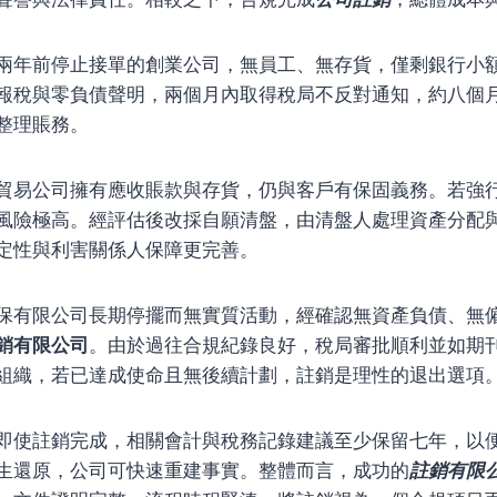
兩年前停止接單的創業公司，無員工、無存貨，僅剩銀行小
報稅與零負債聲明，兩個月內取得稅局不反對通知，約八個
整理賬務。
貿易公司擁有應收賬款與存貨，仍與客戶有保固義務。若強
風險極高。經評估後改採自願清盤，由清盤人處理資產分配
定性與利害關係人保障更完善。
保有限公司長期停擺而無實質活動，經確認無資產負債、無
銷有限公司
。由於過往合規紀錄良好，稅局審批順利並如期
組織，若已達成使命且無後續計劃，註銷是理性的退出選項
即使註銷完成，相關會計與稅務記錄建議至少保留七年，以
生還原，公司可快速重建事實。整體而言，成功的
註銷有限