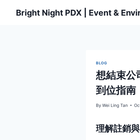
Skip
Bright Night PDX | Event & Env
to
content
BLOG
想結束公
到位指南
By
Wei Ling Tan
Oc
理解註銷與