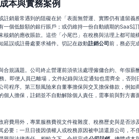
成本與實務案例
或註銷最常遇到的阻礙在於「表面無營運、實際仍有遺留義
有一個低餘額的銀行賬戶；或仍維持一份自動續期的SaaS
未核銷的應收賬款。這些「小尾巴」在稅務與法理上都可能
知延誤或註冊處要求補件。切記在啟動
註銷公司
前，務必完
與合規議題。公司終止營運前須依法處理僱傭合約、年假薪
義務。即便人員已離場，文件紀錄與法定通知也需齊全，否則
公司程序。第三類風險來自董事擔保與交叉擔保條款，例如
的個人擔保，註銷並不自動解除個人責任，需事前與對方書
政府費用外，專業服務費視文件複雜度、稅務歷史與是否涉
其必要：一旦日後因債權人或稅務原因被申請還原公司，不
聲譽與法律責任。相較之下，合規完成
公司註銷
，總體成本