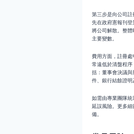
第三步是向公司註
先在政府憲報刊登
將公司解散。整體
主要變數。
費用方面，註冊處
常遠低於清盤程序
括：董事會決議與
件、銀行結餘證明
如需由專業團隊統
延誤風險。更多細
備。