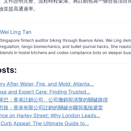
、文件證明完整、流程時程緊湊。將註銷視為一個合規項目
險並提高通過率。
Wei Ling Tan
Singapore fintech auditor biking through Buenos Aires. Wei Ling dem
regulation, tango biomechanics, and bullet-journal hacks. She roast
blends in hostel kitchens and codes compliance bots on sleeper bus
osts:
y After Water, Fire, and Mold: Atlanta…
se and Expert Care: Finding Trusted…
尾巴：香港註銷公司、公司撤銷與清盤的關鍵路徑
對路：香港有限公司註銷的關鍵步驟與風險避雷
nce on Harley Street: Why London Leads…
 Curb Appeal: The Ultimate Guide to…