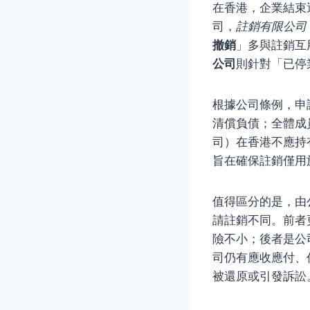
在香港，企業結束
司，
註銷有限公司
撤銷
」多與註銷互
公司
則針對「已停
根據公司條例，申
清償負債；全體成
司）在香港不應持
旨在確保註銷僅用
值得區分的是，由
請註銷不同。前者更
險不小；後者是公
司仍有應收應付、
被還原或引發訴訟