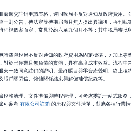
冊處遞交註銷申請表格，連同稅局不反對通知及政府費用。
第一則公告，待法定等待期屆滿且無人提出異議後，再刊載
時程視個案而定，常見於約六至九個月不等；其中稅局審批
申請費與稅局不反對通知的政府費用為固定標準，另加上專
，對於已停業且無負債的實體，具有高度成本效益。流程中
股東一致同意註銷的證明、最終賬目與零資產聲明、終止租
及賬戶關閉信、僱傭關係結束與解僱補償紀錄等。
籌稅務清理、文件準備與時程管理，可考慮委託一站式服務
節可參考
有限公司註銷
的流程與文件清單，對應各種行業情