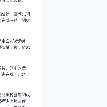
額結餘。團隊先關
月完成註銷。關鍵
行走
公司撤銷
路
與債權申索，雖成
僱員、無不動產
刊憲完成。此類非
。
便日後稅務查閱或
公司
專注於三件