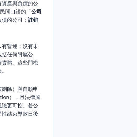
有資產與負債的公
一般民間口語的「
公司
負債的公司；
註銷
未有營運；沒有未
包括任何附屬公
牌實體。這些門檻
損。
被剔除）與自願申
ion），且法律風
風險更可控。若公
硬性結束導致日後