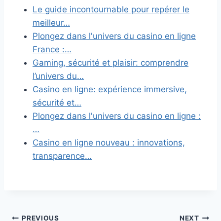
Le guide incontournable pour repérer le
meilleur…
Plongez dans l'univers du casino en ligne
France :…
Gaming, sécurité et plaisir: comprendre
l’univers du…
Casino en ligne: expérience immersive,
sécurité et…
Plongez dans l'univers du casino en ligne :
…
Casino en ligne nouveau : innovations,
transparence…
PREVIOUS
NEXT