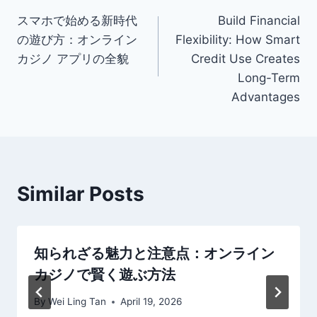
Post
スマホで始める新時代
Build Financial
navigation
の遊び方：オンライン
Flexibility: How Smart
カジノ アプリの全貌
Credit Use Creates
Long-Term
Advantages
Similar Posts
知られざる魅力と注意点：
オンライン
カジノ
で賢く遊ぶ方法
By
Wei Ling Tan
April 19, 2026