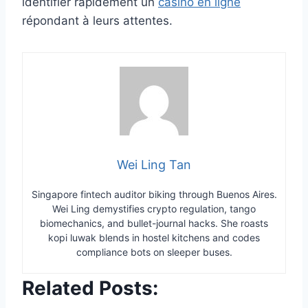
identifier rapidement un
casino en ligne
répondant à leurs attentes.
Wei Ling Tan
Singapore fintech auditor biking through Buenos Aires.
Wei Ling demystifies crypto regulation, tango
biomechanics, and bullet-journal hacks. She roasts
kopi luwak blends in hostel kitchens and codes
compliance bots on sleeper buses.
Related Posts: