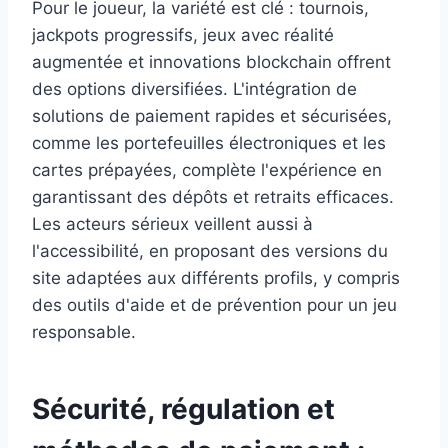
Pour le joueur, la variété est clé : tournois,
jackpots progressifs, jeux avec réalité
augmentée et innovations blockchain offrent
des options diversifiées. L'intégration de
solutions de paiement rapides et sécurisées,
comme les portefeuilles électroniques et les
cartes prépayées, complète l'expérience en
garantissant des dépôts et retraits efficaces.
Les acteurs sérieux veillent aussi à
l'accessibilité, en proposant des versions du
site adaptées aux différents profils, y compris
des outils d'aide et de prévention pour un jeu
responsable.
Sécurité, régulation et