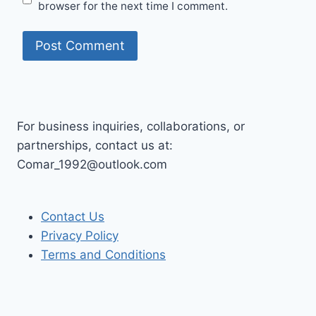
browser for the next time I comment.
For business inquiries, collaborations, or
partnerships, contact us at:
Comar_1992@outlook.com
Contact Us
Privacy Policy
Terms and Conditions