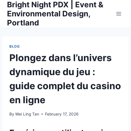
Bright Night PDX | Event &
Skip
to
Environmental Design,
content
Portland
BLOG
Plongez dans l’univers
dynamique du jeu :
guide complet du casino
en ligne
By
Wei Ling Tan
February 17, 2026