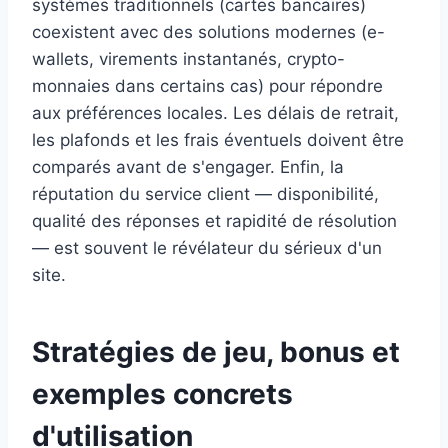
systèmes traditionnels (cartes bancaires)
coexistent avec des solutions modernes (e-
wallets, virements instantanés, crypto-
monnaies dans certains cas) pour répondre
aux préférences locales. Les délais de retrait,
les plafonds et les frais éventuels doivent être
comparés avant de s'engager. Enfin, la
réputation du service client — disponibilité,
qualité des réponses et rapidité de résolution
— est souvent le révélateur du sérieux d'un
site.
Stratégies de jeu, bonus et
exemples concrets
d'utilisation