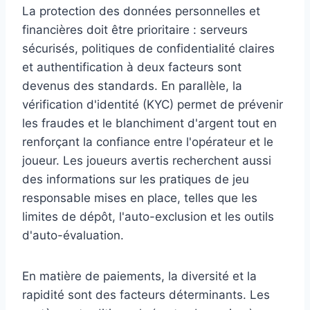
La protection des données personnelles et
financières doit être prioritaire : serveurs
sécurisés, politiques de confidentialité claires
et authentification à deux facteurs sont
devenus des standards. En parallèle, la
vérification d'identité (KYC) permet de prévenir
les fraudes et le blanchiment d'argent tout en
renforçant la confiance entre l'opérateur et le
joueur. Les joueurs avertis recherchent aussi
des informations sur les pratiques de jeu
responsable mises en place, telles que les
limites de dépôt, l'auto-exclusion et les outils
d'auto-évaluation.
En matière de paiements, la diversité et la
rapidité sont des facteurs déterminants. Les