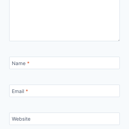
Name
*
Email
*
Website