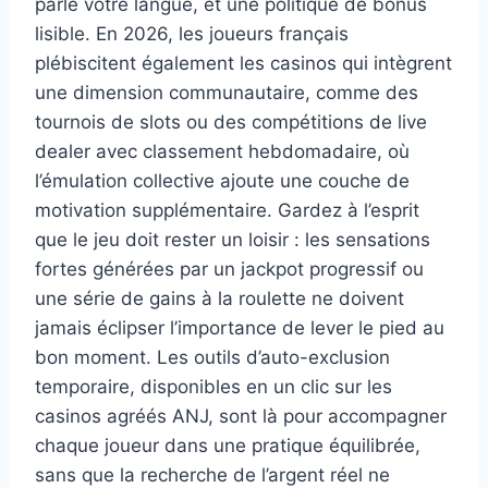
parle votre langue, et une politique de bonus
lisible. En 2026, les joueurs français
plébiscitent également les casinos qui intègrent
une dimension communautaire, comme des
tournois de slots ou des compétitions de live
dealer avec classement hebdomadaire, où
l’émulation collective ajoute une couche de
motivation supplémentaire. Gardez à l’esprit
que le jeu doit rester un loisir : les sensations
fortes générées par un jackpot progressif ou
une série de gains à la roulette ne doivent
jamais éclipser l’importance de lever le pied au
bon moment. Les outils d’auto-exclusion
temporaire, disponibles en un clic sur les
casinos agréés ANJ, sont là pour accompagner
chaque joueur dans une pratique équilibrée,
sans que la recherche de l’argent réel ne