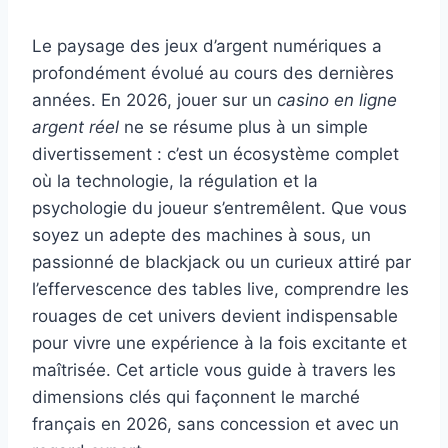
Le paysage des jeux d’argent numériques a
profondément évolué au cours des dernières
années. En 2026, jouer sur un
casino en ligne
argent réel
ne se résume plus à un simple
divertissement : c’est un écosystème complet
où la technologie, la régulation et la
psychologie du joueur s’entremêlent. Que vous
soyez un adepte des machines à sous, un
passionné de blackjack ou un curieux attiré par
l’effervescence des tables live, comprendre les
rouages de cet univers devient indispensable
pour vivre une expérience à la fois excitante et
maîtrisée. Cet article vous guide à travers les
dimensions clés qui façonnent le marché
français en 2026, sans concession et avec un