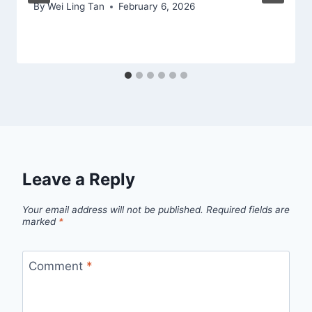
By
Wei Ling Tan
February 6, 2026
Leave a Reply
Your email address will not be published.
Required fields are
marked
*
Comment
*