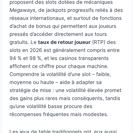
proposent des slots dotées de mécaniques
Megaways
, de jackpots progressifs reliés à des
réseaux internationaux, et surtout de fonctions
d’achat de bonus qui permettent aux joueurs
pressés d’accéder directement aux tours
gratuits. Le
taux de retour joueur
(RTP) des
slots en 2026 est généralement compris entre
94 % et 98 %, et les casinos transparents
affichent ce chiffre pour chaque machine.
Comprendre la volatilité d’une slot – faible,
moyenne ou haute – aide à adapter sa
stratégie de mise : une volatilité élevée promet
des gains plus rares mais conséquents, tandis
qu’une volatilité basse procure des
récompenses fréquentes mais modestes.
Les jeux de table traditionnels ont, eux aussi,