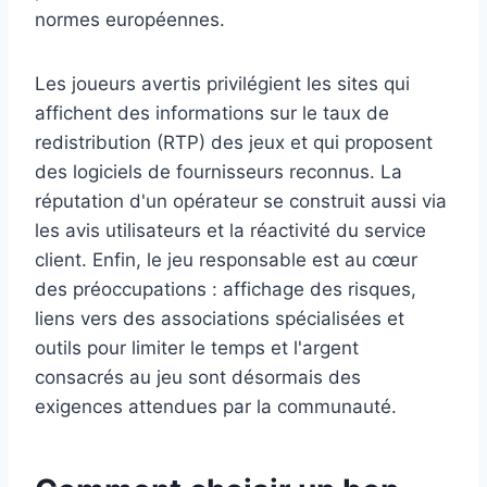
normes européennes.
Les joueurs avertis privilégient les sites qui
affichent des informations sur le taux de
redistribution (RTP) des jeux et qui proposent
des logiciels de fournisseurs reconnus. La
réputation d'un opérateur se construit aussi via
les avis utilisateurs et la réactivité du service
client. Enfin, le jeu responsable est au cœur
des préoccupations : affichage des risques,
liens vers des associations spécialisées et
outils pour limiter le temps et l'argent
consacrés au jeu sont désormais des
exigences attendues par la communauté.