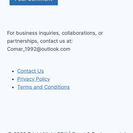
For business inquiries, collaborations, or
partnerships, contact us at:
Comar_1992@outlook.com
Contact Us
Privacy Policy
Terms and Conditions