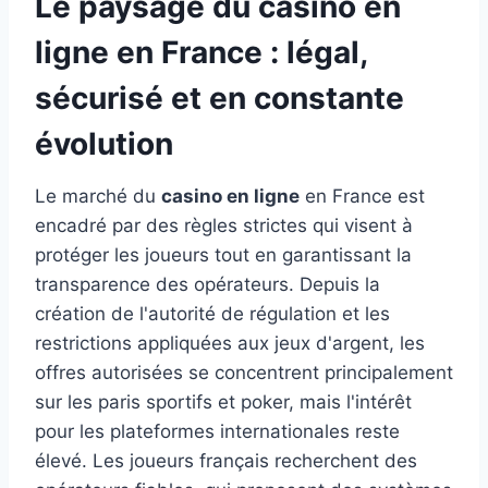
Le paysage du casino en
ligne en France : légal,
sécurisé et en constante
évolution
Le marché du
casino en ligne
en France est
encadré par des règles strictes qui visent à
protéger les joueurs tout en garantissant la
transparence des opérateurs. Depuis la
création de l'autorité de régulation et les
restrictions appliquées aux jeux d'argent, les
offres autorisées se concentrent principalement
sur les paris sportifs et poker, mais l'intérêt
pour les plateformes internationales reste
élevé. Les joueurs français recherchent des