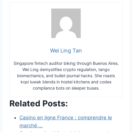
Wei Ling Tan
Singapore fintech auditor biking through Buenos Aires.
Wei Ling demystifies crypto regulation, tango
biomechanics, and bullet-journal hacks. She roasts
kopi luwak blends in hostel kitchens and codes
compliance bots on sleeper buses.
Related Posts:
Casino en ligne France : comprendre le
marché,…