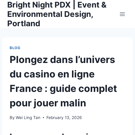
Bright Night PDX | Event &
Skip
to
Environmental Design,
content
Portland
BLOG
Plongez dans l’univers
du casino en ligne
France : guide complet
pour jouer malin
By
Wei Ling Tan
February 13, 2026