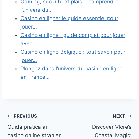
Gaming, sécurité et plaisir: comprendre
l’univers du…
Casino en ligne: le guide essentiel pour
jouer…
Casino en ligne : guide complet pour jouer
avec…
Casino en ligne Belgique : tout savoir pour
jouer…
Plongez dans l’univers du casino en ligne
en France…
Post
PREVIOUS
NEXT
Guida pratica ai
Discover Vlore’s
navigation
casino online stranieri
Coastal Magic: