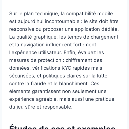
Sur le plan technique, la compatibilité mobile
est aujourd'hui incontournable : le site doit être
responsive ou proposer une application dédiée.
La qualité graphique, les temps de chargement
et la navigation influencent fortement
l'expérience utilisateur. Enfin, évaluez les
mesures de protection : chiffrement des
données, vérifications KYC rapides mais
sécurisées, et politiques claires sur la lutte
contre la fraude et le blanchiment. Ces
éléments garantissent non seulement une
expérience agréable, mais aussi une pratique
du jeu sûre et responsable.
Études de cas et exemples