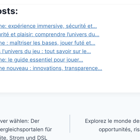
osts:
ne: expérience immersive, sécurité et…
ité et plaisir: comprendre l’univers du…
ne : maîtriser les bases, jouer futé et…
l'univers du jeu : tout savoir sur le…
ne: le guide essentiel pour jouer…
gne nouveau : innovations, transparence…
ver wählen: Der
Explorez le monde de
ergleichsportalen für
opportunités, ri
ite, Strom und DSL