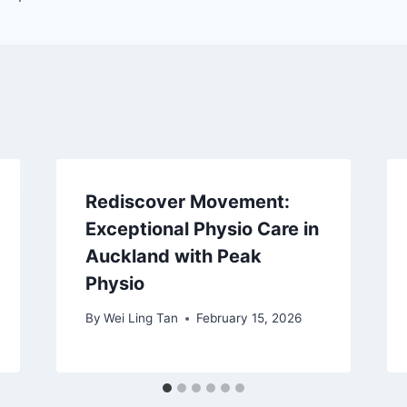
Rediscover Movement:
Exceptional Physio Care in
Auckland with Peak
Physio
By
Wei Ling Tan
February 15, 2026