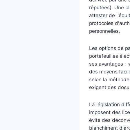
réputées). Une pl
attester de l'équ
protocoles d'auth
personnelles.
Les options de pa
portefeuilles él
ses avantages : rap
des moyens facilem
selon la méthode 
exigent des docum
La législation dif
imposent des lice
évite des déconve
blanchiment d'arg