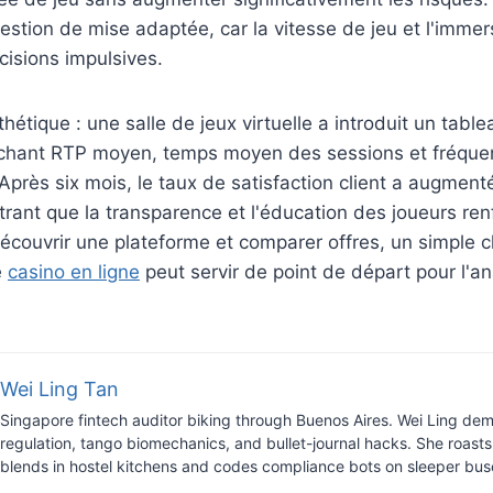
gestion de mise adaptée, car la vitesse de jeu et l'imme
isions impulsives.
hétique : une salle de jeux virtuelle a introduit un tabl
ichant RTP moyen, temps moyen des sessions et fréque
Après six mois, le taux de satisfaction client a augmenté
rant que la transparence et l'éducation des joueurs ren
écouvrir une plateforme et comparer offres, un simple cl
e
casino en ligne
peut servir de point de départ pour l'a
Wei Ling Tan
Singapore fintech auditor biking through Buenos Aires. Wei Ling dem
regulation, tango biomechanics, and bullet-journal hacks. She roast
blends in hostel kitchens and codes compliance bots on sleeper bus