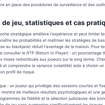
re en place des procédures de surveillance et des outils
 de jeu, statistiques et cas prati
che stratégique améliore l'expérience et peut limiter le
nnaître les probabilités et maîtriser les stratégies de ba
ase au blackjack) réduit l'avantage de la maison. Pour l
 de consulter le RTP (Return to Player) : un pourcentage 
es mises redistribuée aux joueurs sur le long terme. Che
 et comprendre la variance (volatilité) aide à choisir un
on profil de risque.
ue : un joueur qui privilégie des sessions courtes et fix
 montre de meilleurs résultats psychologiques et une g
rogrammes de fidélité et la sélection judicieuse des bo
e de jeu sans augmenter significativement les risques.