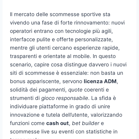
Il mercato delle scommesse sportive sta
vivendo una fase di forte rinnovamento: nuovi
operatori entrano con tecnologie più agili,
interfacce pulite e offerte personalizzate,
mentre gli utenti cercano esperienze rapide,
trasparenti e orientate al mobile. In questo
scenario, capire cosa distingue davvero i nuovi
siti di scommesse è essenziale: non basta un
bonus appariscente, servono
licenza ADM
,
solidità dei pagamenti,
quote
coerenti e
strumenti di
gioco responsabile
. La sfida è
individuare piattaforme in grado di unire
innovazione e tutela dell’utente, valorizzando
funzioni come
cash out
,
bet builder
e
scommesse live su eventi con statistiche in