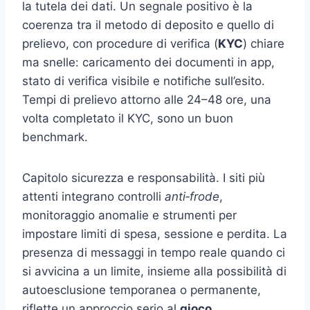
la tutela dei dati. Un segnale positivo è la
coerenza tra il metodo di deposito e quello di
prelievo, con procedure di verifica (
KYC
) chiare
ma snelle: caricamento dei documenti in app,
stato di verifica visibile e notifiche sull’esito.
Tempi di prelievo attorno alle 24–48 ore, una
volta completato il KYC, sono un buon
benchmark.
Capitolo sicurezza e responsabilità. I siti più
attenti integrano controlli
anti‑frode
,
monitoraggio anomalie e strumenti per
impostare limiti di spesa, sessione e perdita. La
presenza di messaggi in tempo reale quando ci
si avvicina a un limite, insieme alla possibilità di
autoesclusione temporanea o permanente,
riflette un approccio serio al
gioco