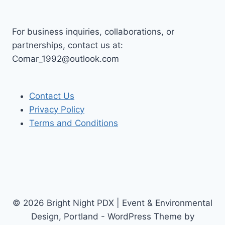
For business inquiries, collaborations, or
partnerships, contact us at:
Comar_1992@outlook.com
Contact Us
Privacy Policy
Terms and Conditions
© 2026 Bright Night PDX | Event & Environmental
Design, Portland - WordPress Theme by