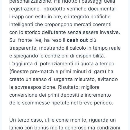
personalizzazione. Ha ridotto i passaggi della
registrazione, introdotto verifiche documentali
in‑app con esito in ore, e integrato notifiche
intelligenti che propongono mercati coerenti
con lo storico dell’utente senza essere invasive.
Sul fronte live, ha reso il
cash out
più
trasparente, mostrando il calcolo in tempo reale
e spiegando le condizioni di disponibilità.
L’aggiunta di potenziamenti di quota a tempo
(finestre pre‑match e primi minuti di gara) ha
creato un senso di urgenza misurato, evitando
la sovraesposizione. Risultato: migliore
conversione dei primi depositi e incremento
delle scommesse ripetute nel breve periodo.
Un terzo caso, utile come monito, riguarda un
lancio con bonus molto generoso ma condizioni