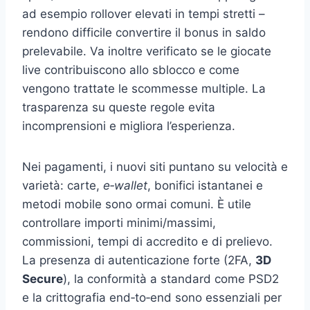
ad esempio rollover elevati in tempi stretti –
rendono difficile convertire il bonus in saldo
prelevabile. Va inoltre verificato se le giocate
live contribuiscono allo sblocco e come
vengono trattate le scommesse multiple. La
trasparenza su queste regole evita
incomprensioni e migliora l’esperienza.
Nei pagamenti, i nuovi siti puntano su velocità e
varietà: carte,
e‑wallet
, bonifici istantanei e
metodi mobile sono ormai comuni. È utile
controllare importi minimi/massimi,
commissioni, tempi di accredito e di prelievo.
La presenza di autenticazione forte (2FA,
3D
Secure
), la conformità a standard come PSD2
e la crittografia end‑to‑end sono essenziali per