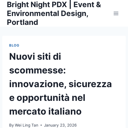
Bright Night PDX | Event &
Skip
to
Environmental Design,
content
Portland
BLOG
Nuovi siti di
scommesse:
innovazione, sicurezza
e opportunità nel
mercato italiano
By
Wei Ling Tan
January 23, 2026