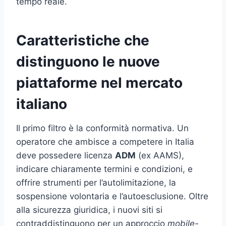
tempo reale.
Caratteristiche che
distinguono le nuove
piattaforme nel mercato
italiano
Il primo filtro è la conformità normativa. Un
operatore che ambisce a competere in Italia
deve possedere licenza
ADM
(ex AAMS),
indicare chiaramente termini e condizioni, e
offrire strumenti per l’autolimitazione, la
sospensione volontaria e l’autoesclusione. Oltre
alla sicurezza giuridica, i nuovi siti si
contraddistinguono per un approccio
mobile-