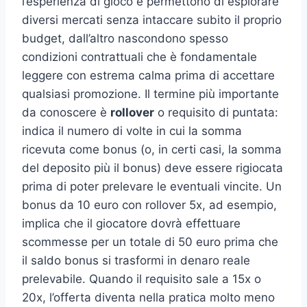
l’esperienza di gioco e permettono di esplorare
diversi mercati senza intaccare subito il proprio
budget, dall’altro nascondono spesso
condizioni contrattuali che è fondamentale
leggere con estrema calma prima di accettare
qualsiasi promozione. Il termine più importante
da conoscere è
rollover
o requisito di puntata:
indica il numero di volte in cui la somma
ricevuta come bonus (o, in certi casi, la somma
del deposito più il bonus) deve essere rigiocata
prima di poter prelevare le eventuali vincite. Un
bonus da 10 euro con rollover 5x, ad esempio,
implica che il giocatore dovrà effettuare
scommesse per un totale di 50 euro prima che
il saldo bonus si trasformi in denaro reale
prelevabile. Quando il requisito sale a 15x o
20x, l’offerta diventa nella pratica molto meno