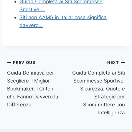
Guida Completa ai Siti Scommesse
Sportive:…
Siti non AAMS in Italia: cosa significa
davvero…
Post
PREVIOUS
NEXT
Guida Definitiva per
Guida Completa ai Siti
navigation
Scegliere il Miglior
Scommesse Sportive:
Bookmaker: I Criteri
Sicurezza, Quote e
che Fanno Davvero la
Strategie per
Differenza
Scommettere con
Intelligenza