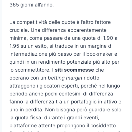
365 giorni all’anno.
La competitività delle quote è l’altro fattore
cruciale. Una differenza apparentemente
minima, come passare da una quota di 1.90 a
1.95 su un esito, si traduce in un margine di
intermediazione più basso per il bookmaker e
quindi in un rendimento potenziale più alto per
lo scommettitore. I
siti scommesse
che
operano con un
betting margin
ridotto
attraggono i giocatori esperti, perché nel lungo
periodo anche pochi centesimi di differenza
fanno la differenza tra un portafoglio in attivo e
uno in perdita. Non bisogna però guardare solo
la quota fissa: durante i grandi eventi,
piattaforme attente propongono il cosiddetto