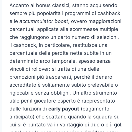
Accanto ai bonus classici, stanno acquisendo
sempre più popolarità i programmi di cashback
e le
accummulator boost
, ovvero maggiorazioni
percentuali applicate alle scommesse multiple
che raggiungono un certo numero di selezioni.
Il cashback, in particolare, restituisce una
percentuale delle perdite nette subite in un
determinato arco temporale, spesso senza
vincoli di rollover: si tratta di una delle
promozioni più trasparenti, perché il denaro
accreditato è solitamente subito prelevabile o
rigiocabile senza obblighi. Un altro strumento
utile per il giocatore esperto è rappresentato
dalle funzioni di
early payout
(pagamento
anticipato) che scattano quando la squadra su
cui si è puntato va in vantaggio di due o più gol: