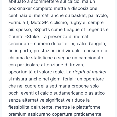
abituato a scommettere sul calcio, ma un
bookmaker completo mette a disposizione
centinaia di mercati anche su basket, pallavolo,
Formula 1, MotoGP, ciclismo, rugby e, sempre
più spesso, eSports come League of Legends e
Counter-Strike. La presenza di mercati
secondari – numero di cartellini, calci d’angolo,
tiri in porta, prestazioni individuali – consente a
chi ama le statistiche o segue un campionato
con particolare attenzione di trovare
opportunità di valore reale. La
depth of market
si misura anche nei giorni feriali: un operatore
che nel cuore della settimana propone solo
pochi eventi di calcio sudamericano o asiatico
senza alternative significative riduce la
flessibilità dell’utente, mentre le piattaforme
premium assicurano copertura praticamente