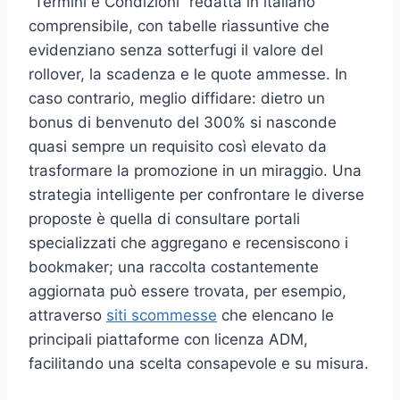
“Termini e Condizioni” redatta in italiano
comprensibile, con tabelle riassuntive che
evidenziano senza sotterfugi il valore del
rollover, la scadenza e le quote ammesse. In
caso contrario, meglio diffidare: dietro un
bonus di benvenuto del 300% si nasconde
quasi sempre un requisito così elevato da
trasformare la promozione in un miraggio. Una
strategia intelligente per confrontare le diverse
proposte è quella di consultare portali
specializzati che aggregano e recensiscono i
bookmaker; una raccolta costantemente
aggiornata può essere trovata, per esempio,
attraverso
siti scommesse
che elencano le
principali piattaforme con licenza ADM,
facilitando una scelta consapevole e su misura.