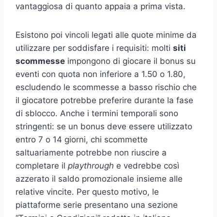
vantaggiosa di quanto appaia a prima vista.
Esistono poi vincoli legati alle quote minime da
utilizzare per soddisfare i requisiti: molti
siti
scommesse
impongono di giocare il bonus su
eventi con quota non inferiore a 1.50 o 1.80,
escludendo le scommesse a basso rischio che
il giocatore potrebbe preferire durante la fase
di sblocco. Anche i termini temporali sono
stringenti: se un bonus deve essere utilizzato
entro 7 o 14 giorni, chi scommette
saltuariamente potrebbe non riuscire a
completare il
playthrough
e vedrebbe così
azzerato il saldo promozionale insieme alle
relative vincite. Per questo motivo, le
piattaforme serie presentano una sezione