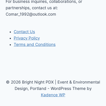
For business inquiries, collaborations, or
partnerships, contact us at:
Comar_1992@outlook.com
Contact Us
Privacy Policy
Terms and Conditions
© 2026 Bright Night PDX | Event & Environmental
Design, Portland - WordPress Theme by
Kadence WP