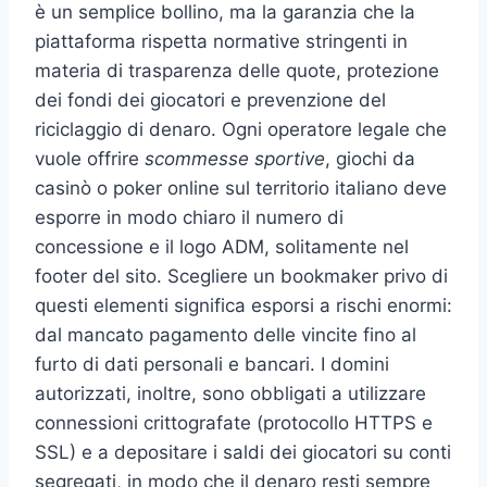
è un semplice bollino, ma la garanzia che la
piattaforma rispetta normative stringenti in
materia di trasparenza delle quote, protezione
dei fondi dei giocatori e prevenzione del
riciclaggio di denaro. Ogni operatore legale che
vuole offrire
scommesse sportive
, giochi da
casinò o poker online sul territorio italiano deve
esporre in modo chiaro il numero di
concessione e il logo ADM, solitamente nel
footer del sito. Scegliere un bookmaker privo di
questi elementi significa esporsi a rischi enormi:
dal mancato pagamento delle vincite fino al
furto di dati personali e bancari. I domini
autorizzati, inoltre, sono obbligati a utilizzare
connessioni crittografate (protocollo HTTPS e
SSL) e a depositare i saldi dei giocatori su conti
segregati, in modo che il denaro resti sempre