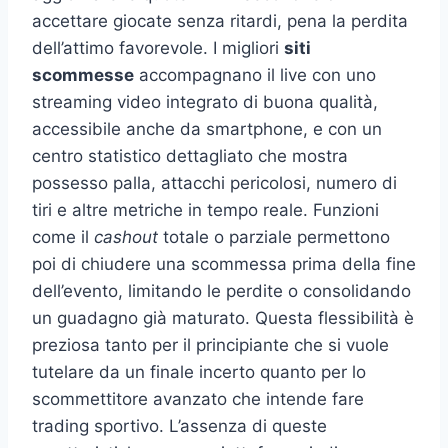
accettare giocate senza ritardi, pena la perdita
dell’attimo favorevole. I migliori
siti
scommesse
accompagnano il live con uno
streaming video integrato di buona qualità,
accessibile anche da smartphone, e con un
centro statistico dettagliato che mostra
possesso palla, attacchi pericolosi, numero di
tiri e altre metriche in tempo reale. Funzioni
come il
cashout
totale o parziale permettono
poi di chiudere una scommessa prima della fine
dell’evento, limitando le perdite o consolidando
un guadagno già maturato. Questa flessibilità è
preziosa tanto per il principiante che si vuole
tutelare da un finale incerto quanto per lo
scommettitore avanzato che intende fare
trading sportivo. L’assenza di queste