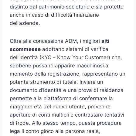
distinto dal patrimonio societario e sia protetto
anche in caso di difficoltà finanziarie
dell’azienda.
Oltre alla concessione ADM, i migliori
siti
scommesse
adottano sistemi di verifica
dell’identità (KYC – Know Your Customer) che,
sebbene possano apparire macchinosi al
momento della registrazione, rappresentano un
potente strumento di tutela. Inviare un
documento d’identità e una prova di residenza
permette alla piattaforma di confermare la
maggiore età del nuovo utente, prevenire
aperture di conti multipli e contrastare tentativi
di frode. Allo stesso tempo, questa procedura
lega il conto gioco alla persona reale,