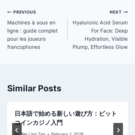
Post
PREVIOUS
NEXT
Machines à sous en
Hyaluronic Acid Serum
navigation
ligne : guide complet
For Face: Deep
pour les joueurs
Hydration, Visible
francophones
Plump, Effortless Glow
Similar Posts
日本語で始める新しい遊び方：ビット
コインカジノ入門
By
Wei Ling Tan
February 1, 2026