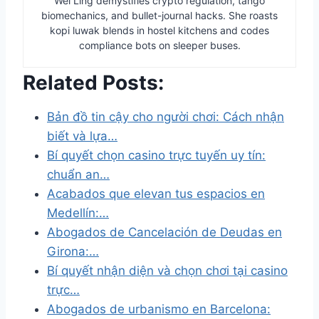
Wei Ling demystifies crypto regulation, tango
biomechanics, and bullet-journal hacks. She roasts
kopi luwak blends in hostel kitchens and codes
compliance bots on sleeper buses.
Related Posts:
Bản đồ tin cậy cho người chơi: Cách nhận
biết và lựa…
Bí quyết chọn casino trực tuyến uy tín:
chuẩn an…
Acabados que elevan tus espacios en
Medellín:…
Abogados de Cancelación de Deudas en
Girona:…
Bí quyết nhận diện và chọn chơi tại casino
trực…
Abogados de urbanismo en Barcelona: