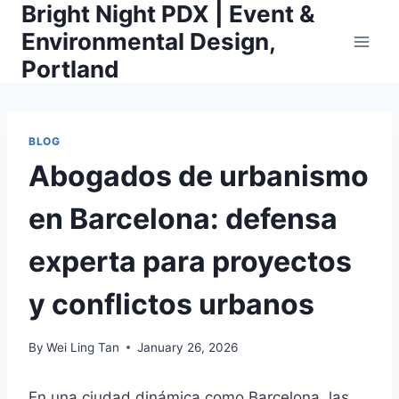
Bright Night PDX | Event &
Skip
to
Environmental Design,
content
Portland
BLOG
Abogados de urbanismo
en Barcelona: defensa
experta para proyectos
y conflictos urbanos
By
Wei Ling Tan
January 26, 2026
En una ciudad dinámica como Barcelona, las