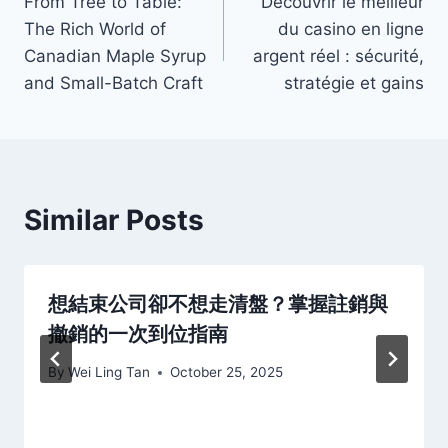
From Tree to Table:
Découvrir le meilleur
navigation
The Rich World of
du casino en ligne
Canadian Maple Syrup
argent réel : sécurité,
and Small-Batch Craft
stratégie et gains
Similar Posts
想結束公司卻不想走清盤？掌握註銷與
撤銷的一次到位指南
By
Wei Ling Tan
October 25, 2025