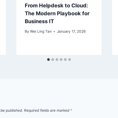
From Helpdesk to Cloud:
The Modern Playbook for
Business IT
By
Wei Ling Tan
January 17, 2026
 be published.
Required fields are marked
*