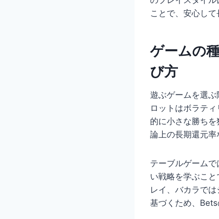
ことで、安心して
ゲームの
び方
遊ぶゲームを選ぶ
ロットはボラティ
的に小さな勝ちを
論上の長期還元率
テーブルゲームで
い戦略を学ぶこと
レイ、バカラでは
基づくため、Bet