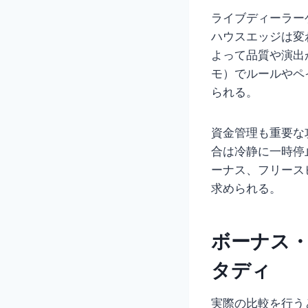
ライブディーラー
ハウスエッジは変わら
よって品質や演出
モ）でルールやペ
られる。
資金管理も重要な
合は冷静に一時停
ーナス、フリース
求められる。
ボーナス
タディ
実際の比較を行う