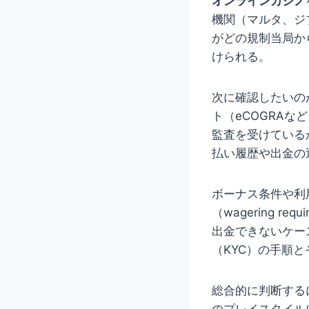
オンラインカジノ
機関（マルタ、ジ
がどの規制当局か
けられる。
次に確認したいの
ト（eCOGRA
監査を受けている
払い履歴や出金の
ボーナス条件や利
（wagering 
出金できないケー
（KYC）の手順
総合的に判断する
のプレイスタイル