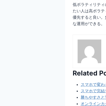
低ボラティリティ
たい人は高ボラテ
優先すると良い。
な運用ができる。
Related P
スマホで変わ
スマホで完結
勝ちやすさと
オンラインカ