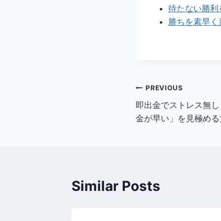
待たない勝利
勝ちを素早く
Post
PREVIOUS
即出金でストレス無し
navigation
金が早い」を見極める
Similar Posts