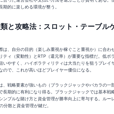
長期的に楽しめる環境が整う。
種類と攻略法：スロット・テーブル
際は、自分の目的（楽しみ重視か稼ぐこと重視か）に合わ
リティ（変動性）とRTP（還元率）が重要な指標だ。低ボ
狙いやすく、ハイボラティリティは大当たりを狙うプレイヤ
なので、これが高いほどプレイヤー優位になる。
は、戦略要素が強いもの（ブラックジャックやバカラの一
で長期的に有利になり得る。ブラックジャックでは基本戦
シンプルな賭け方と資金管理が勝率向上に寄与する。ルー
sの分散と資金管理が鍵だ。