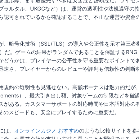
を選ぶ際、まず最優先すべきは
安全性
と
信頼性
だ。ライセ
ブラルタル、UKGCなど）は、運営の透明性や法規遵守の
ら認可されているかを確認することで、不正な運営や資金
が、暗号化技術（SSL/TLS）の導入や公正性を示す第三者
など）だ。ゲームの結果がランダムであることを保証するRN
かどうかは、プレイヤーの公平性を守る重要なポイントで
迅速さ、プレイヤーからのレビューや評判も信頼性の判断
用規約の透明性も見逃せない。高額ボーナスは魅力的だが
requirements）、最大引き出し額、対象ゲームの制限など
スがある。カスタマーサポートの対応時間や日本語対応の
とそのスピードも、安全にプレイするために重要だ。
には、
オンラインカジノ おすすめ
のような比較サイトを参
に合った運営会社や支払い方法を選ぶことが賢明である。