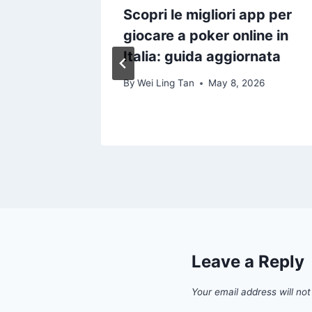
: guida
Scopri le migliori app per
ole ai
giocare a poker online in
 AAMS
Italia: guida aggiornata
11, 2025
By
Wei Ling Tan
May 8, 2026
Leave a Reply
Your email address will not