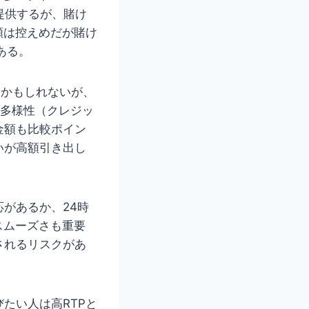
提供するが、賭け
額は控えめだが賭け
ある。
るかもしれないが、
の多様性（クレジッ
金額も比較ポイン
いが高額引き出し
があるか、24時
スムーズさも重要
されるリスクがあ
たい人は高RTPと