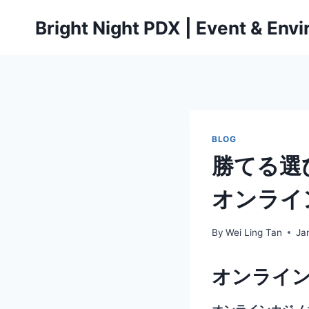
Skip
Bright Night PDX | Event & Env
to
content
BLOG
勝てる選
オンライ
By
Wei Ling Tan
Ja
オンライ