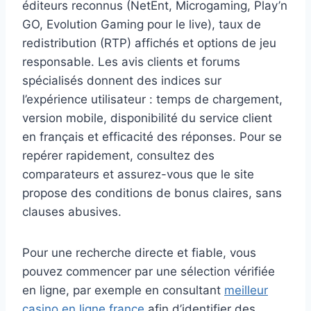
éditeurs reconnus (NetEnt, Microgaming, Play’n
GO, Evolution Gaming pour le live), taux de
redistribution (RTP) affichés et options de jeu
responsable. Les avis clients et forums
spécialisés donnent des indices sur
l’expérience utilisateur : temps de chargement,
version mobile, disponibilité du service client
en français et efficacité des réponses. Pour se
repérer rapidement, consultez des
comparateurs et assurez-vous que le site
propose des conditions de bonus claires, sans
clauses abusives.
Pour une recherche directe et fiable, vous
pouvez commencer par une sélection vérifiée
en ligne, par exemple en consultant
meilleur
casino en ligne france
afin d’identifier des