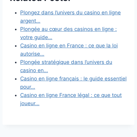
Plongez dans l’univers du casino en ligne
argent…
Plongée au cœur des casinos en ligne :
votre guide…
Casino en ligne en France : ce que la loi
autorise…
Plongée stratégique dans l’univers du
casino en…
Casino en ligne français : le guide essentiel
pour…
Casino en ligne France légal : ce que tout
joueur…