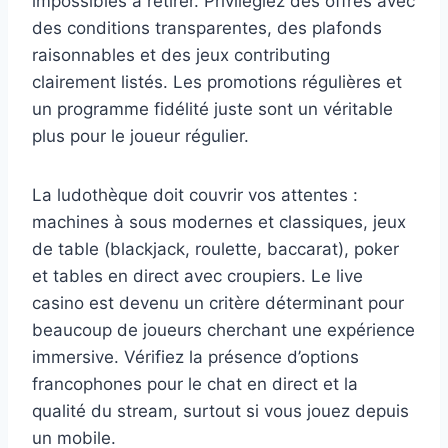
impossibles à retirer. Privilégiez des offres avec
des conditions transparentes, des plafonds
raisonnables et des jeux contributing
clairement listés. Les promotions régulières et
un programme fidélité juste sont un véritable
plus pour le joueur régulier.
La ludothèque doit couvrir vos attentes :
machines à sous modernes et classiques, jeux
de table (blackjack, roulette, baccarat), poker
et tables en direct avec croupiers. Le live
casino est devenu un critère déterminant pour
beaucoup de joueurs cherchant une expérience
immersive. Vérifiez la présence d’options
francophones pour le chat en direct et la
qualité du stream, surtout si vous jouez depuis
un mobile.