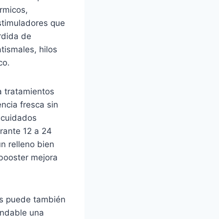
rmicos,
estimuladores que
érdida de
tismales, hilos
co.
ia tratamientos
ncia fresca sin
y cuidados
rante 12 a 24
n relleno bien
nbooster mejora
dos puede también
mendable una