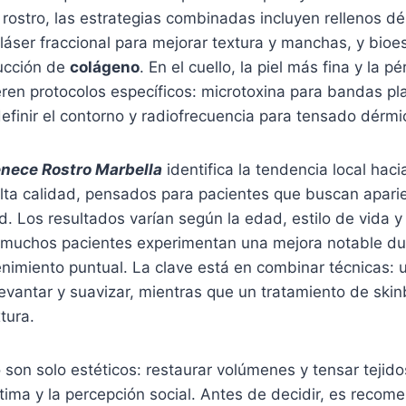
rostro, las estrategias combinadas incluyen rellenos dé
láser fraccional para mejorar textura y manchas, y bio
ducción de
colágeno
. En el cuello, la piel más fina y la p
eren protocolos específicos: microtoxina para bandas pla
efinir el contorno y radiofrecuencia para tensado dérmi
nece Rostro Marbella
identifica la tendencia local hac
lta calidad, pensados para pacientes que buscan aparie
d. Los resultados varían según la edad, estilo de vida 
o muchos pacientes experimentan una mejora notable du
imiento puntual. La clave está en combinar técnicas: u
evantar y suavizar, mientras que un tratamiento de ski
tura.
 son solo estéticos: restaurar volúmenes y tensar teji
tima y la percepción social. Antes de decidir, es reco