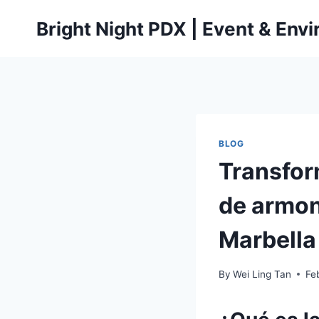
Skip
Bright Night PDX | Event & Env
to
content
BLOG
Transfor
de armoni
Marbella
By
Wei Ling Tan
Fe