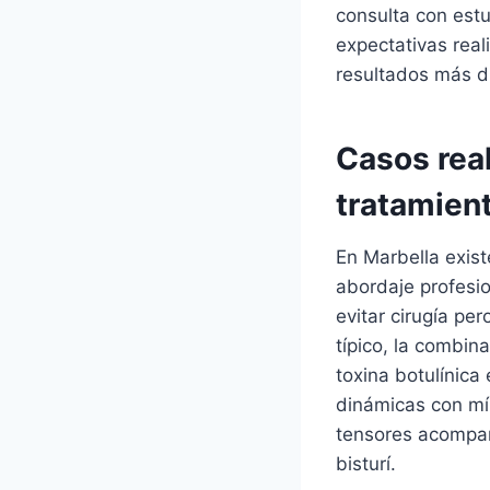
consulta con estu
expectativas real
resultados más d
Casos real
tratamient
En Marbella exis
abordaje profesi
evitar cirugía pe
típico, la combin
toxina botulínica 
dinámicas con mín
tensores acompaña
bisturí.