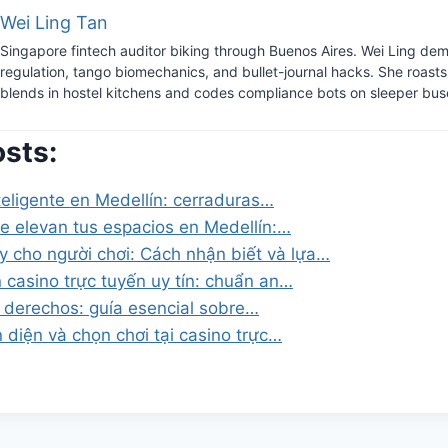
Wei Ling Tan
Singapore fintech auditor biking through Buenos Aires. Wei Ling dem
regulation, tango biomechanics, and bullet-journal hacks. She roast
blends in hostel kitchens and codes compliance bots on sleeper bus
osts:
teligente en Medellín: cerraduras…
 elevan tus espacios en Medellín:…
ậy cho người chơi: Cách nhận biết và lựa…
 casino trực tuyến uy tín: chuẩn an…
 derechos: guía esencial sobre…
 diện và chọn chơi tại casino trực…