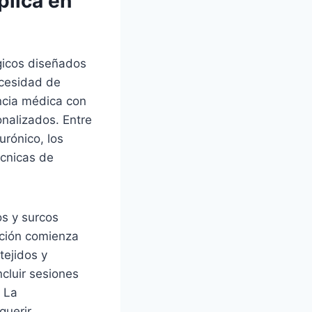
plica en
gicos diseñados
ecesidad de
ncia médica con
onalizados. Entre
urónico, los
écnicas de
os y surcos
ación comienza
tejidos y
cluir sesiones
. La
querir