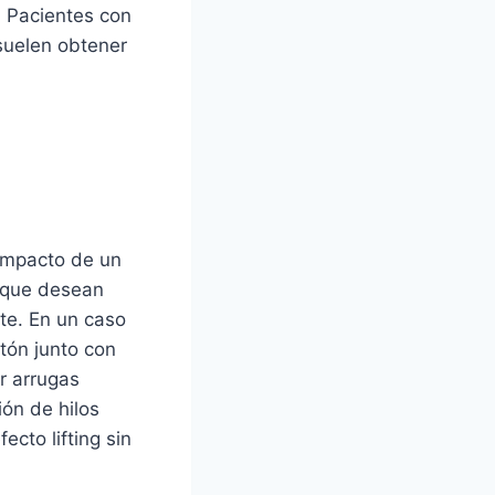
. Pacientes con
 suelen obtener
 impacto de un
s que desean
nte. En un caso
ón junto con
ar arrugas
ión de hilos
cto lifting sin