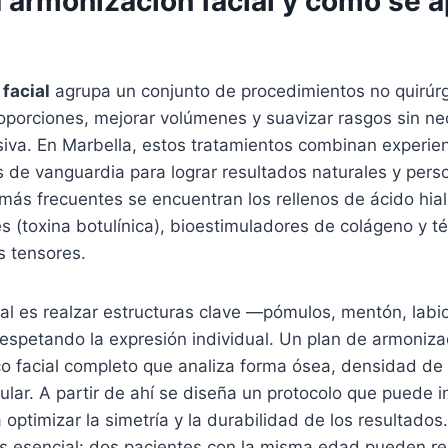
a
armonización facial
y cómo se a
facial
agrupa un conjunto de procedimientos no quirúr
roporciones, mejorar volúmenes y suavizar rasgos sin n
siva. En Marbella, estos tratamientos combinan experie
s de vanguardia para lograr resultados naturales y pers
más frecuentes se encuentran los rellenos de ácido hial
 (toxina botulínica), bioestimuladores de colágeno y t
s tensores.
ipal es realzar estructuras clave —pómulos, mentón, labi
spetando la expresión individual. Un plan de armoniz
o facial completo que analiza forma ósea, densidad de 
ar. A partir de ahí se diseña un protocolo que puede in
optimizar la simetría y la durabilidad de los resultados
es esencial: dos pacientes con la misma edad pueden re