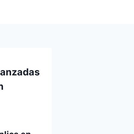
avanzadas
n