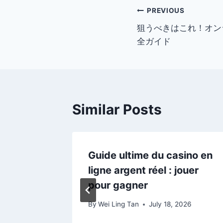
Post
PREVIOUS
狙うべきはこれ！オン
navigation
全ガイド
Similar Posts
 du
Guide ultime du casino en
atégies,
ligne argent réel : jouer
seils
pour gagner
By
Wei Ling Tan
July 18, 2026
2026