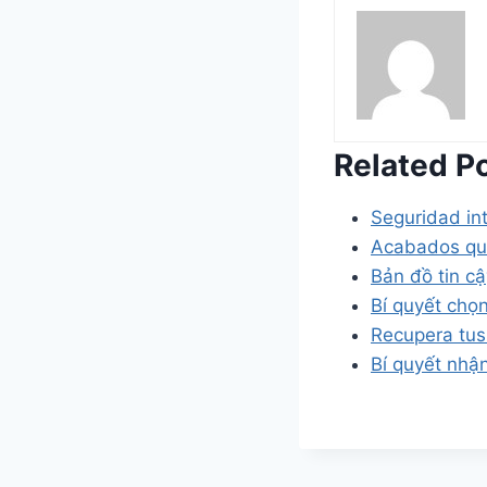
Related P
Seguridad in
Acabados que
Bản đồ tin c
Bí quyết chọn
Recupera tus
Bí quyết nhận