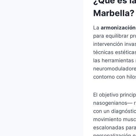
¿Qué es l
Marbella?
La
armonización 
para equilibrar p
intervención inva
técnicas estética
las herramientas 
neuromoduladores
contorno con hilo
El objetivo princ
nasogenianos— re
con un diagnóstic
movimiento muscul
escalonadas para 
personalización 