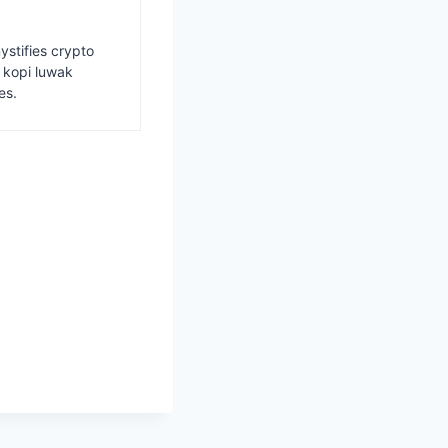
ystifies crypto
s kopi luwak
es.