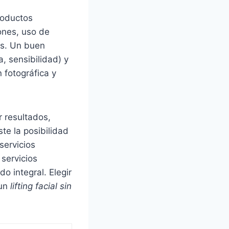
roductos
ones, uso de
os. Un buen
 sensibilidad) y
n fotográfica y
r resultados,
te la posibilidad
servicios
servicios
o integral. Elegir
 un
lifting facial sin