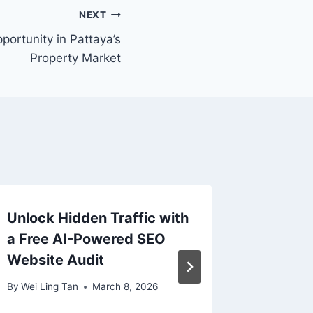
NEXT
portunity in Pattaya’s
Property Market
Unlock Hidden Traffic with
Casino
a Free AI-Powered SEO
guida p
Website Audit
estere,
respons
By
Wei Ling Tan
March 8, 2026
By
Wei Lin