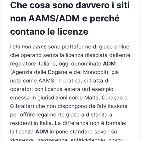
Che cosa sono davvero i siti
non AAMS/ADM e perché
contano le licenze
I
siti non aams
sono piattaforme di gioco online
che operano senza la licenza rilasciata dall’ente
regolatore italiano, oggi denominato
ADM
(Agenzia delle Dogane e dei Monopoli), già
noto come AAMS. In pratica, si tratta di
operatori con licenza estera (ad esempio
emessa in giurisdizioni come Malta, Curaçao o
Gibraltar) che non dispongono dell’abilitazione
per offrire legalmente gioco a distanza ai
residenti in Italia. La differenza non è formale:
la licenza
ADM
impone standard severi su
sicurezza, trasparenza, antiriciclaggio, gioco