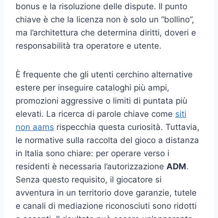
bonus e la risoluzione delle dispute. Il punto
chiave è che la licenza non è solo un “bollino”,
ma l’architettura che determina diritti, doveri e
responsabilità tra operatore e utente.
È frequente che gli utenti cerchino alternative
estere per inseguire cataloghi più ampi,
promozioni aggressive o limiti di puntata più
elevati. La ricerca di parole chiave come
siti
non aams
rispecchia questa curiosità. Tuttavia,
le normative sulla raccolta del gioco a distanza
in Italia sono chiare: per operare verso i
residenti è necessaria l’autorizzazione
ADM
.
Senza questo requisito, il giocatore si
avventura in un territorio dove garanzie, tutele
e canali di mediazione riconosciuti sono ridotti