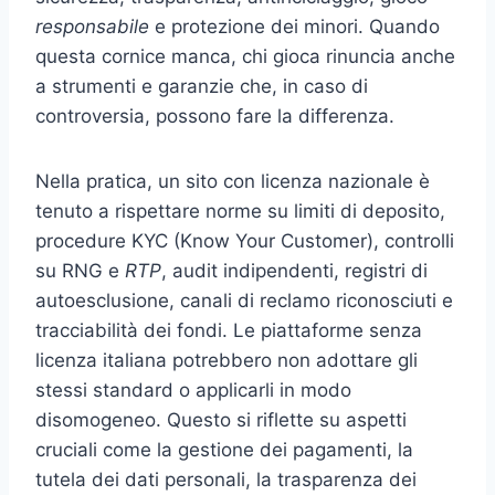
responsabile
e protezione dei minori. Quando
questa cornice manca, chi gioca rinuncia anche
a strumenti e garanzie che, in caso di
controversia, possono fare la differenza.
Nella pratica, un sito con licenza nazionale è
tenuto a rispettare norme su limiti di deposito,
procedure KYC (Know Your Customer), controlli
su RNG e
RTP
, audit indipendenti, registri di
autoesclusione, canali di reclamo riconosciuti e
tracciabilità dei fondi. Le piattaforme senza
licenza italiana potrebbero non adottare gli
stessi standard o applicarli in modo
disomogeneo. Questo si riflette su aspetti
cruciali come la gestione dei pagamenti, la
tutela dei dati personali, la trasparenza dei