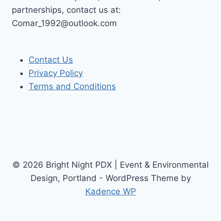
partnerships, contact us at:
Comar_1992@outlook.com
Contact Us
Privacy Policy
Terms and Conditions
© 2026 Bright Night PDX | Event & Environmental
Design, Portland - WordPress Theme by
Kadence WP