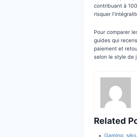
contribuant à 100
risquer l'intégrali
Pour comparer les 
guides qui recen
paiement et retou
selon le style de 
Related P
Gaming, sécur