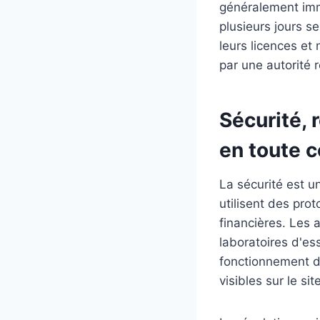
généralement imm
plusieurs jours se
leurs licences et 
par une autorité 
Sécurité, 
en toute 
La sécurité est un
utilisent des pro
financières. Le
laboratoires d'es
fonctionnement d
visibles sur le s