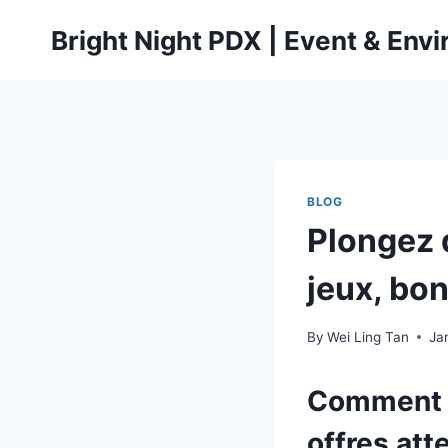
Skip
Bright Night PDX | Event & Env
to
content
BLOG
Plongez 
jeux, bon
By
Wei Ling Tan
Ja
Comment f
offres att