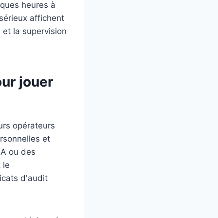
lques heures à
 sérieux affichent
 et la supervision
ur jouer
eurs opérateurs
rsonnelles et
RA ou des
 le
cats d'audit