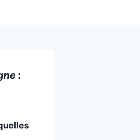
igne
:
quelles