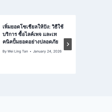
เพิ่มยอดโซเชียลให้ปัง: วิธีใช้
Plonger
บริการ
ซื้อไลค์เพจ
และเท
numéri
คนิคปั้มยอดอย่างปลอดภัย
réussir
en lign
By
Wei Ling Tan
January 24, 2026
By
Wei Lin