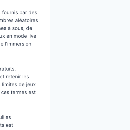
s fournis par des
mbres aléatoires
nes à sous, de
eux en mode live
ne l'immersion
atuits,
t retenir les
limites de jeux
 ces termes est
illes
ts est