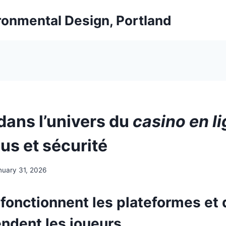
ironmental Design, Portland
dans l’univers du
casino en l
us et sécurité
nuary 31, 2026
onctionnent les plateformes et 
endent les joueurs