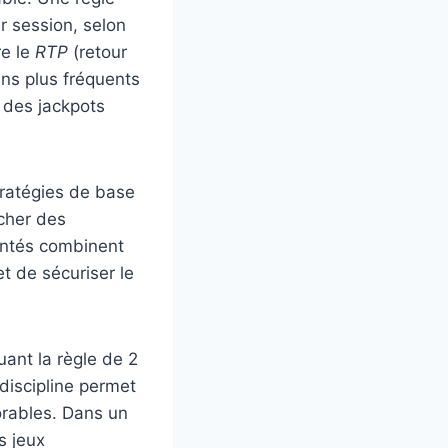
r session, selon
re le
RTP
(retour
ains plus fréquents
 des jackpots
tratégies de base
rcher des
entés combinent
et de sécuriser le
uant la règle de 2
discipline permet
vorables. Dans un
s jeux