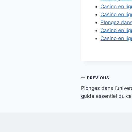
Casino en lig
Casino en lig
Plongez dans 
Casino en li
Casino en lig
Post
PREVIOUS
Plongez dans l’univer
navigation
guide essentiel du ca