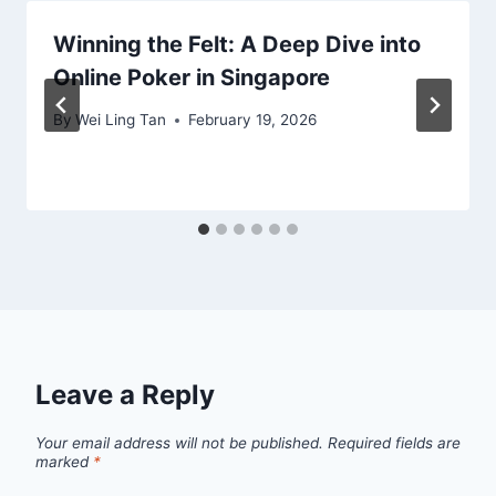
Winning the Felt: A Deep Dive into
Online Poker in Singapore
By
Wei Ling Tan
February 19, 2026
Leave a Reply
Your email address will not be published.
Required fields are
marked
*