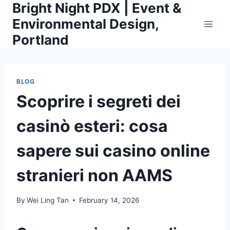
Bright Night PDX | Event &
Skip
to
Environmental Design,
content
Portland
BLOG
Scoprire i segreti dei
casinò esteri: cosa
sapere sui casino online
stranieri non AAMS
By
Wei Ling Tan
February 14, 2026