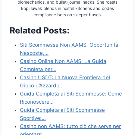
biomechanics, and bullet-journal hacks. She roasts
kopi luwak blends in hostel kitchens and codes
compliance bots on sleeper buses.
Related Posts:
Siti Scommesse Non AAMS: Opportunità
Nascoste,…
Casino Online Non AAMS: La Guida
Completa per…
Casino USDT: La Nuova Frontiera del
Gioco d’Azzardo…
Guida Completa ai Siti Scommesse: Come
Riconoscere…
Guida Completa ai Siti Scommesse
Sportive:…
Casino non AAMS: tutto ciò che serve per
orientarsi…