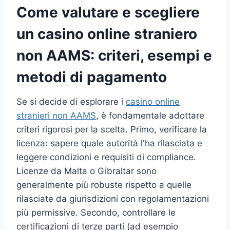
Come valutare e scegliere
un casino online straniero
non AAMS: criteri, esempi e
metodi di pagamento
Se si decide di esplorare i
casino online
stranieri non AAMS
, è fondamentale adottare
criteri rigorosi per la scelta. Primo, verificare la
licenza: sapere quale autorità l'ha rilasciata e
leggere condizioni e requisiti di compliance.
Licenze da Malta o Gibraltar sono
generalmente più robuste rispetto a quelle
rilasciate da giurisdizioni con regolamentazioni
più permissive. Secondo, controllare le
certificazioni di terze parti (ad esempio