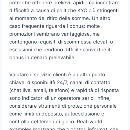
potrebbe ottenere prelievi rapidi, ma incontrare
difficoltà a causa di politiche KYC più stringenti
al momento del ritiro delle somme. Un altro
caso frequente riguarda i bonus: molte
promozioni sembrano vantaggiose, ma
contengono requisiti di scommessa elevati o
esclusioni che rendono difficile convertire il
bonus in denaro prelevabile.
Valutare il servizio clienti è un altro punto
chiave: disponibilità 24/7, canali di contatto
(chat live, email, telefono) e rapidità di risposta
sono indicatori di un operatore serio. Infine,
considerare strumenti di protezione personale
come limiti di deposito, autoesclusione e
controllo del tempo di gioco. Real-world
examples mostrano che giocatori informati che