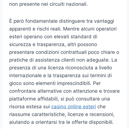
non presente nei circuiti nazionali.
È però fondamentale distinguere tra vantaggi
apparenti e rischi reali. Mentre alcuni operatori
esteri operano con elevati standard di
sicurezza e trasparenza, altri possono
presentare condizioni contrattuali poco chiare o
pratiche di assistenza clienti non adeguate. La
presenza di una licenza riconosciuta a livello
internazionale e la trasparenza sui termini di
gioco sono elementi imprescindibili. Per
confrontare alternative con attenzione e trovare
piattaforme affidabili, si può consultare una
risorsa estesa sui
casino online esteri
che
riassume caratteristiche, licenze e recensioni,
aiutando a orientarsi tra le offerte disponibili.