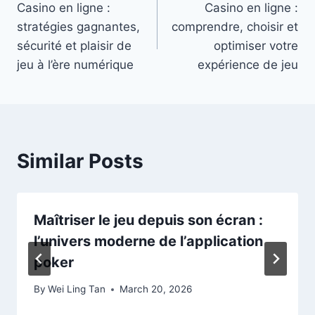
Casino en ligne :
Casino en ligne :
navigation
stratégies gagnantes,
comprendre, choisir et
sécurité et plaisir de
optimiser votre
jeu à l’ère numérique
expérience de jeu
Similar Posts
Maîtriser le jeu depuis son écran :
l’univers moderne de l’application
poker
By
Wei Ling Tan
March 20, 2026