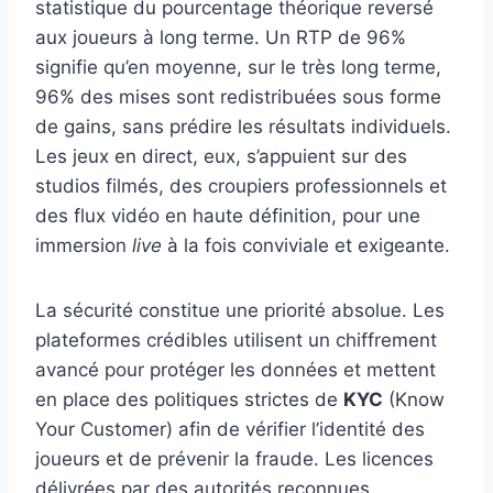
statistique du pourcentage théorique reversé
aux joueurs à long terme. Un RTP de 96%
signifie qu’en moyenne, sur le très long terme,
96% des mises sont redistribuées sous forme
de gains, sans prédire les résultats individuels.
Les jeux en direct, eux, s’appuient sur des
studios filmés, des croupiers professionnels et
des flux vidéo en haute définition, pour une
immersion
live
à la fois conviviale et exigeante.
La sécurité constitue une priorité absolue. Les
plateformes crédibles utilisent un chiffrement
avancé pour protéger les données et mettent
en place des politiques strictes de
KYC
(Know
Your Customer) afin de vérifier l’identité des
joueurs et de prévenir la fraude. Les licences
délivrées par des autorités reconnues