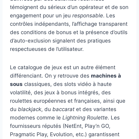
témoignent du sérieux d’un opérateur et de son
engagement pour un jeu
responsable
. Les
contrôles indépendants, l’affichage transparent
des conditions de bonus et la présence d’outils
d’auto-exclusion signalent des pratiques
respectueuses de l’utilisateur.
Le catalogue de jeux est un autre élément
différenciant. On y retrouve des
machines à
sous
classiques, des slots vidéo à haute
volatilité, des jeux à bonus intégrés, des
roulettes européennes et françaises, ainsi que
du
blackjack
, du
baccarat
et des variantes
modernes comme le
Lightning Roulette
. Les
fournisseurs réputés (NetEnt, Play’n GO,
Pragmatic Play, Evolution, etc.) garantissent