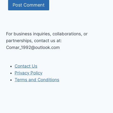
For business inquiries, collaborations, or
partnerships, contact us at:
Comar_1992@outlook.com
Contact Us
Privacy Policy
Terms and Conditions