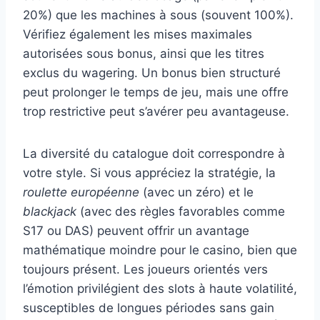
20%) que les machines à sous (souvent 100%).
Vérifiez également les mises maximales
autorisées sous bonus, ainsi que les titres
exclus du wagering. Un bonus bien structuré
peut prolonger le temps de jeu, mais une offre
trop restrictive peut s’avérer peu avantageuse.
La diversité du catalogue doit correspondre à
votre style. Si vous appréciez la stratégie, la
roulette européenne
(avec un zéro) et le
blackjack
(avec des règles favorables comme
S17 ou DAS) peuvent offrir un avantage
mathématique moindre pour le casino, bien que
toujours présent. Les joueurs orientés vers
l’émotion privilégient des slots à haute volatilité,
susceptibles de longues périodes sans gain