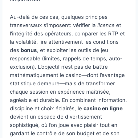
Au-delà de ces cas, quelques principes
transversaux s’imposent: vérifier la
licence
et
l’intégrité des opérateurs, comparer les RTP et
la volatilité, lire attentivement les conditions
des
bonus
, et exploiter les outils de jeu
responsable (limites, rappels de temps, auto-
exclusion). L’objectif n’est pas de battre
mathématiquement le casino—dont l’avantage
statistique demeure—mais de transformer
chaque session en expérience maîtrisée,
agréable et durable. En combinant information,
discipline et choix éclairés, le
casino en ligne
devient un espace de divertissement
sophistiqué, où l’on joue avec plaisir tout en
gardant le contrôle de son budget et de son