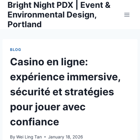
Bright Night PDX | Event &
Skip
to
Environmental Design,
content
Portland
BLOG
Casino en ligne:
expérience immersive,
sécurité et stratégies
pour jouer avec
confiance
By
Wei Ling Tan
January 18, 2026