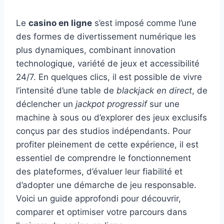
Le
casino en ligne
s’est imposé comme l’une
des formes de divertissement numérique les
plus dynamiques, combinant innovation
technologique, variété de jeux et accessibilité
24/7. En quelques clics, il est possible de vivre
l’intensité d’une table de
blackjack en direct
, de
déclencher un
jackpot progressif
sur une
machine à sous ou d’explorer des jeux exclusifs
conçus par des studios indépendants. Pour
profiter pleinement de cette expérience, il est
essentiel de comprendre le fonctionnement
des plateformes, d’évaluer leur fiabilité et
d’adopter une démarche de jeu responsable.
Voici un guide approfondi pour découvrir,
comparer et optimiser votre parcours dans