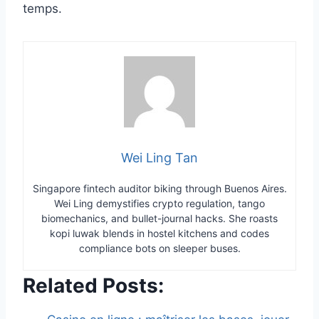
temps.
Wei Ling Tan
Singapore fintech auditor biking through Buenos Aires.
Wei Ling demystifies crypto regulation, tango
biomechanics, and bullet-journal hacks. She roasts
kopi luwak blends in hostel kitchens and codes
compliance bots on sleeper buses.
Related Posts: