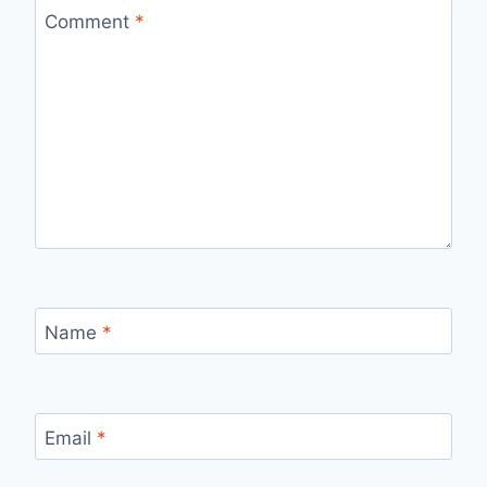
Comment
*
Name
*
Email
*