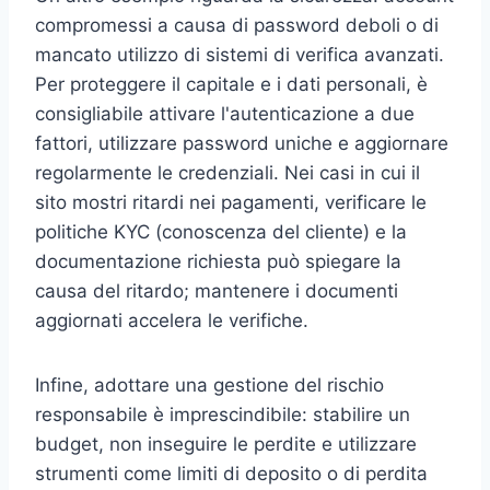
compromessi a causa di password deboli o di
mancato utilizzo di sistemi di verifica avanzati.
Per proteggere il capitale e i dati personali, è
consigliabile attivare l'autenticazione a due
fattori, utilizzare password uniche e aggiornare
regolarmente le credenziali. Nei casi in cui il
sito mostri ritardi nei pagamenti, verificare le
politiche KYC (conoscenza del cliente) e la
documentazione richiesta può spiegare la
causa del ritardo; mantenere i documenti
aggiornati accelera le verifiche.
Infine, adottare una gestione del rischio
responsabile è imprescindibile: stabilire un
budget, non inseguire le perdite e utilizzare
strumenti come limiti di deposito o di perdita