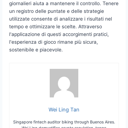
giornalieri aiuta a mantenere il controllo. Tenere
un registro delle puntate e delle strategie
utilizzate consente di analizzare i risultati nel
tempo e ottimizzare le scelte. Attraverso
l'applicazione di questi accorgimenti pratici,
l'esperienza di gioco rimane più sicura,
sostenibile e piacevole.
Wei Ling Tan
Singapore fintech auditor biking through Buenos Aires.
Wei Ling demystifies crypto regulation, tango