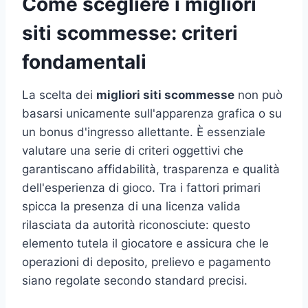
Come scegliere i migliori
siti scommesse: criteri
fondamentali
La scelta dei
migliori siti scommesse
non può
basarsi unicamente sull'apparenza grafica o su
un bonus d'ingresso allettante. È essenziale
valutare una serie di criteri oggettivi che
garantiscano affidabilità, trasparenza e qualità
dell'esperienza di gioco. Tra i fattori primari
spicca la presenza di una licenza valida
rilasciata da autorità riconosciute: questo
elemento tutela il giocatore e assicura che le
operazioni di deposito, prelievo e pagamento
siano regolate secondo standard precisi.