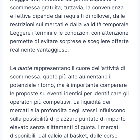
scommessa gratuita; tuttavia, la convenienza
effettiva dipende dai requisiti di rollover, dalle
restrizioni sui mercati e dalla validità temporale.
Leggere i termini e le condizioni con attenzione
permette di evitare sorprese e scegliere offerte
realmente vantaggiose.
Le
quote
rappresentano il cuore dell'attività di
scommessa: quote più alte aumentano il
potenziale ritorno, ma è importante comparare
le proposte su eventi identici per identificare gli
operatori più competitivi. La liquidità dei
mercati e la profondità degli stessi influiscono
sulla possibilità di piazzare puntate di importo
elevato senza slittamenti di quota. I mercati
disponibili, dal calcio al basket, dalle corse