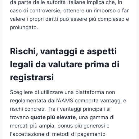
da parte delle autorità italiane implica che, in
caso di controversie, ottenere un rimborso o far
valere i propri diritti può essere più complesso e
prolungato.
Rischi, vantaggi e aspetti
legali da valutare prima di
registrarsi
Scegliere di utilizzare una piattaforma non
regolamentata dall'AAMS comporta vantaggi e
rischi concreti. Tra i vantaggi principali si
trovano
quote più elevate
, una gamma di
mercati più ampia, bonus più generosi e
l'accettazione di metodi di pagamento