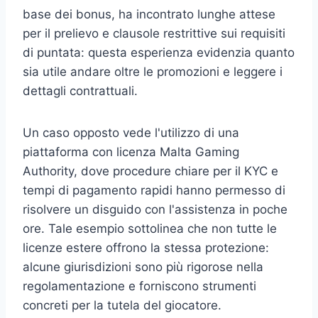
base dei bonus, ha incontrato lunghe attese
per il prelievo e clausole restrittive sui requisiti
di puntata: questa esperienza evidenzia quanto
sia utile andare oltre le promozioni e leggere i
dettagli contrattuali.
Un caso opposto vede l'utilizzo di una
piattaforma con licenza Malta Gaming
Authority, dove procedure chiare per il KYC e
tempi di pagamento rapidi hanno permesso di
risolvere un disguido con l'assistenza in poche
ore. Tale esempio sottolinea che non tutte le
licenze estere offrono la stessa protezione:
alcune giurisdizioni sono più rigorose nella
regolamentazione e forniscono strumenti
concreti per la tutela del giocatore.