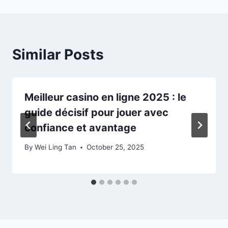
Similar Posts
Meilleur casino en ligne 2025 : le
guide décisif pour jouer avec
confiance et avantage
By
Wei Ling Tan
October 25, 2025