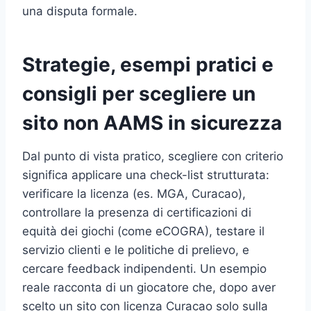
una disputa formale.
Strategie, esempi pratici e
consigli per scegliere un
sito non AAMS in sicurezza
Dal punto di vista pratico, scegliere con criterio
significa applicare una check-list strutturata:
verificare la licenza (es. MGA, Curacao),
controllare la presenza di certificazioni di
equità dei giochi (come eCOGRA), testare il
servizio clienti e le politiche di prelievo, e
cercare feedback indipendenti. Un esempio
reale racconta di un giocatore che, dopo aver
scelto un sito con licenza Curacao solo sulla