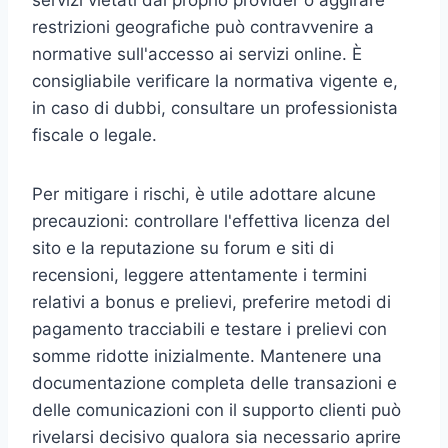
restrizioni geografiche può contravvenire a
normative sull'accesso ai servizi online. È
consigliabile verificare la normativa vigente e,
in caso di dubbi, consultare un professionista
fiscale o legale.
Per mitigare i rischi, è utile adottare alcune
precauzioni: controllare l'effettiva licenza del
sito e la reputazione su forum e siti di
recensioni, leggere attentamente i termini
relativi a bonus e prelievi, preferire metodi di
pagamento tracciabili e testare i prelievi con
somme ridotte inizialmente. Mantenere una
documentazione completa delle transazioni e
delle comunicazioni con il supporto clienti può
rivelarsi decisivo qualora sia necessario aprire