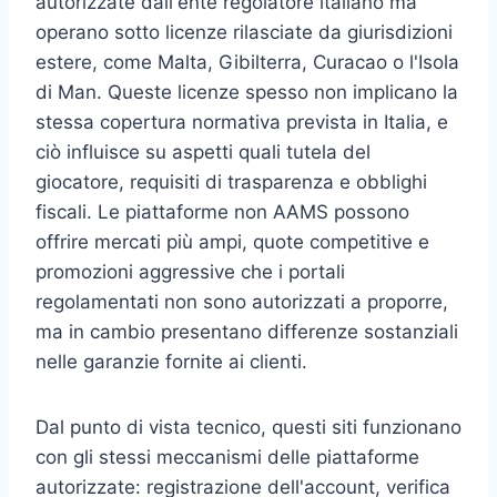
autorizzate dall'ente regolatore italiano ma
operano sotto licenze rilasciate da giurisdizioni
estere, come Malta, Gibilterra, Curacao o l'Isola
di Man. Queste licenze spesso non implicano la
stessa copertura normativa prevista in Italia, e
ciò influisce su aspetti quali tutela del
giocatore, requisiti di trasparenza e obblighi
fiscali. Le piattaforme non AAMS possono
offrire mercati più ampi, quote competitive e
promozioni aggressive che i portali
regolamentati non sono autorizzati a proporre,
ma in cambio presentano differenze sostanziali
nelle garanzie fornite ai clienti.
Dal punto di vista tecnico, questi siti funzionano
con gli stessi meccanismi delle piattaforme
autorizzate: registrazione dell'account, verifica