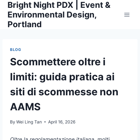
Bright Night PDX | Event &
Skip
to
Environmental Design,
content
Portland
BLOG
Scommettere oltre i
limiti: guida pratica ai
siti di scommesse non
AAMS
By
Wei Ling Tan
April 16, 2026
Oltre la regolamentazione italiana
, molti