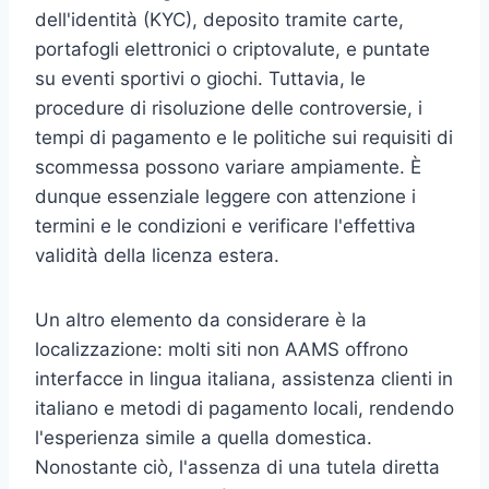
dell'identità (KYC), deposito tramite carte,
portafogli elettronici o criptovalute, e puntate
su eventi sportivi o giochi. Tuttavia, le
procedure di risoluzione delle controversie, i
tempi di pagamento e le politiche sui requisiti di
scommessa possono variare ampiamente. È
dunque essenziale leggere con attenzione i
termini e le condizioni e verificare l'effettiva
validità della licenza estera.
Un altro elemento da considerare è la
localizzazione: molti siti non AAMS offrono
interfacce in lingua italiana, assistenza clienti in
italiano e metodi di pagamento locali, rendendo
l'esperienza simile a quella domestica.
Nonostante ciò, l'assenza di una tutela diretta