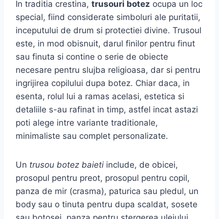
In traditia crestina,
trusouri botez
ocupa un loc
special, fiind considerate simboluri ale puritatii,
inceputului de drum si protectiei divine. Trusoul
este, in mod obisnuit, darul finilor pentru finut
sau finuta si contine o serie de obiecte
necesare pentru slujba religioasa, dar si pentru
ingrijirea copilului dupa botez. Chiar daca, in
esenta, rolul lui a ramas acelasi, estetica si
detaliile s-au rafinat in timp, astfel incat astazi
poti alege intre variante traditionale,
minimaliste sau complet personalizate.
Un
trusou botez baieti
include, de obicei,
prosopul pentru preot, prosopul pentru copil,
panza de mir (crasma), paturica sau pledul, un
body sau o tinuta pentru dupa scaldat, sosete
sau botosei, panza pentru stergerea uleiului,