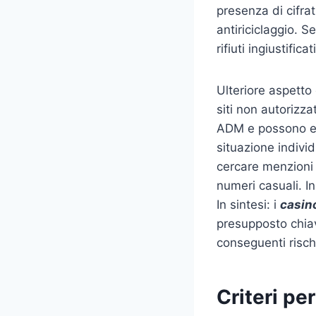
presenza di cifrat
antiriciclaggio. S
rifiuti ingiustific
Ulteriore aspetto
siti non autorizza
ADM e possono eme
situazione indivi
cercare menzioni 
numeri casuali. I
In sintesi: i
casino
presupposto chiav
conseguenti risch
Criteri pe