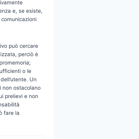
ativamente
tenza e, se esiste,
le comunicazioni
sivo può cercare
izzata, perciò è
e promemoria;
fficienti o le
 dell’utente. Un
li non ostacolano
i prelievi e non
sabilità
 fare la