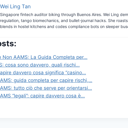
Wei Ling Tan
Singapore fintech auditor biking through Buenos Aires. Wei Ling dem
regulation, tango biomechanics, and bullet-journal hacks. She roast
blends in hostel kitchens and codes compliance bots on sleeper bus
osts:
ne Non AAMS: La Guida Completa per…
: cosa sono davvero, quali rischi…
capire davvero cosa significa “casino…
AMS: guida completa per capire rischi,…
AMS: tutto ciò che serve per orientarsi…
AMS “legali”: capire davvero cosa è…