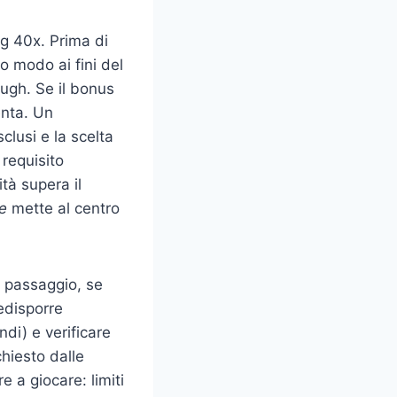
g 40x. Prima di
so modo ai fini del
ough. Se il bonus
enta. Un
clusi e la scelta
 requisito
tà supera il
e
mette al centro
o passaggio, se
edisporre
di) e verificare
hiesto dalle
re a giocare: limiti