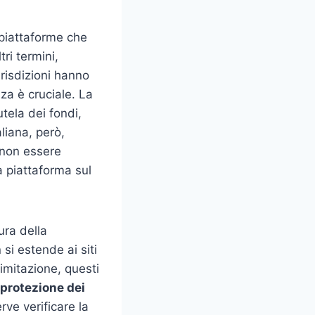
 piattaforme che
ri termini,
risdizioni hanno
nza è cruciale. La
tutela dei fondi,
aliana, però,
 non essere
la piattaforma sul
ura della
si estende ai siti
limitazione, questi
protezione dei
rve verificare la