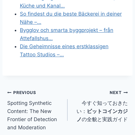
Küche und Kanal…
So findest du die beste Bäckerei in deiner
Nähe –…
Bygglov och smarta byggprojekt – från
Attefallshus…
Die Geheimnisse eines erstklassigen
Tattoo Studios –…
Post
PREVIOUS
NEXT
Spotting Synthetic
今すぐ知っておきた
navigation
Content: The New
い：
ビットコインカジ
Frontier of Detection
ノ
の全貌と実践ガイド
and Moderation