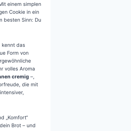
Mit einem simplen
en Cookie in ein
im besten Sinn: Du
, kennt das
eue Form von
ergewöhnliche
hr volles Aroma
innen cremig
–,
rfreude, die mit
ntensiver,
nd „Komfort“
dein Brot – und