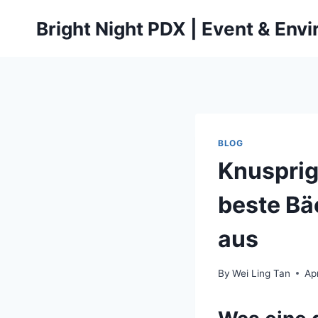
Skip
Bright Night PDX | Event & Env
to
content
BLOG
Knusprig
beste Bä
aus
By
Wei Ling Tan
Apr