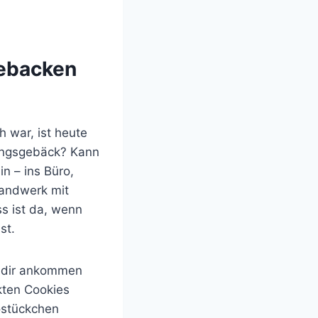
ebacken
h war, ist heute
lingsgebäck? Kann
in – ins Büro,
Handwerk mit
s ist da, wenn
st.
i dir ankommen
kten Cookies
ostückchen