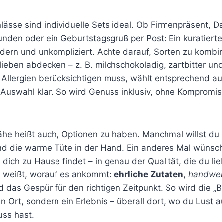
lässe sind individuelle Sets ideal. Ob Firmenpräsent, 
nden oder ein Geburtstagsgruß per Post: Ein kuratiert
odern und unkompliziert. Achte darauf, Sorten zu kombin
ieben abdecken – z. B. milchschokoladig, zartbitter un
Allergien berücksichtigen muss, wählt entsprechend a
 Auswahl klar. So wird Genuss inklusiv, ohne Kompromi
ähe heißt auch, Optionen zu haben. Manchmal willst du
d die warme Tüte in der Hand. Ein anderes Mal wünschs
ich zu Hause findet – in genau der Qualität, die du lieb
u weißt, worauf es ankommt:
ehrliche Zutaten
,
handwerk
 das Gespür für den richtigen Zeitpunkt. So wird die „B
in Ort, sondern ein Erlebnis – überall dort, wo du Lust au
ss hast.