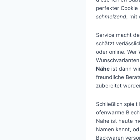
perfekter Cookie 
schmelzend
, mit
Service macht de
schätzt verlässli
oder online. Wer
Wunschvarianten (
Nähe
ist dann wir
freundliche Bera
zubereitet worde
Schließlich spielt
ofenwarme Bleche,
Nähe ist heute m
Namen kennt, ode
Backwaren versor