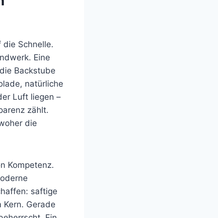
h
 die Schnelle.
andwerk. Eine
 die Backstube
lade, natürliche
er Luft liegen –
parenz zählt.
 woher die
von Kompetenz.
moderne
affen: saftige
m Kern. Gerade
eherrscht. Ein