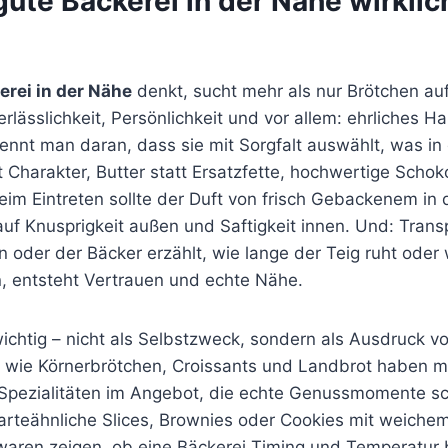
ute Bäckerei in der Nähe wirklic
erei in der Nähe
denkt, sucht mehr als nur Brötchen auf
lässlichkeit, Persönlichkeit und vor allem: ehrliches H
ennt man daran, dass sie mit Sorgfalt auswählt, was in
Charakter, Butter statt Ersatzfette, hochwertige Schoko
m Eintreten sollte der Duft von frisch Gebackenem in d
uf Knusprigkeit außen und Saftigkeit innen. Und: Trans
 oder der Bäcker erzählt, wie lange der Teig ruht oder
 entsteht Vertrauen und echte Nähe.
 wichtig – nicht als Selbstzweck, sondern als Ausdruck 
 wie Körnerbrötchen, Croissants und Landbrot haben 
Spezialitäten im Angebot, die echte Genussmomente sch
arteähnliche Slices, Brownies oder Cookies mit weiche
waren zeigen, ob eine Bäckerei Timing und Temperatur b