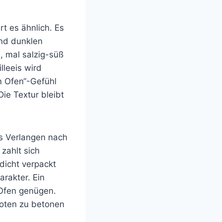
t es ähnlich. Es
und dunklen
, mal salzig-süß
lleeis wird
m Ofen“-Gefühl
ie Textur bleibt
as Verlangen nach
zahlt sich
dicht verpackt
arakter. Ein
 Ofen genügen.
noten zu betonen