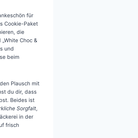
Dankeschön für
es Cookie-Paket
ieren, die
d „White Choc &
us und
sse beim
 den Plausch mit
t du dir, dass
st. Beides ist
liche Sorgfalt
,
äckerei in der
f frisch