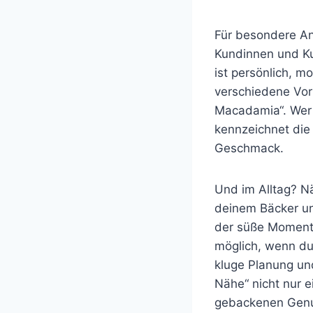
Für besondere An
Kundinnen und Ku
ist persönlich, m
verschiedene Vorl
Macadamia“. Wer 
kennzeichnet die
Geschmack.
Und im Alltag? N
deinem Bäcker un
der süße Moment d
möglich, wenn d
kluge Planung und
Nähe“ nicht nur e
gebackenen Genu