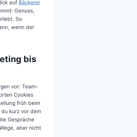
lick auf
Bäckerei
nimmt: Genuss,
rlebt. So
dann, wenn der
eting bis
orgen vor: Team-
Sorten Cookies
tellung früh beim
e du kurz vor dem
 die Gespräche
 Wege, aber nicht