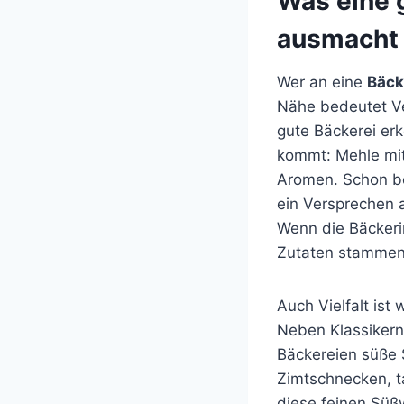
Was eine g
ausmacht
Wer an eine
Bäck
Nähe bedeutet Ver
gute Bäckerei erk
kommt: Mehle mit 
Aromen. Schon bei
ein Versprechen a
Wenn die Bäckerin
Zutaten stammen,
Auch Vielfalt ist
Neben Klassikern
Bäckereien süße 
Zimtschnecken, t
diese feinen Süß