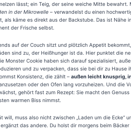
elzen lässt; ein Teig, der seine weiche Mitte bewahrt. 
en in der Mikrowelle
– verwandelst du einen hochwertig
t, als käme es direkt aus der Backstube. Das ist Nähe 
ent der Frische selbst.
nds auf der Couch sitzt und plötzlich Appetit bekommt
den sind zu, der Heißhunger ist da. Hier punktet die n
ie Monster Cookie haben sich darauf spezialisiert, auß
duzieren und zu verpacken, dass sie bei dir zu Hause i
kommst Konsistenz, die zählt –
außen leicht knusprig, 
 anzusetzen oder den Ofen lang vorzuheizen. Und die Vo
wächst, gehört fast zum Rezept: Sie macht den Genuss i
sten warmen Biss nimmst.
ät will, muss also nicht zwischen „Laden um die Ecke“ u
 ergänzt das andere. Du holst dir morgens beim Bäcker 