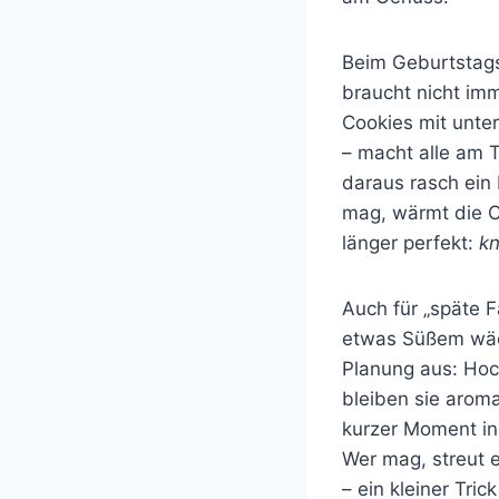
Beim Geburtstags
braucht nicht im
Cookies mit unte
– macht alle am T
daraus rasch ein 
mag, wärmt die Co
länger perfekt:
kn
Auch für „späte 
etwas Süßem wäch
Planung aus: Hoch
bleiben sie aroma
kurzer Moment in
Wer mag, streut 
– ein kleiner Tric