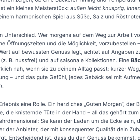
ist ein kleines Meisterstück:
außen leicht knusprig, inne
 einem harmonischen Spiel aus Süße, Salz und Röstnote
n Unterschied. Wer morgens auf dem Weg zur Arbeit v
che Öffnungszeiten und die Möglichkeit, vorzubestellen 
 Wert auf bewussten Genuss legt, achtet auf Angaben zu
z. B. nussfrei) und auf saisonale Kollektionen. Eine
Bäc
klich nah, wenn sie zu deinem Alltag passt: kurzer Weg, 
tung – und das gute Gefühl, jedes Gebäck sei mit Aufm
n.
 Erlebnis eine Rolle. Ein herzliches „Guten Morgen“, der B
 die knisternde Tüte in der Hand – all das gehört zum 
ehrdimensional: Sie kann der Laden um die Ecke sein, 
r der Anbieter, der mit konsequenter Qualität dein Zuh
gt. Entscheidend ist, dass du den Genuss bekommst, d