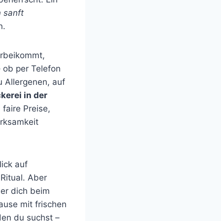
n sanft
n.
orbeikommt,
– ob per Telefon
 Allergenen, auf
kerei in der
faire Preise,
erksamkeit
lick auf
Ritual. Aber
der dich beim
ause mit frischen
en du suchst –