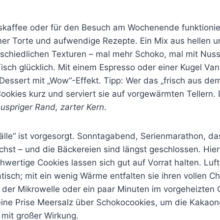
kaffee oder für den Besuch am Wochenende funktionier
mer Torte und aufwendige Rezepte. Ein Mix aus hellen 
rschiedlichen Texturen – mal mehr Schoko, mal mit Nuss
isch glücklich. Mit einem Espresso oder einer Kugel Vani
Dessert mit „Wow“-Effekt. Tipp: Wer das „frisch aus de
okies kurz und serviert sie auf vorgewärmten Tellern. D
uspriger Rand, zarter Kern
.
Fälle“ ist vorgesorgt. Sonntagabend, Serienmarathon, d
st – und die Bäckereien sind längst geschlossen. Hier 
wertige Cookies lassen sich gut auf Vorrat halten. Luft
tisch; mit ein wenig Wärme entfalten sie ihren vollen Ch
 der Mikrowelle oder ein paar Minuten im vorgeheizten
eine Prise Meersalz über Schokocookies, um die Kakao
k mit großer Wirkung.