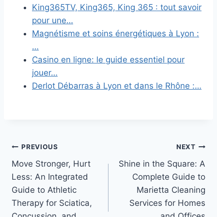
King365TV, King365, King 365 : tout savoir
pour une…
Magnétisme et soins énergétiques à Lyon :
…
Casino en ligne: le guide essentiel pour
jouer…
Derlot Débarras à Lyon et dans le Rhône :…
Post
PREVIOUS
NEXT
Move Stronger, Hurt
Shine in the Square: A
navigation
Less: An Integrated
Complete Guide to
Guide to Athletic
Marietta Cleaning
Therapy for Sciatica,
Services for Homes
Concussion, and
and Offices