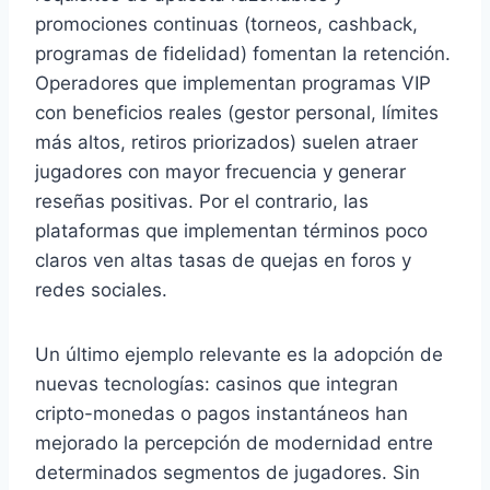
promociones continuas (torneos, cashback,
programas de fidelidad) fomentan la retención.
Operadores que implementan programas VIP
con beneficios reales (gestor personal, límites
más altos, retiros priorizados) suelen atraer
jugadores con mayor frecuencia y generar
reseñas positivas. Por el contrario, las
plataformas que implementan términos poco
claros ven altas tasas de quejas en foros y
redes sociales.
Un último ejemplo relevante es la adopción de
nuevas tecnologías: casinos que integran
cripto-monedas o pagos instantáneos han
mejorado la percepción de modernidad entre
determinados segmentos de jugadores. Sin