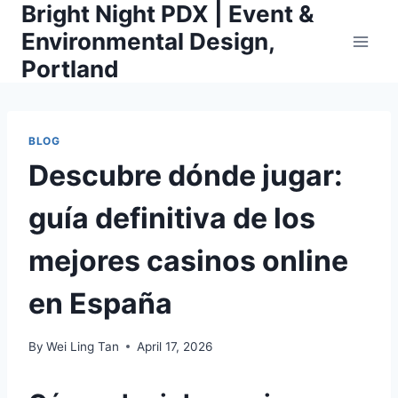
Bright Night PDX | Event &
Skip
to
Environmental Design,
content
Portland
BLOG
Descubre dónde jugar:
guía definitiva de los
mejores casinos online
en España
By
Wei Ling Tan
April 17, 2026