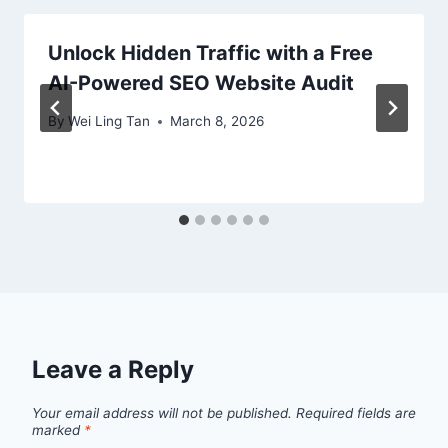
Unlock Hidden Traffic with a Free
AI-Powered SEO Website Audit
By
Wei Ling Tan
March 8, 2026
Leave a Reply
Your email address will not be published.
Required fields are
marked
*