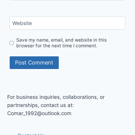
Website
Save my name, email, and website in this
browser for the next time I comment.
For business inquiries, collaborations, or
partnerships, contact us at:
Comar_1992@outlook.com