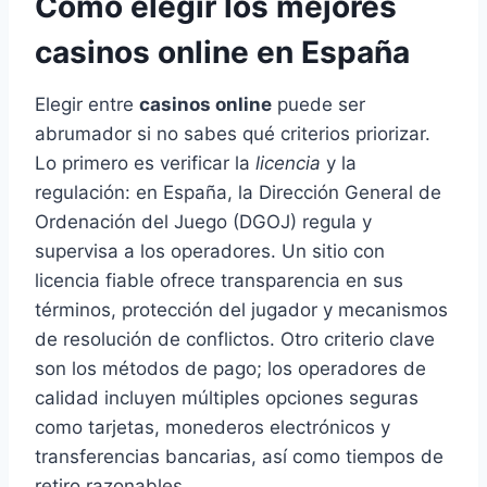
Cómo elegir los mejores
casinos online en España
Elegir entre
casinos online
puede ser
abrumador si no sabes qué criterios priorizar.
Lo primero es verificar la
licencia
y la
regulación: en España, la Dirección General de
Ordenación del Juego (DGOJ) regula y
supervisa a los operadores. Un sitio con
licencia fiable ofrece transparencia en sus
términos, protección del jugador y mecanismos
de resolución de conflictos. Otro criterio clave
son los métodos de pago; los operadores de
calidad incluyen múltiples opciones seguras
como tarjetas, monederos electrónicos y
transferencias bancarias, así como tiempos de
retiro razonables.