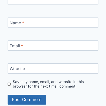
Name
*
Email
*
Website
Save my name, email, and website in this
browser for the next time I comment.