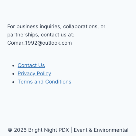
For business inquiries, collaborations, or
partnerships, contact us at:
Comar_1992@outlook.com
Contact Us
Privacy Policy
Terms and Conditions
© 2026 Bright Night PDX | Event & Environmental