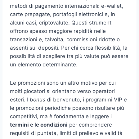
metodi di pagamento internazionali: e-wallet,
carte prepagate, portafogli elettronici e, in
alcuni casi, criptovalute. Questi strumenti
offrono spesso maggiore rapidità nelle
transazioni e, talvolta, commissioni ridotte o
assenti sui depositi. Per chi cerca flessibilità, la
possibilità di scegliere tra più valute può essere
un elemento determinante.
Le promozioni sono un altro motivo per cui
molti giocatori si orientano verso operatori
esteri. I
bonus
di benvenuto, i programmi VIP e
le promozioni periodiche possono risultare più
competitivi, ma è fondamentale leggere i
termini e le condizioni
per comprendere
requisiti di puntata, limiti di prelievo e validità