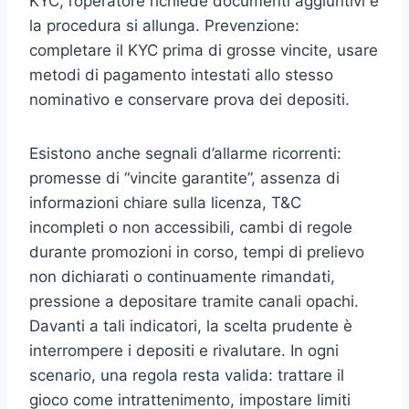
KYC; l’operatore richiede documenti aggiuntivi e
la procedura si allunga. Prevenzione:
completare il KYC prima di grosse vincite, usare
metodi di pagamento intestati allo stesso
nominativo e conservare prova dei depositi.
Esistono anche segnali d’allarme ricorrenti:
promesse di “vincite garantite”, assenza di
informazioni chiare sulla licenza, T&C
incompleti o non accessibili, cambi di regole
durante promozioni in corso, tempi di prelievo
non dichiarati o continuamente rimandati,
pressione a depositare tramite canali opachi.
Davanti a tali indicatori, la scelta prudente è
interrompere i depositi e rivalutare. In ogni
scenario, una regola resta valida: trattare il
gioco come intrattenimento, impostare limiti