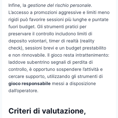
Infine, la
gestione del rischio personale
.
L’accesso a promozioni aggressive e limiti meno
rigidi può favorire sessioni più lunghe e puntate
fuori budget. Gli strumenti pratici per
preservare il controllo includono limiti di
deposito volontari, timer di realtà (reality
check), sessioni brevi e un budget prestabilito
e non rinnovabile. Il gioco resta intrattenimento:
laddove subentrino segnali di perdita di
controllo, è opportuno sospendere l’attività e
cercare supporto, utilizzando gli strumenti di
gioco responsabile
messi a disposizione
dall’operatore.
Criteri di valutazione,