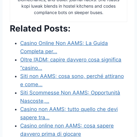
kopi luwak blends in hostel kitchens and codes
compliance bots on sleeper buses.
Related Posts:
Casino Online Non AAMS: La Guida
Completa per…
Oltre l’ADM: capire davvero cosa significa
“casino…
Siti non AAMS: cosa sono, perché attirano
e come…
Siti Scommesse Non AAMS: Opportunità
Nascoste,…
Casino non AAMS: tutto quello che devi
sapere tra…
Casino online non AAMS: cosa sapere
davvero prima di giocare