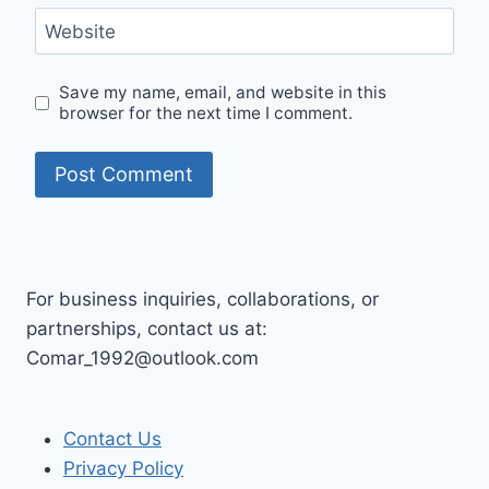
Website
Save my name, email, and website in this
browser for the next time I comment.
For business inquiries, collaborations, or
partnerships, contact us at:
Comar_1992@outlook.com
Contact Us
Privacy Policy