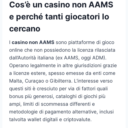
Cos’è un casino non AAMS
e perché tanti giocatori lo
cercano
I
casino non AAMS
sono piattaforme di gioco
online che non possiedono la licenza rilasciata
dall’Autorità italiana (ex AAMS, oggi ADM).
Operano legalmente in altre giurisdizioni grazie
a licenze estere, spesso emesse da enti come
Malta, Curaçao o Gibilterra. L’interesse verso
questi siti è cresciuto per via di fattori quali
bonus più generosi, cataloghi di giochi più
ampi, limiti di scommessa differenti e
metodologie di pagamento alternative, inclusi
talvolta wallet digitali e criptovalute.