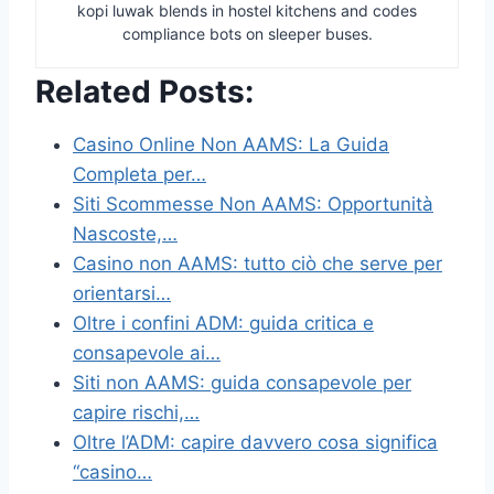
kopi luwak blends in hostel kitchens and codes
compliance bots on sleeper buses.
Related Posts:
Casino Online Non AAMS: La Guida
Completa per…
Siti Scommesse Non AAMS: Opportunità
Nascoste,…
Casino non AAMS: tutto ciò che serve per
orientarsi…
Oltre i confini ADM: guida critica e
consapevole ai…
Siti non AAMS: guida consapevole per
capire rischi,…
Oltre l’ADM: capire davvero cosa significa
“casino…