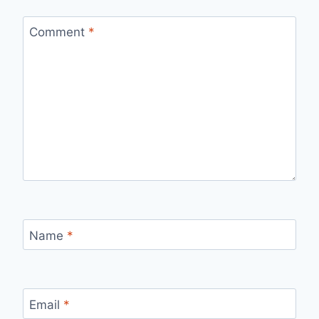
Comment
*
Name
*
Email
*