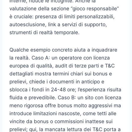
interne, riduce le incognite. Anche la
valutazione della sezione “gioco responsabile”
è cruciale: presenza di limiti personalizzabili,
autoesclusione, link a servizi di supporto,
strumenti di realtà temporale.
Qualche esempio concreto aiuta a inquadrare
la realtà. Caso A: un operatore con licenza
europea di qualità, audit di terze parti e T&C
dettagliati mostra termini chiari sui bonus e
prelievi, chiede i documenti in anticipo e
sblocca i fondi in 24-48 ore; l’esperienza risulta
fluida e prevedibile. Caso B: un sito con licenza
meno rigorosa offre bonus molto aggressivi ma
introduce limitazioni nascoste, come tetti alle
vincite da bonus o commissioni inattese sui
prelievi; qui, la mancata lettura dei T&C porta a