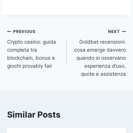
Post
PREVIOUS
NEXT
Crypto casino: guida
Goldbet recensioni:
navigation
completa tra
cosa emerge davvero
blockchain, bonus e
quando si osservano
giochi provably fair
esperienza d’uso,
quote e assistenza
Similar Posts