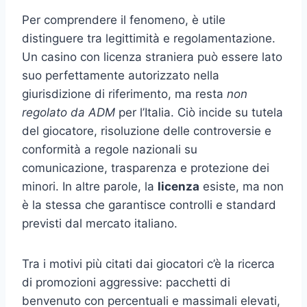
Per comprendere il fenomeno, è utile
distinguere tra legittimità e regolamentazione.
Un casino con licenza straniera può essere lato
suo perfettamente autorizzato nella
giurisdizione di riferimento, ma resta
non
regolato da ADM
per l’Italia. Ciò incide su tutela
del giocatore, risoluzione delle controversie e
conformità a regole nazionali su
comunicazione, trasparenza e protezione dei
minori. In altre parole, la
licenza
esiste, ma non
è la stessa che garantisce controlli e standard
previsti dal mercato italiano.
Tra i motivi più citati dai giocatori c’è la ricerca
di promozioni aggressive: pacchetti di
benvenuto con percentuali e massimali elevati,