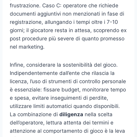
frustrazione. Caso C: operatore che richiede
documenti aggiuntivi non menzionati in fase di
registrazione, allungando i tempi oltre i 7-10
giorni; il giocatore resta in attesa, scoprendo ex
post procedure più severe di quanto promesso
nel marketing.
Infine, considerare la sostenibilità del gioco.
Indipendentemente dall’ente che rilascia la
licenza, l’uso di strumenti di controllo personale
è essenziale: fissare budget, monitorare tempo
e spesa, evitare inseguimenti di perdite,
utilizzare limiti automatici quando disponibili.
La combinazione di
diligenza
nella scelta
dell’operatore, lettura attenta dei termini e
attenzione al comportamento di gioco è la leva