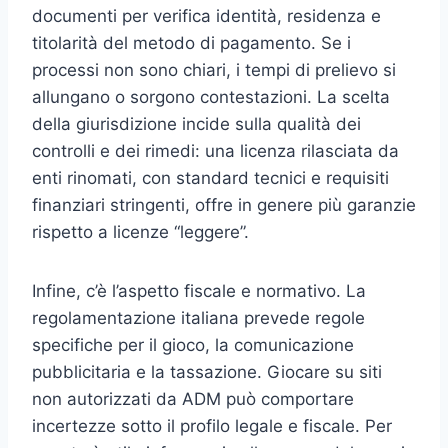
documenti per verifica identità, residenza e
titolarità del metodo di pagamento. Se i
processi non sono chiari, i tempi di prelievo si
allungano o sorgono contestazioni. La scelta
della giurisdizione incide sulla qualità dei
controlli e dei rimedi: una licenza rilasciata da
enti rinomati, con standard tecnici e requisiti
finanziari stringenti, offre in genere più garanzie
rispetto a licenze “leggere”.
Infine, c’è l’aspetto fiscale e normativo. La
regolamentazione italiana prevede regole
specifiche per il gioco, la comunicazione
pubblicitaria e la tassazione. Giocare su siti
non autorizzati da ADM può comportare
incertezze sotto il profilo legale e fiscale. Per