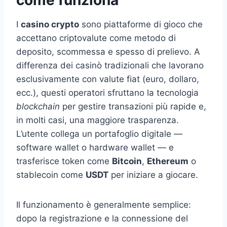
I
casino crypto
sono piattaforme di gioco che
accettano criptovalute come metodo di
deposito, scommessa e spesso di prelievo. A
differenza dei casinò tradizionali che lavorano
esclusivamente con valute fiat (euro, dollaro,
ecc.), questi operatori sfruttano la tecnologia
blockchain
per gestire transazioni più rapide e,
in molti casi, una maggiore trasparenza.
L’utente collega un portafoglio digitale —
software wallet o hardware wallet — e
trasferisce token come
Bitcoin
,
Ethereum
o
stablecoin come
USDT
per iniziare a giocare.
Il funzionamento è generalmente semplice:
dopo la registrazione e la connessione del