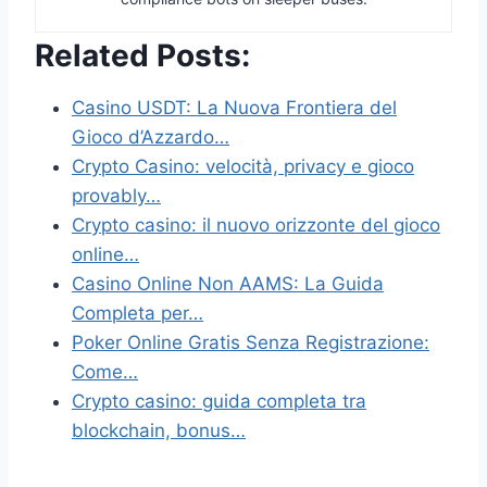
Related Posts:
Casino USDT: La Nuova Frontiera del
Gioco d’Azzardo…
Crypto Casino: velocità, privacy e gioco
provably…
Crypto casino: il nuovo orizzonte del gioco
online…
Casino Online Non AAMS: La Guida
Completa per…
Poker Online Gratis Senza Registrazione:
Come…
Crypto casino: guida completa tra
blockchain, bonus…