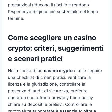
precauzioni riducono il rischio e rendono
l’esperienza di gioco più sostenibile nel lungo
termine.
Come scegliere un casino
crypto: criteri, suggerimenti
e scenari pratici
Nella scelta di un
casino crypto
è utile seguire
una checklist di criteri pratici: verificare la
licenza e la giurisdizione, controllare la
presenza di audit di sicurezza, preferire
operatori che offrono provably fair e policy
chiare su depositi e prelievi. Controllare le
criptovalute supportate è essenziale: oltre a