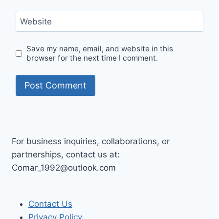
Website
Save my name, email, and website in this
browser for the next time I comment.
For business inquiries, collaborations, or
partnerships, contact us at:
Comar_1992@outlook.com
Contact Us
Privacy Policy