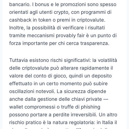
bancario. I bonus e le promozioni sono spesso
orientati agli utenti crypto, con programmi di
cashback in token o premi in criptovalute.
Inoltre, la possibilità di verificare i risultati
tramite meccanismi provably fair è un punto di
forza importante per chi cerca trasparenza.
Tuttavia esistono rischi significativi: la volatilità
delle criptovalute può alterare rapidamente il
valore del conto di gioco, quindi un deposito
effettuato in un certo momento può subire
oscillazioni notevoli. La sicurezza dipende
anche dalla gestione delle chiavi private —
wallet compromessi o truffe di phishing
possono portare a perdite irreversibili. Un altro
rischio pratico è la natura regolatoria: in Italia il