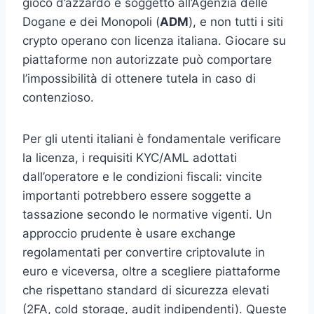
gioco d’azzardo è soggetto all’Agenzia delle
Dogane e dei Monopoli (
ADM
), e non tutti i siti
crypto operano con licenza italiana. Giocare su
piattaforme non autorizzate può comportare
l’impossibilità di ottenere tutela in caso di
contenzioso.
Per gli utenti italiani è fondamentale verificare
la licenza, i requisiti KYC/AML adottati
dall’operatore e le condizioni fiscali: vincite
importanti potrebbero essere soggette a
tassazione secondo le normative vigenti. Un
approccio prudente è usare exchange
regolamentati per convertire criptovalute in
euro e viceversa, oltre a scegliere piattaforme
che rispettano standard di sicurezza elevati
(2FA, cold storage, audit indipendenti). Queste