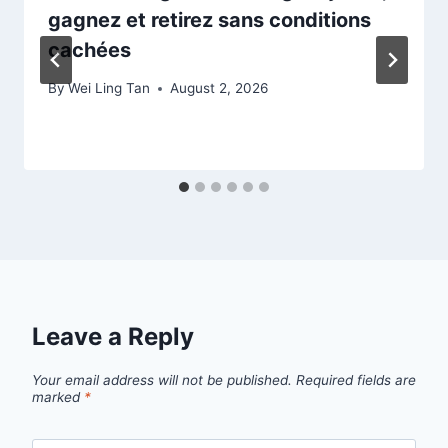
gagnez et retirez sans conditions
cachées
By
Wei Ling Tan
August 2, 2026
Leave a Reply
Your email address will not be published.
Required fields are
marked
*