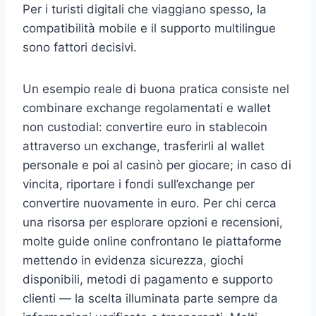
Per i turisti digitali che viaggiano spesso, la
compatibilità mobile e il supporto multilingue
sono fattori decisivi.
Un esempio reale di buona pratica consiste nel
combinare exchange regolamentati e wallet
non custodial: convertire euro in stablecoin
attraverso un exchange, trasferirli al wallet
personale e poi al casinò per giocare; in caso di
vincita, riportare i fondi sull’exchange per
convertire nuovamente in euro. Per chi cerca
una risorsa per esplorare opzioni e recensioni,
molte guide online confrontano le piattaforme
mettendo in evidenza sicurezza, giochi
disponibili, metodi di pagamento e supporto
clienti — la scelta illuminata parte sempre da