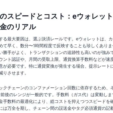
のスピードとコスト：eウォレッ
送金のリアル
する最大要因は、選ぶ決済レールです。eウォレットは、
めて早く、数分〜1時間程度で反映することも珍しくありま
い勝手がよく、トランザクションの追跡性も高いのが強み
ウント認証や、月間の受取上限、通貨換算手数料などが速
意が必要です。特に通貨変換が発生する場合、提示レート
減りさせます。
ックチェーンのコンファメーション回数に依存するため、
0分前後のレンジが一般的です。手数料（ガス代）は変動し
金手数料の最適化により、総コストを抑えつつスピードを
には万全を期し、チェーン間の誤送金やタグ必須通貨の記