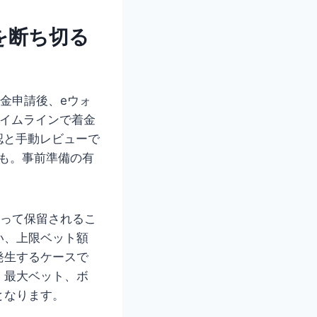
を断ち切る
金申請後、eウォ
タイムラインで着金
認と手動レビューで
とも。事前準備の有
よって保留されるこ
い、上限ベット額
発生するケースで
、最大ベット、ボ
となります。