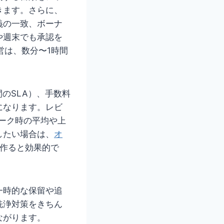
きます。さらに、
義の一致、ボーナ
や週末でも承認を
営は、数分〜1時間
のSLA）、手数料
になります。レビ
ーク時の平均や上
したい場合は、
オ
作ると効果的で
一時的な保留や追
洗浄対策をきちん
ながります。