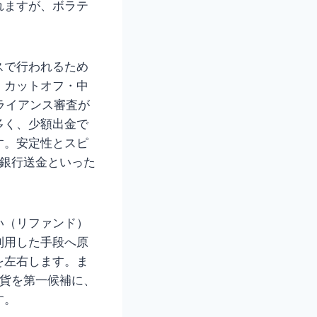
れますが、ボラテ
スで行われるため
・カットオフ・中
ライアンス審査が
多く、少額出金で
す。安定性とスピ
は銀行送金といった
い（リファンド）
利用した手段へ原
を左右します。ま
通貨を第一候補に、
す。