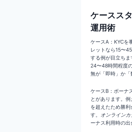
ケースス
運用術
ケースA：KYC
レットなら15〜
する例が目立ちま
24〜48時間程
無が「即時」か「
ケースB：ボーナ
とがあります。例
を超えたため勝利
す。
オンラインカ
ーナス利用時の出