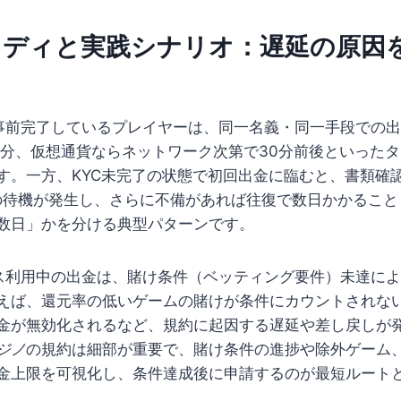
タディと実践シナリオ：遅延の原因
を事前完了しているプレイヤーは、同一名義・同一手段での出
45分、仮想通貨ならネットワーク次第で30分前後といった
す。一方、KYC未完了の状態で初回出金に臨むと、書類確
度の待機が発生し、さらに不備があれば往復で数日かかるこ
数日」かを分ける典型パターンです。
ス利用中の出金は、賭け条件（ベッティング要件）未達に
えば、還元率の低いゲームの賭けが条件にカウントされな
金が無効化されるなど、規約に起因する遅延や差し戻しが
ジノ
の規約は細部が重要で、賭け条件の進捗や除外ゲーム
金上限を可視化し、条件達成後に申請するのが最短ルート