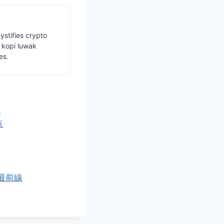
ystifies crypto
s kopi luwak
es.
識
点
最前線