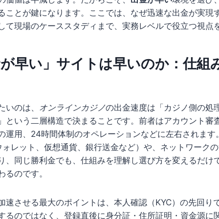
ることが鍵になります。ここでは、なぜ迅速な出金が実現
して現場のケーススタディまで、実務レベルで役立つ視点
金が早い」サイトは早いのか：仕組
たいのは、
オンラインカジノ
の出金速度は「カジノ側の処
」という二層構造で決まることです。前者はアカウント審
の運用、24時間体制のオペレーションなどに左右されます
ウォレット、仮想通貨、銀行送金など）や、ネットワーク
り、同じ勝利金でも、仕組みを理解し選び方を変えるだけ
わるのです。
加速させる最大のポイントは、本人確認（KYC）の先回り
するのではなく、登録直後に身分証・住所証明・資金源に