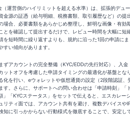
金（運営側のハイリミットを超える水準）は、拡張的デュ
、資金源の証憑（給与明細、税務書類、取引履歴など）の提
の場合、必要書類をあらかじめ整理し、鮮明な画像・有効
ことを確認して提出するだけで、レビュー時間を大幅に短
請を短時間に繰り返すよりも、規約に沿った1回の申請にま
やすい傾向があります。
まずアカウントの完全整備（KYC/EDDの先行対応）、入金
カットオフを考慮した申請タイミングの最適化が基盤とな
る化を行い、eウォレットや仮想通貨の設定（2段階認証、
ます。さらに、サポートへの問い合わせは「申請時刻」「
金額」「KYCステータス」をセットで伝えると、エスカレー
ュリティ面では、アカウント共有を避け、複数デバイスやI
検知に引っかからない行動様式を徹底することで、安定し