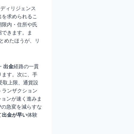
ーディリジェンス
出を求められるこ
期限内・住所や氏
縮できます。ま
とめたほうが、リ
・
出金
経路の一貫
ります。次に、手
受取上限、通貨設
トランザクション
ションが速く進みま
Pの急変を減らすな
て
出金が早い
体験