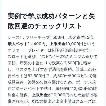
実例で学ぶ成功パターンと失
敗回避のチェックリスト
ケース1：フリーチップ1,500円、
出金条件
35倍、
最大ベット
1回400円、
上限出金
10,000円という
オファー。プレイヤーはRTP97%前後の中ボラ・
スロットを選び、1スピン1〜2%のミニマム寄りで
回転。序盤の中当たりで残高を2,500円に増や
し、リスクを上げすぎず消化を継続。計算上の必
要ベットは52,500円で、約300〜500スピンで達
成見込み。終盤の失速を避けるため、ボーナス規
約に沿ったベットで粘り、最終的に12,800円の勝
利金を確保。
上限出金
が10,000円のため差額は破
棄されるが、
KYC
の提出と出金申請はスムーズに