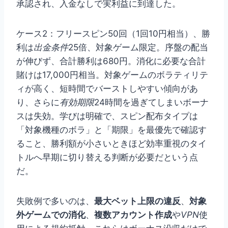
承認され、入金なしで実利益に到達した。
ケース2：フリースピン50回（1回10円相当）、勝
利は
出金条件
25倍、対象ゲーム限定。序盤の配当
が伸びず、合計勝利は680円。消化に必要な合計
賭けは17,000円相当。対象ゲームのボラティリテ
ィが高く、短時間でバーストしやすい傾向があ
り、さらに
有効期限
24時間を過ぎてしまいボーナ
スは失効。学びは明確で、スピン配布タイプは
「対象機種のボラ」と「期限」を最優先で確認す
ること、勝利額が小さいときほど効率重視のタイ
トルへ早期に切り替える判断が必要だという点
だ。
失敗例で多いのは、
最大ベット上限の違反
、
対象
外ゲームでの消化
、
複数アカウント作成
や
VPN
使