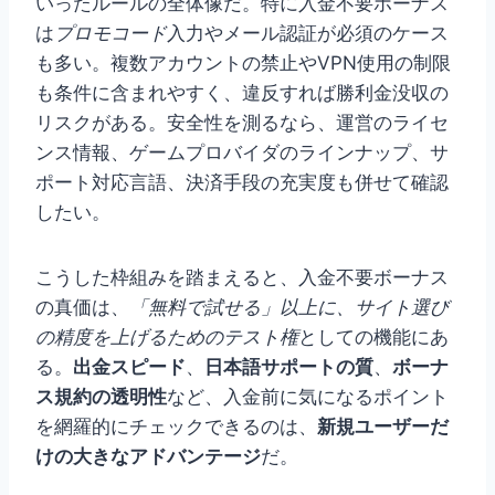
いったルールの全体像だ。特に入金不要ボーナス
は
プロモコード
入力やメール認証が必須のケース
も多い。複数アカウントの禁止やVPN使用の制限
も条件に含まれやすく、違反すれば勝利金没収の
リスクがある。安全性を測るなら、運営のライセ
ンス情報、ゲームプロバイダのラインナップ、サ
ポート対応言語、決済手段の充実度も併せて確認
したい。
こうした枠組みを踏まえると、入金不要ボーナス
の真価は、
「無料で試せる」以上に、サイト選び
の精度を上げるためのテスト権
としての機能にあ
る。
出金スピード
、
日本語サポートの質
、
ボーナ
ス規約の透明性
など、入金前に気になるポイント
を網羅的にチェックできるのは、
新規ユーザーだ
けの大きなアドバンテージ
だ。