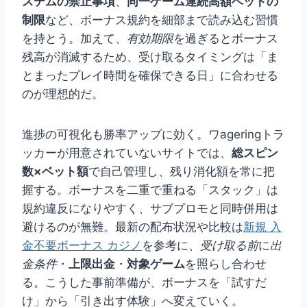
ステムの禁止事項
、
同一ゲーム連続高額ベットの
制限
など、ボーナス規約を細部まで読み込む習慣
を持とう。加えて、
有効期限
を過ぎるとボーナス
残高が消滅するため、受け取るタイミングは「ま
とまったプレイ時間を確保できる日」に合わせる
のが理想的だ。
進捗の可視化も勝率アップに効く。ワageringトラ
ッカーが用意されていないサイトでは、
総スピン
数×ベット額
で自己管理し、残り消化額を常に把
握する。ボーナスを二重で重ねる「スタック」は
規約違反になりやすく、サブプロモと同時併用は
避けるのが無難。最新の配布状況や比較は
新規 入
金不要ボーナス カジノ
を参考に、
受け取る前
に
出
金条件
・
上限出金
・
対象ゲーム
を照らし合わせ
る。こうした事前準備が、ボーナスを「試すだ
け」から「引き出す体験」へ変えていく。