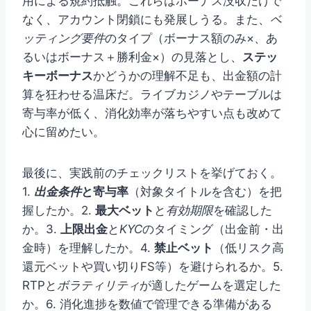
用による規約抵触。これらはボーナス没収だけで
なく、アカウント閉鎖にも発展しうる。また、
ベ
ッティング要件
のタイプ（ボーナス額のみ×、あ
るいはボーナス＋勝利金×）の見落とし、
ステッ
キーボーナス
かどうかの理解不足も、出金額の計
算を狂わせる温床だ。ライブカジノやテーブルは
寄与率が低く、消化効率が落ちやすい点も改めて
心に留めたい。
最後に、実践前のチェックリストを挙げておく。
1.
出金条件
と寄与率
（対象タイトルを含む）を把
握したか。2.
最大ベット
と
有効期限
を確認した
か。3.
上限出金
と
KYC
のタイミング（出金前・出
金時）を理解したか。4.
禁止ベット
（低リスク高
還元ベットや買い切りFS等）を避けられるか。5.
RTPと
ボラティリティ
が適したゲームを選定した
か。6. 消化進捗を数値で管理できる準備がある