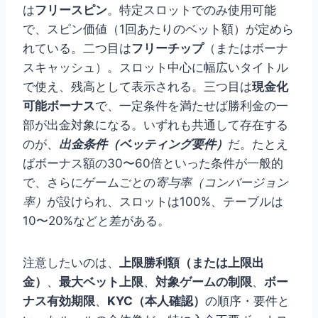
は
フリースピン
。特定スロットでのみ使用可能
で、スピン価値（1回あたりのベット額）が定めら
れている。二つ目は
フリーチップ
（またはボーナ
スキャッシュ）。スロット中心に幅広いタイトル
で使え、残高として表示される。三つ目は
現金化
可能ボーナス
で、一定条件を満たせば勝利金の一
部が出金対象になる。いずれも共通して存在する
のが、
出金条件（ベッティング要件）
だ。たとえ
ばボーナス額の30〜60倍といった条件が一般的
で、さらにゲームごとの
寄与率（コンバージョン
率）
が設けられ、スロットは100%、テーブルは
10〜20%などと差がある。
注意したいのは、
上限勝利額（または上限出
金）
、
最大ベット上限
、
対象ゲームの制限
、
ボー
ナス有効期限
、
KYC（本人確認）
の順序・要件と