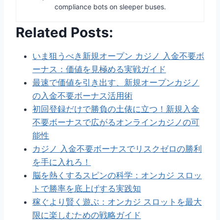
compliance bots on sleeper buses.
Related Posts:
いま狙うべき新規オープン カジノ 入金不要ボ
ーナス：価値を見極める実戦ガイド
最速で価値を引き出す、新規オープンカジノ
の入金不要ボーナス活用術
初回登録だけで勝負の土俵に立つ！新規入金
不要ボーナスで広がるオンラインカジノの可
能性
カジノ 入金不要ボーナスでリスクゼロの勝利
を手に入れろ！
脳を熱くするスピンの科学：オンカジ スロッ
トで勝率を底上げする実践知
稼ぐより賢く遊ぶ：オンカジ スロットを最大
限に楽しむための戦略ガイド