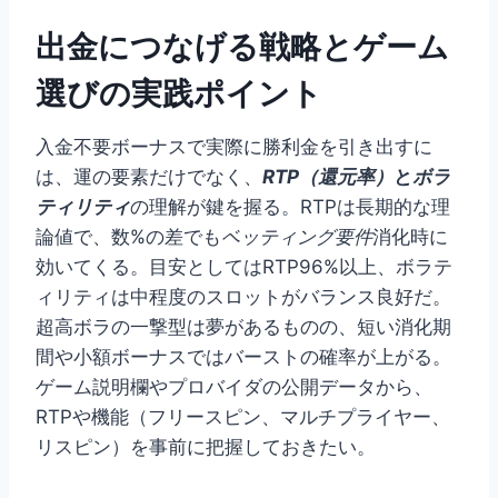
出金につなげる戦略とゲーム
選びの実践ポイント
入金不要ボーナスで実際に勝利金を引き出すに
は、運の要素だけでなく、
RTP（還元率）
と
ボラ
ティリティ
の理解が鍵を握る。RTPは長期的な理
論値で、数%の差でも
ベッティング要件
消化時に
効いてくる。目安としてはRTP96%以上、ボラテ
ィリティは中程度のスロットがバランス良好だ。
超高ボラの一撃型は夢があるものの、短い消化期
間や小額ボーナスではバーストの確率が上がる。
ゲーム説明欄やプロバイダの公開データから、
RTPや機能（フリースピン、マルチプライヤー、
リスピン）を事前に把握しておきたい。