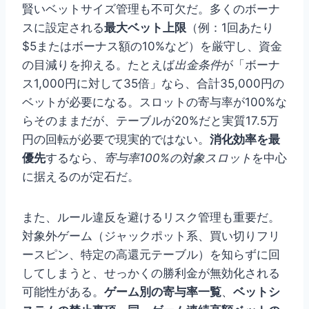
賢いベットサイズ管理も不可欠だ。多くのボーナ
スに設定される
最大ベット上限
（例：1回あたり
$5またはボーナス額の10%など）を厳守し、資金
の目減りを抑える。たとえば
出金条件
が「ボーナ
ス1,000円に対して35倍」なら、合計35,000円の
ベットが必要になる。スロットの寄与率が100%な
らそのままだが、テーブルが20%だと実質17.5万
円の回転が必要で現実的ではない。
消化効率を最
優先
するなら、
寄与率100%の対象スロット
を中心
に据えるのが定石だ。
また、ルール違反を避けるリスク管理も重要だ。
対象外ゲーム（ジャックポット系、買い切りフリ
ースピン、特定の高還元テーブル）を知らずに回
してしまうと、せっかくの勝利金が無効化される
可能性がある。
ゲーム別の寄与率一覧
、
ベットシ