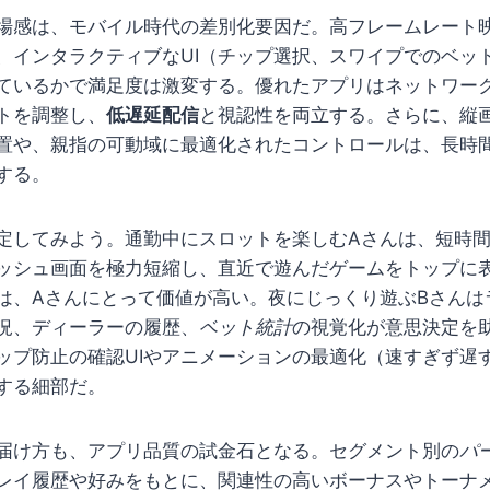
場感は、モバイル時代の差別化要因だ。高フレームレート
、インタラクティブなUI（チップ選択、スワイプでのベッ
ているかで満足度は激変する。優れたアプリはネットワー
トを調整し、
低遅延配信
と視認性を両立する。さらに、縦
置や、親指の可動域に最適化されたコントロールは、長時
する。
定してみよう。通勤中にスロットを楽しむAさんは、短時
ッシュ画面を極力短縮し、直近で遊んだゲームをトップに
は、Aさんにとって価値が高い。夜にじっくり遊ぶBさんは
況、ディーラーの履歴、
ベット統計
の視覚化が意思決定を
ップ防止の確認UIやアニメーションの最適化（速すぎず遅
する細部だ。
届け方も、アプリ品質の試金石となる。セグメント別の
パ
レイ履歴や好みをもとに、関連性の高いボーナスやトーナ