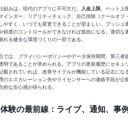
仕組みは、現代のアプリに不可欠だ。
入金上限
、ベット上
マインダー、リアリティチェック、自己排除（クールオフ
しやすく、いつでも変更できることが望ましい。プッシュ
や頻度のコントロールができなければ負担になる。適切な
握れる健全な環境づくりの一部である。
点では、
プライバシーポリシー
やデータ保持期間、第三者
透明であることが求められる。アプリの更新履歴にセキュ
記載されていれば、改善サイクルが機能している証左にな
理のエスカレーション先やライセンサーへの連絡手段が公
合的な安心感が得られる。
と体験の最前線：ライブ、通知、事
力