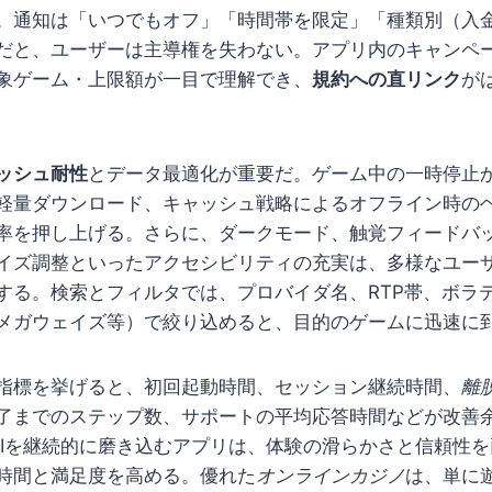
。通知は「いつでもオフ」「時間帯を限定」「種類別（入
だと、ユーザーは主導権を失わない。アプリ内のキャンペ
象ゲーム・上限額が一目で理解でき、
規約への直リンク
が
ッシュ耐性
とデータ最適化が重要だ。ゲーム中の一時停止
軽量ダウンロード、キャッシュ戦略によるオフライン時の
率を押し上げる。さらに、ダークモード、触覚フィードバ
イズ調整といったアクセシビリティの充実は、多様なユー
する。検索とフィルタでは、プロバイダ名、RTP帯、ボラ
メガウェイズ等）で絞り込めると、目的のゲームに迅速に
指標を挙げると、初回起動時間、セッション継続時間、
離
了までのステップ数、サポートの平均応答時間などが改善
PIを継続的に磨き込むアプリは、体験の滑らかさと信頼性
時間と満足度を高める。優れた
オンラインカジノ
は、単に