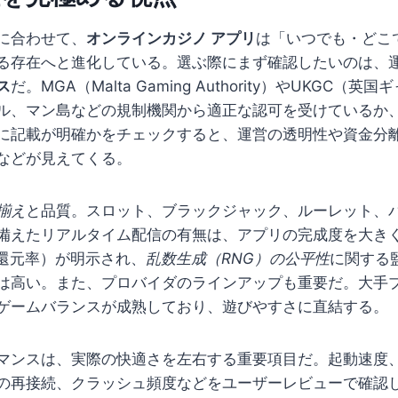
に合わせて、
オンラインカジノ アプリ
は「いつでも・どこ
る存在へと進化している。選ぶ際にまず確認したいのは、
ス
だ。MGA（Malta Gaming Authority）やUKGC（
ル、マン島などの規制機関から適正な認可を受けているか
に記載が明確かをチェックすると、運営の透明性や資金分
などが見えてくる。
揃え
と品質。スロット、ブラックジャック、ルーレット、
備えたリアルタイム配信の有無は、アプリの完成度を大き
ー還元率）が明示され、
乱数生成（RNG）の公平性
に関する
は高い。また、プロバイダのラインアップも重要だ。大手
ゲームバランスが成熟しており、遊びやすさに直結する。
マンスは、実際の快適さを左右する重要項目だ。起動速度
の再接続、クラッシュ頻度などをユーザーレビューで確認