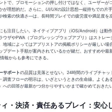
ントで、プロモーションの押し付けではなく、ユーザーが
かが理想的だ。さらに、
UI/UX
の設計思想—縦持ちでの片
や検索の快適さ—は、長時間プレイでの疲労度や満足度を
も注目したい。ネイティブアプリ（iOS/Android）は
ラウザやPWA（プログレッシブウェブアプリ）はストレー
。地域によってはアプリストアの掲載ポリシーが厳しい場
ップデート手順が案内されているかが鍵だ。おすすめや最
情報からも参考にできる。
ーサポート
の品質は見落とせない。24時間のライブチャッ
・調査フローの明示は、いざというときの生命線。よくある
）への回答が最新かつ分かりやすいかまで確かめておきた
ティ・決済・責任あるプレイ：安心