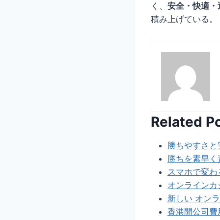
く、
安全・快適・
積み上げている。
Related P
勝ちやすさと
勝ちを素早く
スマホで変わ
オンラインカ
新しい オン
香港開公司費