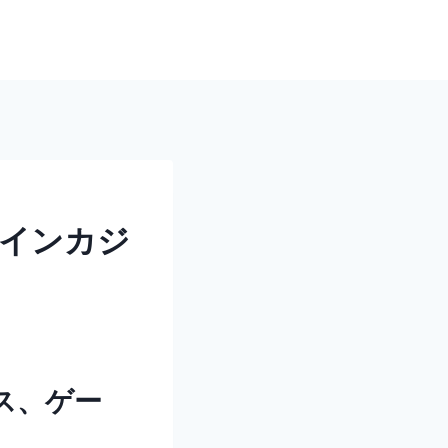
インカジ
ス、ゲー