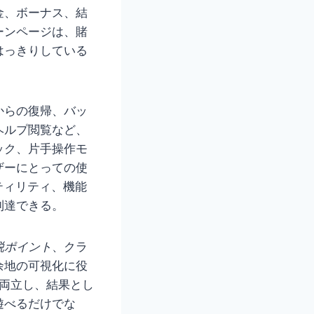
金、ボーナス、結
ーンページは、賭
はっきりしている
からの復帰、バッ
ヘルプ閲覧など、
ック、片手操作モ
ザーにとっての使
ティリティ、機能
到達できる。
脱ポイント
、クラ
余地の可視化に役
を両立し、結果とし
遊べるだけでな