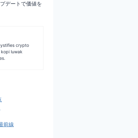
ップデートで価値を
ystifies crypto
s kopi luwak
es.
点
識
最前線