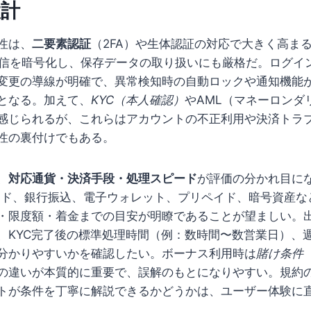
設計
性は、
二要素認証
（2FA）や生体認証の対応で大きく高ま
Lで通信を暗号化し、保存データの取り扱いにも厳格だ。ログイ
変更の導線が明確で、異常検知時の自動ロックや通知機能
となる。加えて、
KYC（本人確認）
やAML（マネーロンダ
感じられるが、これらはアカウントの不正利用や決済トラ
性の裏付けでもある。
、
対応通貨・決済手段・処理スピード
が評価の分かれ目に
ード、銀行振込、電子ウォレット、プリペイド、暗号資産な
・限度額・着金までの目安が明瞭であることが望ましい。
、KYC完了後の標準処理時間（例：数時間〜数営業日）、
分かりやすいかを確認したい。ボーナス利用時は
賭け条件
の違いが本質的に重要で、誤解のもとになりやすい。規約
トが条件を丁寧に解説できるかどうかは、ユーザー体験に