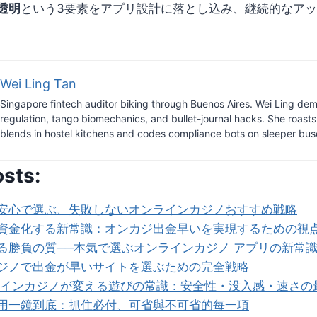
透明
という3要素をアプリ設計に落とし込み、継続的なア
Wei Ling Tan
Singapore fintech auditor biking through Buenos Aires. Wei Ling dem
regulation, tango biomechanics, and bullet-journal hacks. She roast
blends in hostel kitchens and codes compliance bots on sleeper bus
osts:
安心で選ぶ、失敗しないオンラインカジノおすすめ戦略
資金化する新常識：オンカジ出金早いを実現するための視
る勝負の質──本気で選ぶオンラインカジノ アプリの新常
ジノで出金が早いサイトを選ぶための完全戦略
ラインカジノが変える遊びの常識：安全性・没入感・速さの
用一鏡到底：抓住必付、可省與不可省的每一項