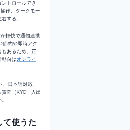
コントロールでき
手操作、ダークモー
左右する。
動作が軽快で通知連携
ジ節約や即時アク
合もあるため、正
新動向は
オンライ
ト、日本語対応、
質問（KYC、入出
い。
して使うた