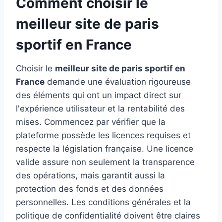
Comment choisir le
meilleur site de paris
sportif en France
Choisir le
meilleur site de paris sportif en
France
demande une évaluation rigoureuse
des éléments qui ont un impact direct sur
l'expérience utilisateur et la rentabilité des
mises. Commencez par vérifier que la
plateforme possède les licences requises et
respecte la législation française. Une licence
valide assure non seulement la transparence
des opérations, mais garantit aussi la
protection des fonds et des données
personnelles. Les conditions générales et la
politique de confidentialité doivent être claires