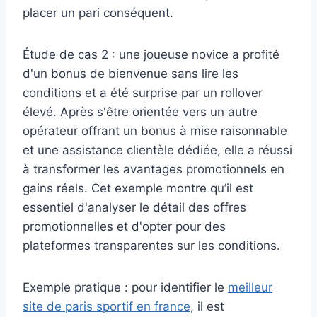
placer un pari conséquent.
Étude de cas 2 : une joueuse novice a profité
d'un bonus de bienvenue sans lire les
conditions et a été surprise par un rollover
élevé. Après s'être orientée vers un autre
opérateur offrant un bonus à mise raisonnable
et une assistance clientèle dédiée, elle a réussi
à transformer les avantages promotionnels en
gains réels. Cet exemple montre qu’il est
essentiel d'analyser le détail des offres
promotionnelles et d'opter pour des
plateformes transparentes sur les conditions.
Exemple pratique : pour identifier le
meilleur
site de paris sportif en france
, il est