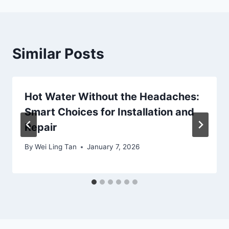
Similar Posts
Hot Water Without the Headaches:
Smart Choices for Installation and
Repair
By
Wei Ling Tan
January 7, 2026