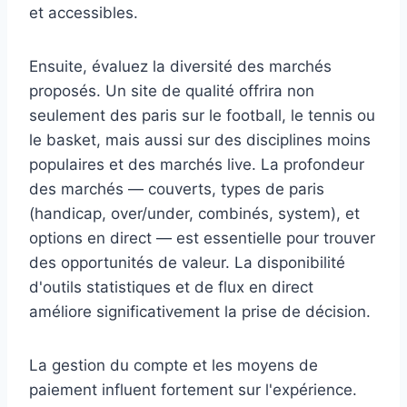
et accessibles.
Ensuite, évaluez la diversité des marchés
proposés. Un site de qualité offrira non
seulement des paris sur le football, le tennis ou
le basket, mais aussi sur des disciplines moins
populaires et des marchés live. La profondeur
des marchés — couverts, types de paris
(handicap, over/under, combinés, system), et
options en direct — est essentielle pour trouver
des opportunités de valeur. La disponibilité
d'outils statistiques et de flux en direct
améliore significativement la prise de décision.
La gestion du compte et les moyens de
paiement influent fortement sur l'expérience.