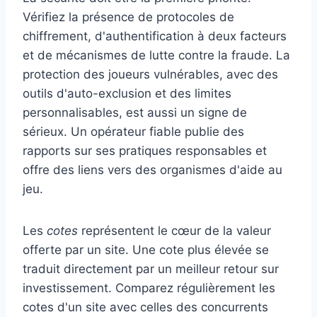
Vérifiez la présence de protocoles de
chiffrement, d'authentification à deux facteurs
et de mécanismes de lutte contre la fraude. La
protection des joueurs vulnérables, avec des
outils d'auto-exclusion et des limites
personnalisables, est aussi un signe de
sérieux. Un opérateur fiable publie des
rapports sur ses pratiques responsables et
offre des liens vers des organismes d'aide au
jeu.
Les
cotes
représentent le cœur de la valeur
offerte par un site. Une cote plus élevée se
traduit directement par un meilleur retour sur
investissement. Comparez régulièrement les
cotes d'un site avec celles des concurrents