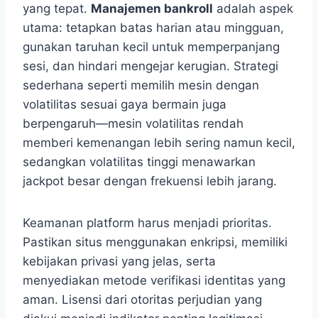
yang tepat.
Manajemen bankroll
adalah aspek
utama: tetapkan batas harian atau mingguan,
gunakan taruhan kecil untuk memperpanjang
sesi, dan hindari mengejar kerugian. Strategi
sederhana seperti memilih mesin dengan
volatilitas sesuai gaya bermain juga
berpengaruh—mesin volatilitas rendah
memberi kemenangan lebih sering namun kecil,
sedangkan volatilitas tinggi menawarkan
jackpot besar dengan frekuensi lebih jarang.
Keamanan platform harus menjadi prioritas.
Pastikan situs menggunakan enkripsi, memiliki
kebijakan privasi yang jelas, serta
menyediakan metode verifikasi identitas yang
aman. Lisensi dari otoritas perjudian yang