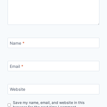
Name
*
Email
*
Website
Save my name, email, and website in this