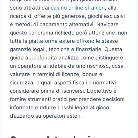
sono attratti dai
casino online stranieri
, alla
ricerca di offerte più generose, giochi esclusivi
e metodi di pagamento alternativi. Navigare
questo panorama richiede però attenzione: non
tutte le piattaforme estere offrono le stesse
garanzie legali, tecniche e finanziarie. Questa
guida approfondita analizza come distinguere
un operatore affidabile da uno rischioso, cosa
valutare in termini di licenze, bonus e
sicurezza, e quali aspetti fiscali e normativi
considerare prima di iscriversi. L’obiettivo è
fornire strumenti pratici per prendere decisioni
informate e ridurre i rischi legati al gioco
d’azzardo su operatori esteri.