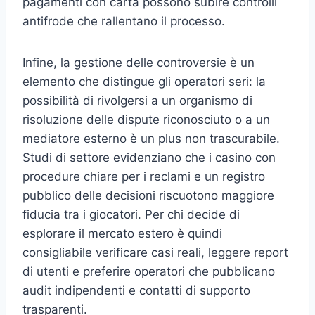
pagamenti con carta possono subire controlli
antifrode che rallentano il processo.
Infine, la gestione delle controversie è un
elemento che distingue gli operatori seri: la
possibilità di rivolgersi a un organismo di
risoluzione delle dispute riconosciuto o a un
mediatore esterno è un plus non trascurabile.
Studi di settore evidenziano che i casino con
procedure chiare per i reclami e un registro
pubblico delle decisioni riscuotono maggiore
fiducia tra i giocatori. Per chi decide di
esplorare il mercato estero è quindi
consigliabile verificare casi reali, leggere report
di utenti e preferire operatori che pubblicano
audit indipendenti e contatti di supporto
trasparenti.