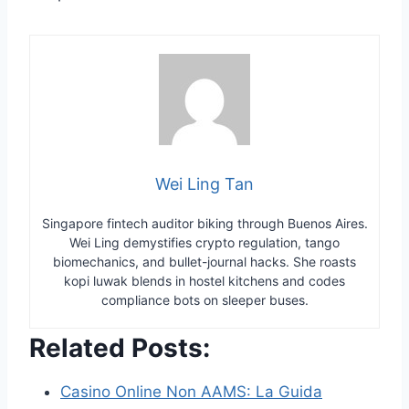
Wei Ling Tan
Singapore fintech auditor biking through Buenos Aires.
Wei Ling demystifies crypto regulation, tango
biomechanics, and bullet-journal hacks. She roasts
kopi luwak blends in hostel kitchens and codes
compliance bots on sleeper buses.
Related Posts:
Casino Online Non AAMS: La Guida