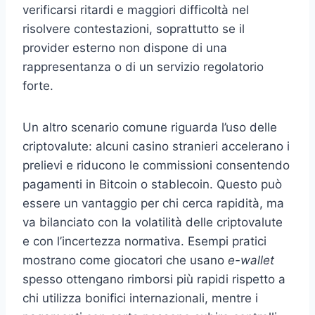
verificarsi ritardi e maggiori difficoltà nel
risolvere contestazioni, soprattutto se il
provider esterno non dispone di una
rappresentanza o di un servizio regolatorio
forte.
Un altro scenario comune riguarda l’uso delle
criptovalute: alcuni casino stranieri accelerano i
prelievi e riducono le commissioni consentendo
pagamenti in Bitcoin o stablecoin. Questo può
essere un vantaggio per chi cerca rapidità, ma
va bilanciato con la volatilità delle criptovalute
e con l’incertezza normativa. Esempi pratici
mostrano come giocatori che usano
e-wallet
spesso ottengano rimborsi più rapidi rispetto a
chi utilizza bonifici internazionali, mentre i