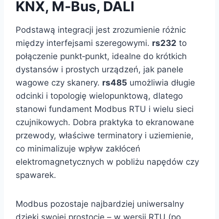
KNX, M‑Bus, DALI
Podstawą integracji jest zrozumienie różnic
między interfejsami szeregowymi.
rs232
to
połączenie punkt‑punkt, idealne do krótkich
dystansów i prostych urządzeń, jak panele
wagowe czy skanery.
rs485
umożliwia długie
odcinki i topologię wielopunktową, dlatego
stanowi fundament Modbus RTU i wielu sieci
czujnikowych. Dobra praktyka to ekranowane
przewody, właściwe terminatory i uziemienie,
co minimalizuje wpływ zakłóceń
elektromagnetycznych w pobliżu napędów czy
spawarek.
Modbus pozostaje najbardziej uniwersalny
dzięki swojej prostocie – w wersji RTU (po