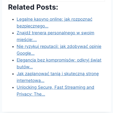
Related Posts:
Legalne kasyno online: jak rozpoznać
bezpiecznego…
Znajdź trenera personalnego w swoim
mieście:…
Nie ryzykuj reputacji: jak zdobywać opinie
Google…
Elegancja bez kompromisów: odkryj świat
butów…
Jak zaplanować tanią i skuteczną stronę
internetową…
Unlocking Secure, Fast Streaming and
Privacy: The…