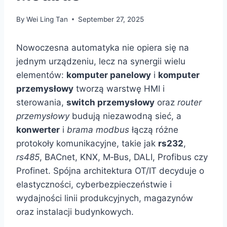
By
Wei Ling Tan
September 27, 2025
Nowoczesna automatyka nie opiera się na
jednym urządzeniu, lecz na synergii wielu
elementów:
komputer panelowy
i
komputer
przemysłowy
tworzą warstwę HMI i
sterowania,
switch przemysłowy
oraz
router
przemysłowy
budują niezawodną sieć, a
konwerter
i
brama modbus
łączą różne
protokoły komunikacyjne, takie jak
rs232
,
rs485
, BACnet, KNX, M‑Bus, DALI, Profibus czy
Profinet. Spójna architektura OT/IT decyduje o
elastyczności, cyberbezpieczeństwie i
wydajności linii produkcyjnych, magazynów
oraz instalacji budynkowych.