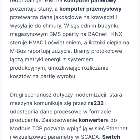
redundancję. HMI na
komputer panelowy
prezentuje stany, a
komputer przemysłowy
przetwarza dane jakościowe na krawędzi i
wysyła je do chmury. W sąsiednim budynku
magazynowym BMS oparty na BACnet i KNX
steruje HVAC i oświetleniem, a liczniki ciepła na
M‑Bus raportują zużycie. Bramy protokołowe
łączą metryki energii z systemem
produkcyjnym, umożliwiając rozliczanie
kosztów na partię wyrobu.
Drugi scenariusz dotyczy modernizacji: stara
maszyna komunikuje się przez
rs232
i
udostępnia dane procesowe w formacie
producenta. Zastosowanie
konwerter
a do
Modbus TCP pozwala wpiąć ją w sieć Ethernet
i wizualizować parametry w SCADA.
Switch