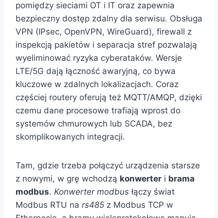
pomiędzy sieciami OT i IT oraz zapewnia
bezpieczny dostęp zdalny dla serwisu. Obsługa
VPN (IPsec, OpenVPN, WireGuard), firewall z
inspekcją pakietów i separacja stref pozwalają
wyeliminować ryzyka cyberataków. Wersje
LTE/5G dają łączność awaryjną, co bywa
kluczowe w zdalnych lokalizacjach. Coraz
częściej routery oferują też MQTT/AMQP, dzięki
czemu dane procesowe trafiają wprost do
systemów chmurowych lub SCADA, bez
skomplikowanych integracji.
Tam, gdzie trzeba połączyć urządzenia starsze
z nowymi, w grę wchodzą
konwerter
i
brama
modbus
.
Konwerter modbus
łączy świat
Modbus RTU na
rs485
z Modbus TCP w
Ethernecie, a bramy wieloprotokołowe mapują