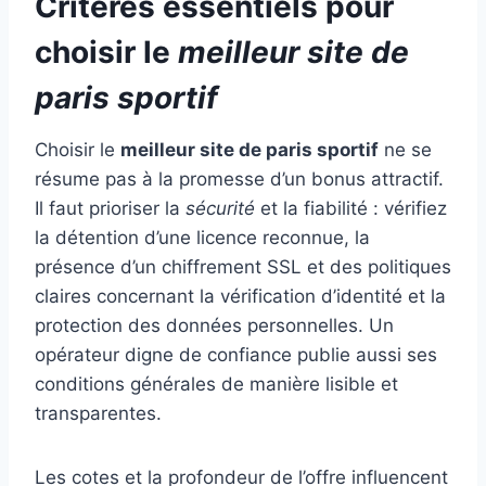
Critères essentiels pour
choisir le
meilleur site de
paris sportif
Choisir le
meilleur site de paris sportif
ne se
résume pas à la promesse d’un bonus attractif.
Il faut prioriser la
sécurité
et la fiabilité : vérifiez
la détention d’une licence reconnue, la
présence d’un chiffrement SSL et des politiques
claires concernant la vérification d’identité et la
protection des données personnelles. Un
opérateur digne de confiance publie aussi ses
conditions générales de manière lisible et
transparentes.
Les cotes et la profondeur de l’offre influencent