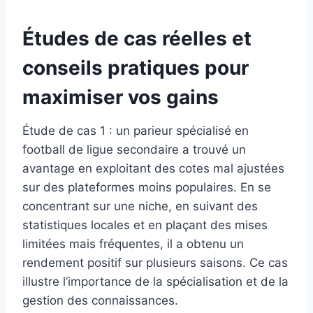
Études de cas réelles et
conseils pratiques pour
maximiser vos gains
Étude de cas 1 : un parieur spécialisé en
football de ligue secondaire a trouvé un
avantage en exploitant des cotes mal ajustées
sur des plateformes moins populaires. En se
concentrant sur une niche, en suivant des
statistiques locales et en plaçant des mises
limitées mais fréquentes, il a obtenu un
rendement positif sur plusieurs saisons. Ce cas
illustre l’importance de la spécialisation et de la
gestion des connaissances.