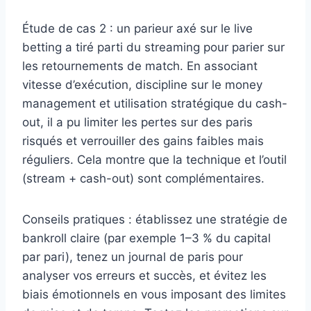
Étude de cas 2 : un parieur axé sur le live
betting a tiré parti du streaming pour parier sur
les retournements de match. En associant
vitesse d’exécution, discipline sur le money
management et utilisation stratégique du cash-
out, il a pu limiter les pertes sur des paris
risqués et verrouiller des gains faibles mais
réguliers. Cela montre que la technique et l’outil
(stream + cash-out) sont complémentaires.
Conseils pratiques : établissez une stratégie de
bankroll claire (par exemple 1–3 % du capital
par pari), tenez un journal de paris pour
analyser vos erreurs et succès, et évitez les
biais émotionnels en vous imposant des limites