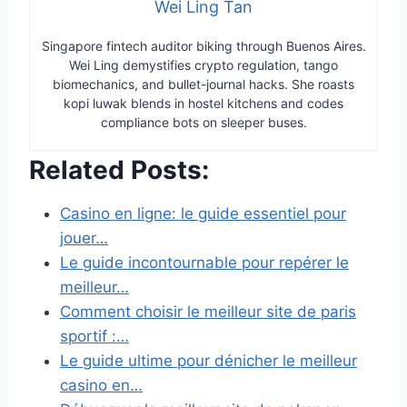
Wei Ling Tan
Singapore fintech auditor biking through Buenos Aires.
Wei Ling demystifies crypto regulation, tango
biomechanics, and bullet-journal hacks. She roasts
kopi luwak blends in hostel kitchens and codes
compliance bots on sleeper buses.
Related Posts:
Casino en ligne: le guide essentiel pour
jouer…
Le guide incontournable pour repérer le
meilleur…
Comment choisir le meilleur site de paris
sportif :…
Le guide ultime pour dénicher le meilleur
casino en…