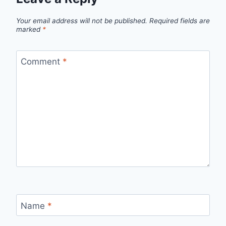
Your email address will not be published.
Required fields are
marked
*
Comment
*
Name
*