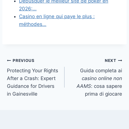
Débusquer le meilleur site de poker en
2026:…
Casino en ligne qui paye le plus :
méthodes…
Post
PREVIOUS
NEXT
Protecting Your Rights
Guida completa ai
navigation
After a Crash: Expert
casino online non
Guidance for Drivers
AAMS
: cosa sapere
in Gainesville
prima di giocare