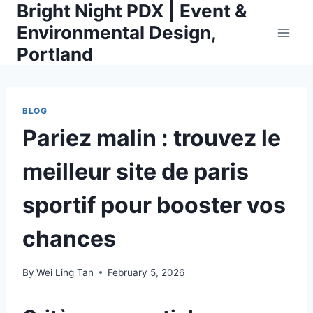
Bright Night PDX | Event &
Skip
to
Environmental Design,
content
Portland
BLOG
Pariez malin : trouvez le
meilleur site de paris
sportif
pour booster vos
chances
By
Wei Ling Tan
February 5, 2026