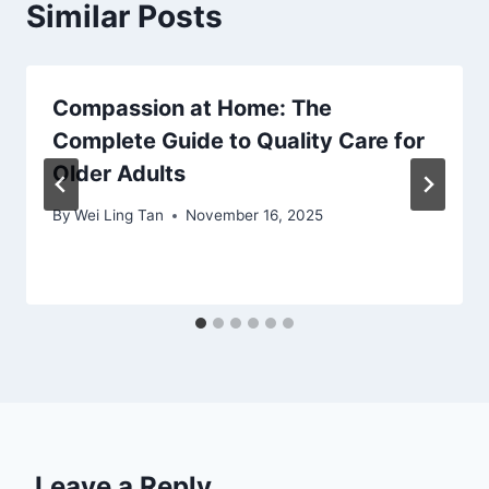
Similar Posts
Compassion at Home: The
Complete Guide to Quality Care for
Older Adults
By
Wei Ling Tan
November 16, 2025
Leave a Reply