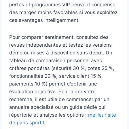
pertes et programmes VIP peuvent compenser
des marges moins favorables si vous exploitez
ces avantages intelligemment.
Pour comparer sereinement, consultez des
revues indépendantes et testez les versions
démo ou mises à disposition sans dépôt. Un
tableau de comparaison personnel avec
critères pondérés (sécurité 30 %, cotes 25 %,
fonctionnalités 20 %, service client 15 %,
paiements 10 %) permet d’obtenir une
évaluation objective. Pour aider votre
recherche, il est utile de commencer par un
annuaire spécialisé ou un guide dédié qui
répertorie et analyse les options :
meilleur site
de paris sportif
.