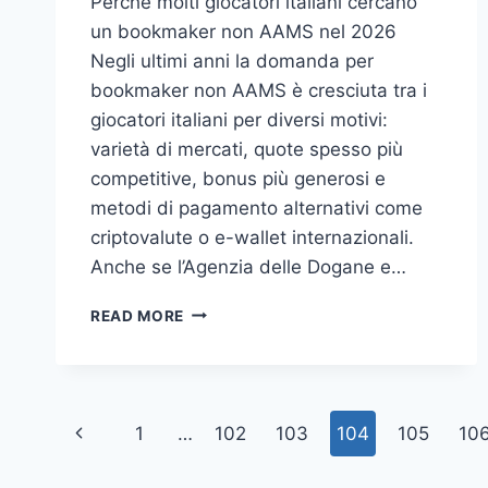
Perché molti giocatori italiani cercano
un bookmaker non AAMS nel 2026
Negli ultimi anni la domanda per
bookmaker non AAMS è cresciuta tra i
giocatori italiani per diversi motivi:
varietà di mercati, quote spesso più
competitive, bonus più generosi e
metodi di pagamento alternativi come
criptovalute o e-wallet internazionali.
Anche se l’Agenzia delle Dogane e…
BOOKMAKER
READ MORE
NON
AAMS
2026:
COSA
Page
CAMBIA
Previous
1
…
102
103
104
105
10
E
navigation
COME
Page