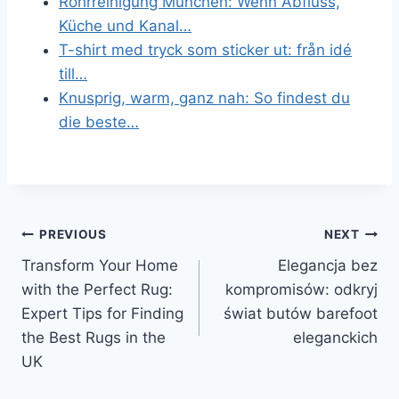
Rohrreinigung München: Wenn Abfluss,
Küche und Kanal…
T-shirt med tryck som sticker ut: från idé
till…
Knusprig, warm, ganz nah: So findest du
die beste…
Post
PREVIOUS
NEXT
Transform Your Home
Elegancja bez
navigation
with the Perfect Rug:
kompromisów: odkryj
Expert Tips for Finding
świat butów barefoot
the Best Rugs in the
eleganckich
UK