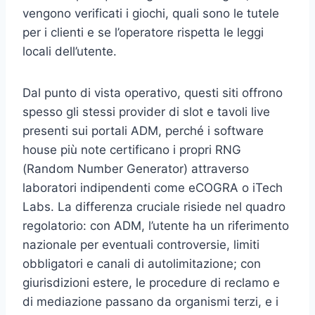
vengono verificati i giochi, quali sono le tutele
per i clienti e se l’operatore rispetta le leggi
locali dell’utente.
Dal punto di vista operativo, questi siti offrono
spesso gli stessi provider di slot e tavoli live
presenti sui portali ADM, perché i software
house più note certificano i propri RNG
(Random Number Generator) attraverso
laboratori indipendenti come eCOGRA o iTech
Labs. La differenza cruciale risiede nel quadro
regolatorio: con ADM, l’utente ha un riferimento
nazionale per eventuali controversie, limiti
obbligatori e canali di autolimitazione; con
giurisdizioni estere, le procedure di reclamo e
di mediazione passano da organismi terzi, e i