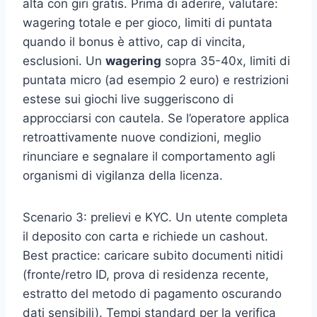
alta con giri gratis. Prima di aderire, valutare:
wagering totale e per gioco, limiti di puntata
quando il bonus è attivo, cap di vincita,
esclusioni. Un
wagering
sopra 35-40x, limiti di
puntata micro (ad esempio 2 euro) e restrizioni
estese sui giochi live suggeriscono di
approcciarsi con cautela. Se l’operatore applica
retroattivamente nuove condizioni, meglio
rinunciare e segnalare il comportamento agli
organismi di vigilanza della licenza.
Scenario 3: prelievi e KYC. Un utente completa
il deposito con carta e richiede un cashout.
Best practice: caricare subito documenti nitidi
(fronte/retro ID, prova di residenza recente,
estratto del metodo di pagamento oscurando
dati sensibili). Tempi standard per la verifica