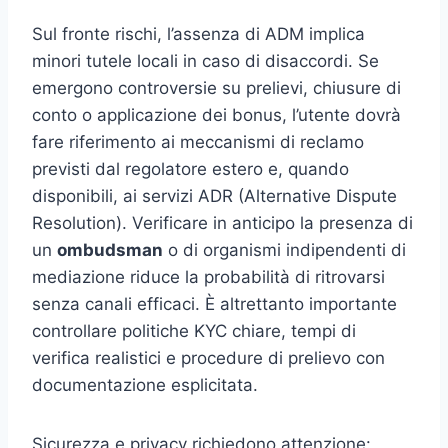
Sul fronte rischi, l’assenza di ADM implica
minori tutele locali in caso di disaccordi. Se
emergono controversie su prelievi, chiusure di
conto o applicazione dei bonus, l’utente dovrà
fare riferimento ai meccanismi di reclamo
previsti dal regolatore estero e, quando
disponibili, ai servizi ADR (Alternative Dispute
Resolution). Verificare in anticipo la presenza di
un
ombudsman
o di organismi indipendenti di
mediazione riduce la probabilità di ritrovarsi
senza canali efficaci. È altrettanto importante
controllare politiche KYC chiare, tempi di
verifica realistici e procedure di prelievo con
documentazione esplicitata.
Sicurezza e privacy richiedono attenzione: