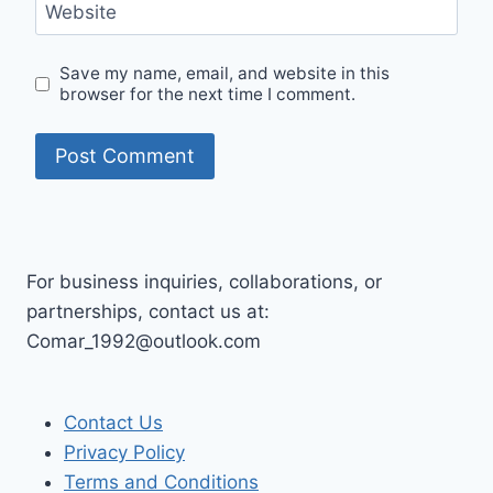
Website
Save my name, email, and website in this
browser for the next time I comment.
For business inquiries, collaborations, or
partnerships, contact us at:
Comar_1992@outlook.com
Contact Us
Privacy Policy
Terms and Conditions