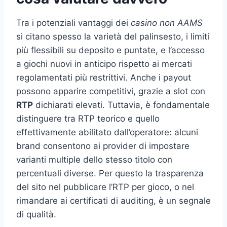
Tra i potenziali vantaggi dei
casino non AAMS
si citano spesso la varietà del palinsesto, i limiti
più flessibili su deposito e puntate, e l’accesso
a giochi nuovi in anticipo rispetto ai mercati
regolamentati più restrittivi. Anche i payout
possono apparire competitivi, grazie a slot con
RTP
dichiarati elevati. Tuttavia, è fondamentale
distinguere tra RTP teorico e quello
effettivamente abilitato dall’operatore: alcuni
brand consentono ai provider di impostare
varianti multiple dello stesso titolo con
percentuali diverse. Per questo la trasparenza
del sito nel pubblicare l’RTP per gioco, o nel
rimandare ai certificati di auditing, è un segnale
di qualità.