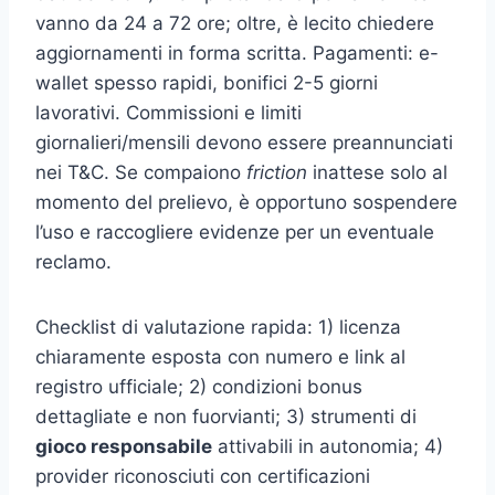
vanno da 24 a 72 ore; oltre, è lecito chiedere
aggiornamenti in forma scritta. Pagamenti: e-
wallet spesso rapidi, bonifici 2-5 giorni
lavorativi. Commissioni e limiti
giornalieri/mensili devono essere preannunciati
nei T&C. Se compaiono
friction
inattese solo al
momento del prelievo, è opportuno sospendere
l’uso e raccogliere evidenze per un eventuale
reclamo.
Checklist di valutazione rapida: 1) licenza
chiaramente esposta con numero e link al
registro ufficiale; 2) condizioni bonus
dettagliate e non fuorvianti; 3) strumenti di
gioco responsabile
attivabili in autonomia; 4)
provider riconosciuti con certificazioni