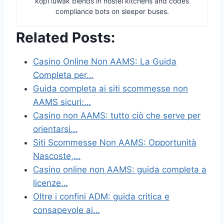
kopi luwak blends in hostel kitchens and codes
compliance bots on sleeper buses.
Related Posts:
Casino Online Non AAMS: La Guida
Completa per…
Guida completa ai siti scommesse non
AAMS sicuri:…
Casino non AAMS: tutto ciò che serve per
orientarsi…
Siti Scommesse Non AAMS: Opportunità
Nascoste,…
Casino online non AAMS: guida completa a
licenze…
Oltre i confini ADM: guida critica e
consapevole ai…