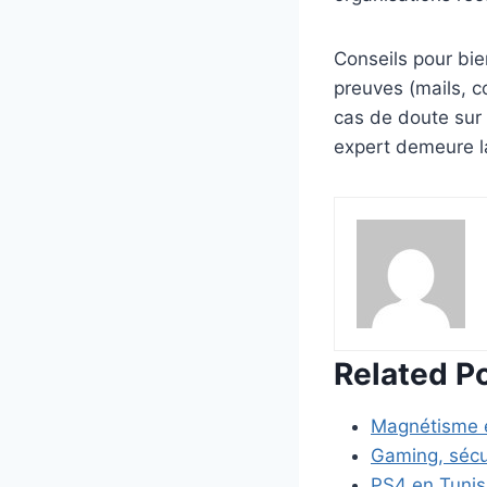
Conseils pour bie
preuves (mails, c
cas de doute sur 
expert demeure l
Related P
Magnétisme e
Gaming, sécur
PS4 en Tunisi