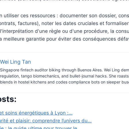
n utiliser ces ressources : documenter son dossier, cons
ontrats, factures), noter les dates cruciales et formalise
l'interprétation d'une règle ou d'une procédure, la consu
a meilleure garantie pour éviter des conséquences défa
Wei Ling Tan
Singapore fintech auditor biking through Buenos Aires. Wei Ling dem
regulation, tango biomechanics, and bullet-journal hacks. She roast
blends in hostel kitchens and codes compliance bots on sleeper bus
osts:
t soins énergétiques à Lyon :…
ité et plaisir: comprendre l’univers du…
e : le guide ultime pour trouver le…