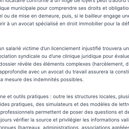
un locataire confronté à un litige de loyers peut d’abord
que municipale pour comprendre ses droits et obligatio
l ou de mise en demeure, puis, si le bailleur engage u
urir à un avocat spécialisé en droit immobilier pour la d
n salarié victime d’un licenciement injustifié trouvera u
ciation syndicale ou d’une clinique juridique pour évalue
e dossier révèle des éléments complexes (harcèlement, di
approfondie avec un avocat du travail assurera la consti
 la mesure des indemnités possibles.
e et outils pratiques : outre les structures locales, plu
des pratiques, des simulateurs et des modèles de lettr
rofessionnels permettent de poser des questions et de 
ours vérifier la source et privilégier les informations va
onnues (barreaux, administrations, associations agréées