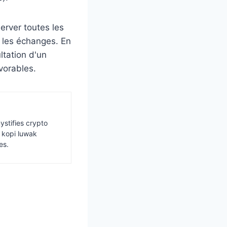
erver toutes les
r les échanges. En
ltation d'un
vorables.
ystifies crypto
s kopi luwak
es.