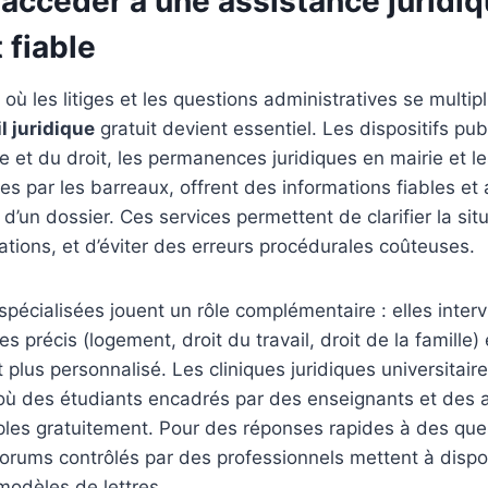
ccéder à une assistance juridi
 fiable
ù les litiges et les questions administratives se multipl
l juridique
gratuit devient essentiel. Les dispositifs pu
e et du droit, les permanences juridiques en mairie et l
es par les barreaux, offrent des informations fiables e
’un dossier. Ces services permettent de clarifier la situa
gations, et d’éviter des erreurs procédurales coûteuses.
spécialisées jouent un rôle complémentaire : elles inter
 précis (logement, droit du travail, droit de la famille)
us personnalisé. Les cliniques juridiques universitaire
où des étudiants encadrés par des enseignants et des a
ples gratuitement. Pour des réponses rapides à des que
 forums contrôlés par des professionnels mettent à dispo
modèles de lettres.