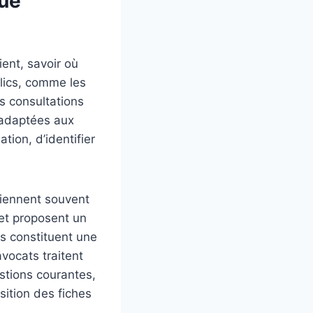
que
ient, savoir où
blics, comme les
es consultations
t adaptées aux
tion, d’identifier
viennent souvent
 et proposent un
s constituent une
vocats traitent
stions courantes,
sition des fiches