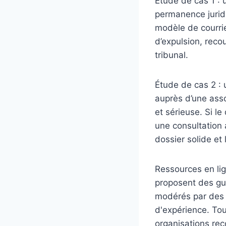
Étude de cas 1 : 
permanence juridi
modèle de courrie
d’expulsion, reco
tribunal.
Étude de cas 2 : u
auprès d’une asso
et sérieuse. Si l
une consultation 
dossier solide et
Ressources en lign
proposent des gui
modérés par des p
d'expérience. Touj
organisations rec