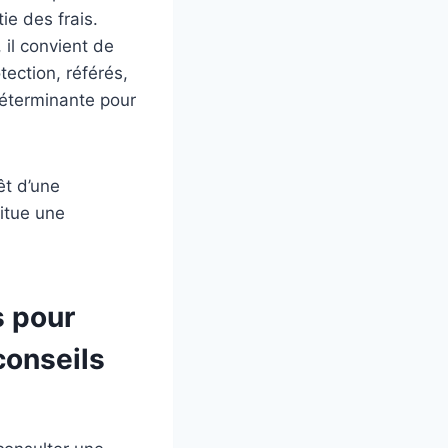
ie des frais.
 il convient de
tection, référés,
déterminante pour
êt d’une
titue une
s pour
conseils