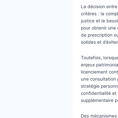
La décision entre
critères : la comp
justice et le beso
pour obtenir une o
de prescription 
solides et d’évit
Toutefois, lorsqu
enjeux patrimonia
licenciement conte
une consultation
stratégie personna
confidentialité et
supplémentaire po
Des mécanismes exi