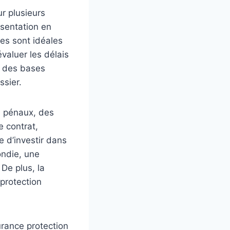
r plusieurs
résentation en
tes sont idéales
évaluer les délais
r des bases
ssier.
es pénaux, des
 contrat,
e d’investir dans
ondie, une
 De plus, la
 protection
surance protection