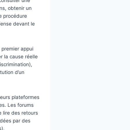
 consulter une
ns, obtenir un
ne procédure
éfense devant le
n premier appui
r la cause réelle
scrimination),
tution d’un
sieurs plateformes
es. Les forums
lire des retours
lidées par des
).