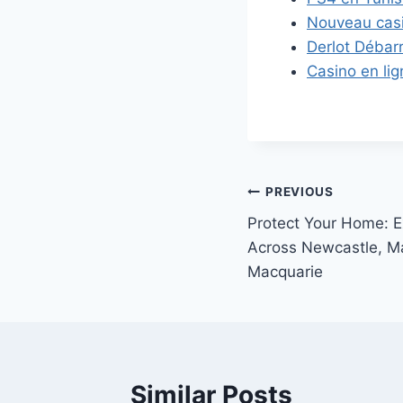
Nouveau casin
Derlot Débar
Casino en li
Post
PREVIOUS
Protect Your Home: E
navigation
Across Newcastle, M
Macquarie
Similar Posts