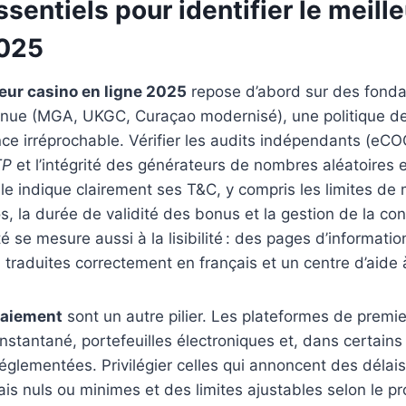
ssentiels pour identifier le meill
2025
eur casino en ligne 2025
repose d’abord sur des fondat
nue (MGA, UKGC, Curaçao modernisé), une politique d
ce irréprochable. Vérifier les audits indépendants (eC
TP
et l’intégrité des générateurs de nombres aléatoires 
le indique clairement ses T&C, y compris les limites de m
, la durée de validité des bonus et la gestion de la conf
té se mesure aussi à la lisibilité : des pages d’informatio
traduites correctement en français et un centre d’aide à
paiement
sont un autre pilier. Les plateformes de premie
instantané, portefeuilles électroniques et, dans certains
glementées. Privilégier celles qui annoncent des délais 
ais nuls ou minimes et des limites ajustables selon le pr