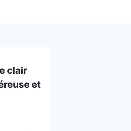
e clair
éreuse et