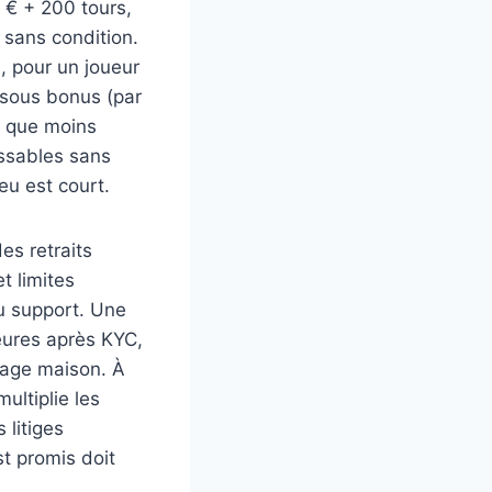
 € + 200 tours,
 sans condition.
, pour un joueur
x sous bonus (par
en que moins
issables sans
jeu est court.
es retraits
et limites
du support. Une
eures après KYC,
tage maison. À
ultiplie les
 litiges
st promis doit