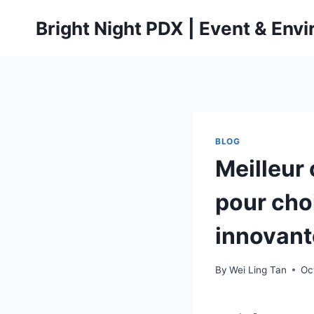
Skip
Bright Night PDX | Event & Env
to
content
BLOG
Meilleur 
pour cho
innovant
By
Wei Ling Tan
Oc