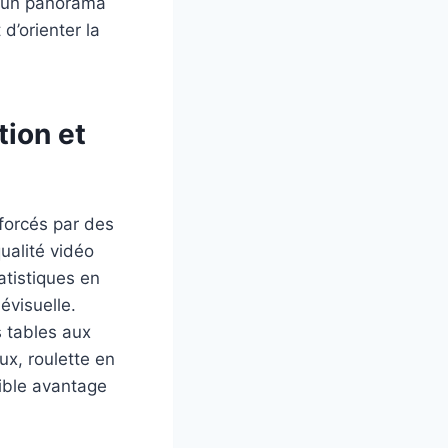
r un panorama
d’orienter la
tion et
forcés par des
ualité vidéo
atistiques en
évisuelle.
s tables aux
ux, roulette en
aible avantage