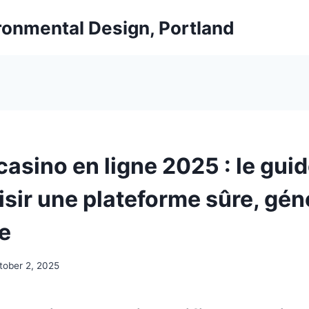
ironmental Design, Portland
casino en ligne 2025 : le guid
isir une plateforme sûre, gén
e
tober 2, 2025