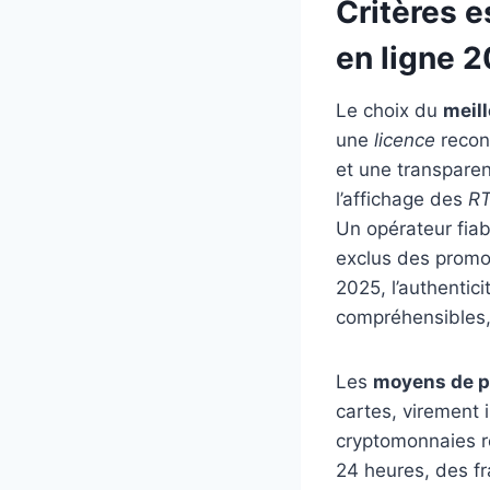
Critères e
en ligne 
Le choix du
meill
une
licence
recon
et une transparen
l’affichage des
R
Un opérateur fiab
exclus des promos
2025, l’authentici
compréhensibles, 
Les
moyens de 
cartes, virement 
cryptomonnaies ré
24 heures, des fr