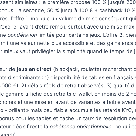
ssent similaires : la première propose 100 % jusqu’à 200
bonus ; la seconde, 50 % jusqu’à 100 € + cashback 10 %
rès, l’offre 1 implique un volume de mise conséquent qui
 d’expirer avant d’être rempli, surtout avec une mise ma
une
pondération
limitée pour certains jeux. L’offre 2, bi
urnit une valeur nette plus accessible et des gains enca
t : mieux vaut privilégier la simplicité quand le temps de 
teur de
jeux en direct
(blackjack, roulette) recherchant d
nts discriminants : 1) disponibilité de tables en français 
 000 €), 2) délais réels de retrait observés, 3) qualité 
de gamme affiche des retraits e-wallet en moins de 2 h
phones et une mise en avant de variantes à faible avan
no « brillant » mais peu fiable accumule les retards KYC, m
 bonus pour les tables et cache un taux de résolution des
teur décisif reste la
cohérence opérationnelle
: ce qui e
specté.