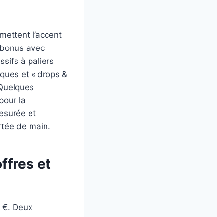
ettent l’accent
e bonus avec
sifs à paliers
iques et « drops &
 Quelques
pour la
esurée et
ortée de main.
ffres et
0 €. Deux