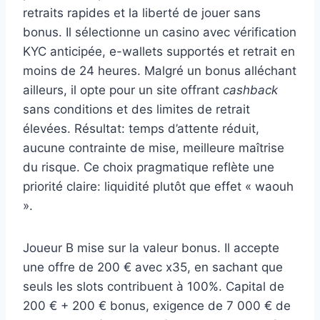
retraits rapides et la liberté de jouer sans
bonus. Il sélectionne un casino avec vérification
KYC anticipée, e-wallets supportés et retrait en
moins de 24 heures. Malgré un bonus alléchant
ailleurs, il opte pour un site offrant
cashback
sans conditions et des limites de retrait
élevées. Résultat: temps d’attente réduit,
aucune contrainte de mise, meilleure maîtrise
du risque. Ce choix pragmatique reflète une
priorité claire: liquidité plutôt que effet « waouh
».
Joueur B mise sur la valeur bonus. Il accepte
une offre de 200 € avec x35, en sachant que
seuls les slots contribuent à 100%. Capital de
200 € + 200 € bonus, exigence de 7 000 € de