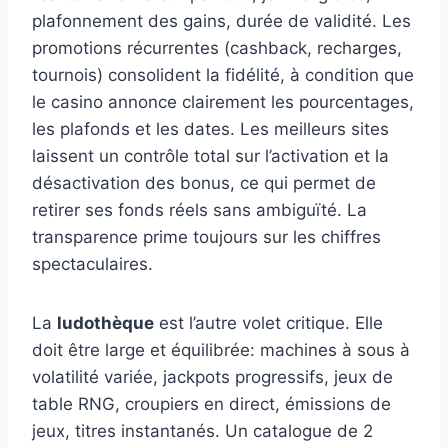
plafonnement des gains, durée de validité. Les
promotions récurrentes (cashback, recharges,
tournois) consolident la fidélité, à condition que
le casino annonce clairement les pourcentages,
les plafonds et les dates. Les meilleurs sites
laissent un contrôle total sur l’activation et la
désactivation des bonus, ce qui permet de
retirer ses fonds réels sans ambiguïté. La
transparence prime toujours sur les chiffres
spectaculaires.
La
ludothèque
est l’autre volet critique. Elle
doit être large et équilibrée: machines à sous à
volatilité variée, jackpots progressifs, jeux de
table RNG, croupiers en direct, émissions de
jeux, titres instantanés. Un catalogue de 2