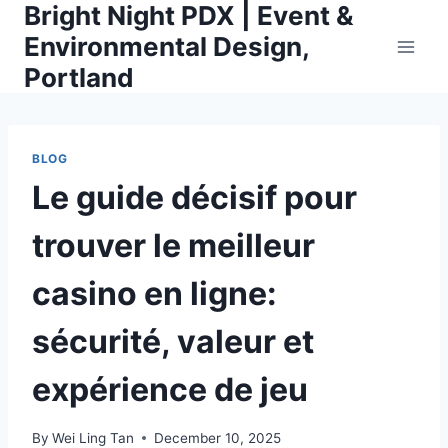
Bright Night PDX | Event &
Skip
to
Environmental Design,
content
Portland
BLOG
Le guide décisif pour
trouver le meilleur
casino en ligne:
sécurité, valeur et
expérience de jeu
By
Wei Ling Tan
December 10, 2025