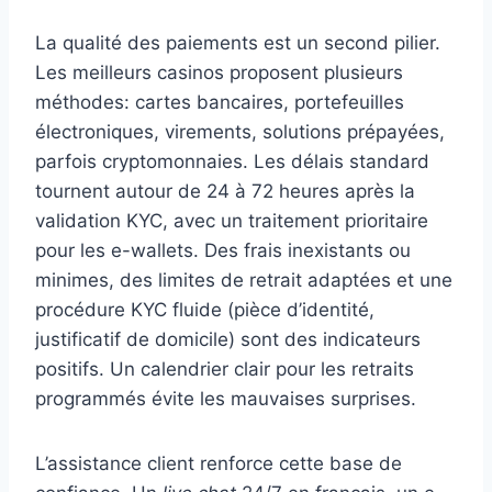
La qualité des paiements est un second pilier.
Les meilleurs casinos proposent plusieurs
méthodes: cartes bancaires, portefeuilles
électroniques, virements, solutions prépayées,
parfois cryptomonnaies. Les délais standard
tournent autour de 24 à 72 heures après la
validation KYC, avec un traitement prioritaire
pour les e-wallets. Des frais inexistants ou
minimes, des limites de retrait adaptées et une
procédure KYC fluide (pièce d’identité,
justificatif de domicile) sont des indicateurs
positifs. Un calendrier clair pour les retraits
programmés évite les mauvaises surprises.
L’assistance client renforce cette base de