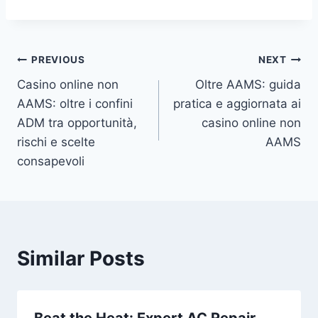
Post
PREVIOUS
NEXT
Casino online non
Oltre AAMS: guida
navigation
AAMS: oltre i confini
pratica e aggiornata ai
ADM tra opportunità,
casino online non
rischi e scelte
AAMS
consapevoli
Similar Posts
Beat the Heat: Expert AC Repair