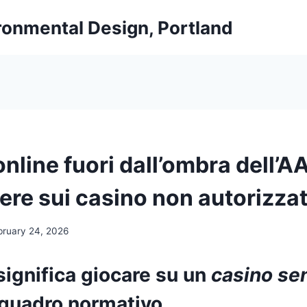
ironmental Design, Portland
nline fuori dall’ombra dell’
ere sui casino non autorizzat
bruary 24, 2026
ignifica giocare su un
casino s
l quadro normativo