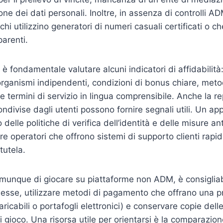
ione dei dati personali. Inoltre, in assenza di controlli A
chi utilizzino generatori di numeri casuali certificati o ch
parenti.
hi è fondamentale valutare alcuni indicatori di affidabilit
 organismi indipendenti, condizioni di bonus chiare, met
i, e termini di servizio in lingua comprensibile. Anche la 
ondivise dagli utenti possono fornire segnali utili. Un a
o delle politiche di verifica dell’identità e delle misure an
re operatori che offrono sistemi di supporto clienti rapidi
tutela.
munque di giocare su piattaforme non ADM, è consigliabi
esse, utilizzare metodi di pagamento che offrano una p
ricabili o portafogli elettronici) e conservare copie dell
i gioco. Una risorsa utile per orientarsi è la comparazione