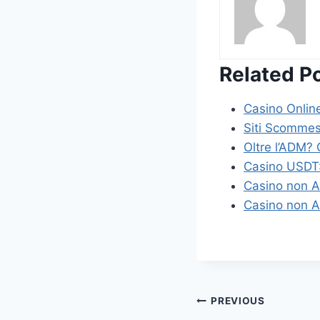
Related P
Casino Onli
Siti Scomme
Oltre l’ADM?
Casino USDT:
Casino non A
Casino non A
Post
PREVIOUS