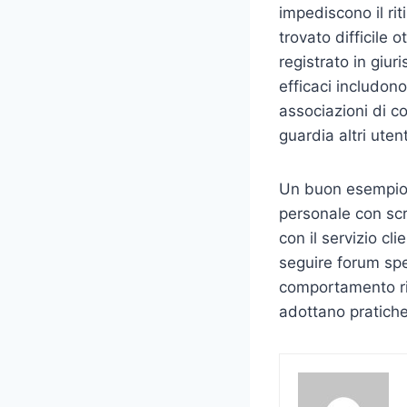
impediscono il rit
trovato difficile 
registrato in giur
efficaci includono
associazioni di c
guardia altri utent
Un buon esempio 
personale con scr
con il servizio cl
seguire forum spec
comportamento rip
adottano pratiche t