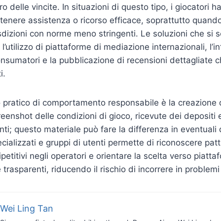
iro delle vincite. In situazioni di questo tipo, i giocatori
ottenere assistenza o ricorso efficace, soprattutto quando
isdizioni con norme meno stringenti. Le soluzioni che si s
 l’utilizzo di piattaforme di mediazione internazionali, l’i
onsumatori e la pubblicazione di recensioni dettagliate 
i.
pratico di comportamento responsabile è la creazione d
eenshot delle condizioni di gioco, ricevute dei depositi
ienti; questo materiale può fare la differenza in eventuali 
ializzati e gruppi di utenti permette di riconoscere patt
etitivi negli operatori e orientare la scelta verso piatt
rasparenti, riducendo il rischio di incorrere in problemi ir
Wei Ling Tan