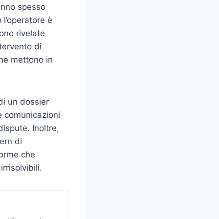
 hanno spesso
 l’operatore è
ono rivelate
ntervento di
che mettono in
i un dossier
 e comunicazioni
dispute. Inoltre,
ern di
aforme che
risolvibili.