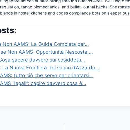
Singapore fintech auditor biking through Buenos Aires. Wei Ling dem
regulation, tango biomechanics, and bullet-journal hacks. She roast
blends in hostel kitchens and codes compliance bots on sleeper bus
osts:
ne Non AAMS: La Guida Completa per…
sse Non AAMS: Opportunità Nascoste,…
 Cosa sapere davvero sui cosiddetti…
 La Nuova Frontiera del Gioco d’Azzardo…
AMS: tutto ciò che serve per orientarsi…
AMS “legali”: capire davvero cosa è…