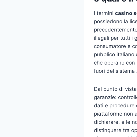
I termini
casino 
possiedono la lic
precedentemente
illegali per tutti
consumatore e conf
pubblico italiano
che operano con li
fuori del sistem
Dal punto di vist
garanzie: controll
dati e procedure c
piattaforme non au
dichiarare, e le 
distinguere tra op