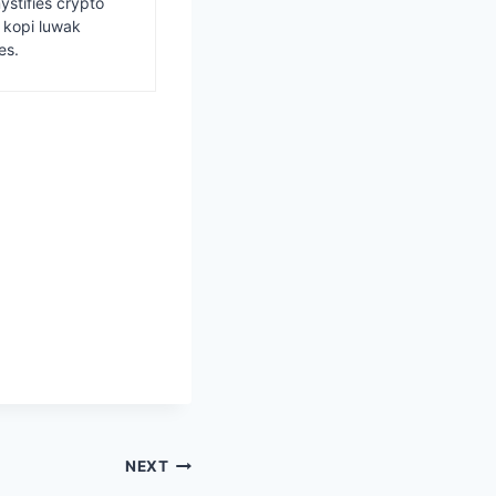
ystifies crypto
s kopi luwak
es.
NEXT