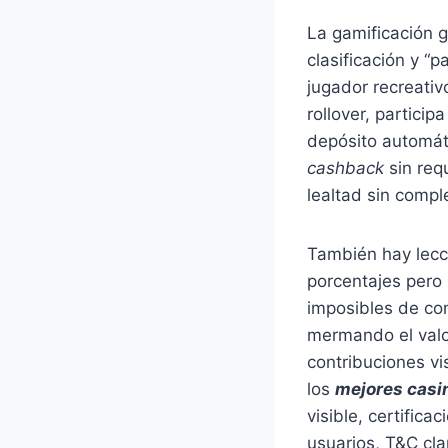
La gamificación g
clasificación y 
jugador recreativ
rollover, partici
depósito automáti
cashback
sin req
lealtad sin compl
También hay lecc
porcentajes per
imposibles de com
mermando el valor
contribuciones vi
los
mejores casi
visible, certific
usuarios, T&C cla