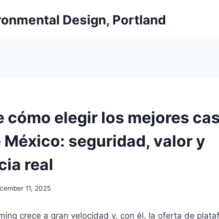
ironmental Design, Portland
 cómo elegir los mejores ca
 México: seguridad, valor y
ia real
cember 11, 2025
ing crece a gran velocidad y, con él, la oferta de plat