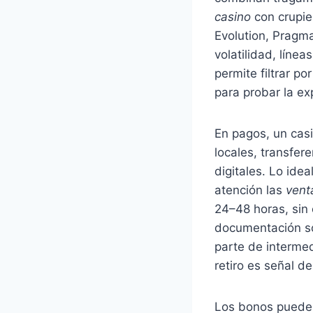
casino
con crupie
Evolution, Pragma
volatilidad, líne
permite filtrar p
para probar la ex
En pagos, un cas
locales, transfer
digitales. Lo ide
atención las
vent
24–48 horas, sin 
documentación sol
parte de intermed
retiro es señal d
Los bonos pueden 