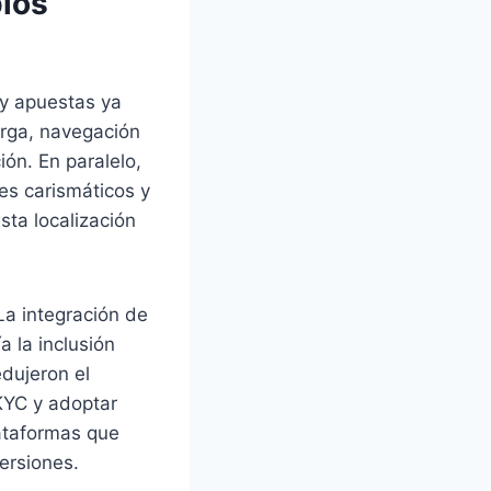
los
 y apuestas ya
rga, navegación
ón. En paralelo,
es carismáticos y
sta localización
La integración de
 la inclusión
edujeron el
KYC y adoptar
lataformas que
ersiones.