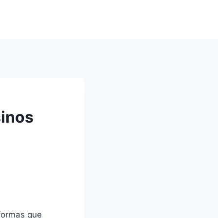
sinos
aformas que