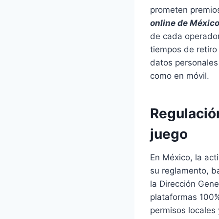
prometen premios,
online de Méxic
de cada operador:
tiempos de retiro
datos personales
como en móvil.
Regulación
juego
En México, la act
su reglamento, ba
la Dirección Gen
plataformas 100% 
permisos locales 