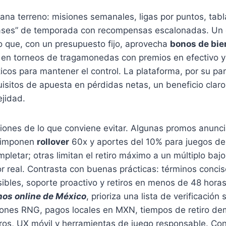
ana terreno: misiones semanales, ligas por puntos, tab
“pases” de temporada con recompensas escalonadas. Un c
o que, con un presupuesto fijo, aprovecha
bonos de bie
pa en torneos de tragamonedas con premios en efectivo y
cos para mantener el control. La plataforma, por su par
uisitos de apuesta en pérdidas netas, un beneficio clar
ejidad.
iones de lo que conviene evitar. Algunas promos anunc
o imponen
rollover
60x y aportes del 10% para juegos de
pletar; otras limitan el retiro máximo a un múltiplo baj
 real. Contrasta con buenas prácticas: términos concis
sibles, soporte proactivo y retiros en menos de 48 horas
nos online de México
, prioriza una lista de verificación 
aciones RNG, pagos locales en MXN, tiempos de retiro d
ros, UX móvil y herramientas de juego responsable. Con 