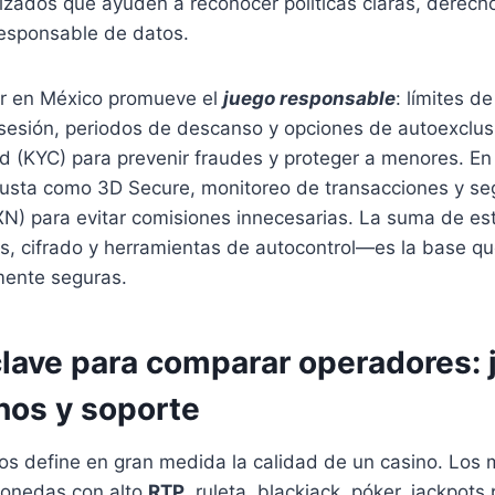
lizados que ayuden a reconocer políticas claras, derec
responsable de datos.
r en México promueve el
juego responsable
: límites d
 sesión, periodos de descanso y opciones de autoexclu
ad (KYC) para prevenir fraudes y proteger a menores. E
busta como 3D Secure, monitoreo de transacciones y s
N) para evitar comisiones innecesarias. La suma de es
ías, cifrado y herramientas de autocontrol—es la base qu
mente seguras.
clave para comparar operadores: 
nos y soporte
os define en gran medida la calidad de un casino. Los 
onedas con alto
RTP
, ruleta, blackjack, póker, jackpots