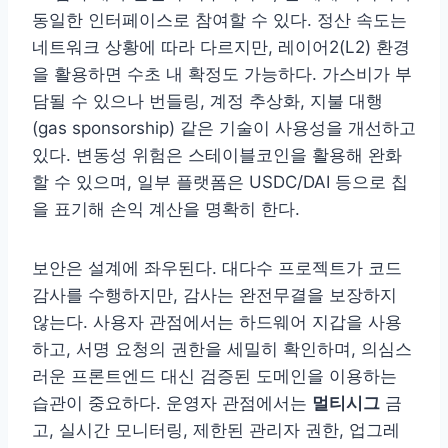
동일한 인터페이스로 참여할 수 있다. 정산 속도는
네트워크 상황에 따라 다르지만, 레이어2(L2) 환경
을 활용하면 수초 내 확정도 가능하다. 가스비가 부
담될 수 있으나 번들링, 계정 추상화, 지불 대행
(gas sponsorship) 같은 기술이 사용성을 개선하고
있다. 변동성 위험은 스테이블코인을 활용해 완화
할 수 있으며, 일부 플랫폼은 USDC/DAI 등으로 칩
을 표기해 손익 계산을 명확히 한다.
보안은 설계에 좌우된다. 대다수 프로젝트가 코드
감사를 수행하지만, 감사는 완전무결을 보장하지
않는다. 사용자 관점에서는 하드웨어 지갑을 사용
하고, 서명 요청의 권한을 세밀히 확인하며, 의심스
러운 프론트엔드 대신 검증된 도메인을 이용하는
습관이 중요하다. 운영자 관점에서는
멀티시그
금
고, 실시간 모니터링, 제한된 관리자 권한, 업그레