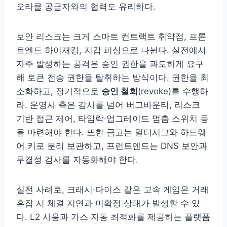
오라클 공급자와의 협력도 유리하다.
보안 리스크는 크게 스마트 컨트랙트 취약점, 프론
트엔드 하이재킹, 지갑 피싱으로 나뉜다. 실전에서
자주 발생하는 공격은 승인 권한을 과도하게 요구
해 토큰 전송 권한을 탈취하는 방식이다. 권한을 최
소화하고, 정기적으로
승인 철회
(revoke)를 수행하
라. 운영사 측은 감사를 넘어 버그바운티, 리스크
기반 접근 제어, 타임락·업그레이드 멈춤 스위치 등
을 마련해야 한다. 또한 금고는 멀티시그와 하드웨
어 키로 분리 보관하고, 프런트엔드는 DNS 보안과
무결성 검사를 자동화해야 한다.
실전 사례로, 크래시·다이스 같은 고속 게임은 거래
혼잡 시 체결 지연과 미확정 상태가 발생할 수 있
다. L2 사용과 가스 자동 최적화를 제공하는 플랫폼