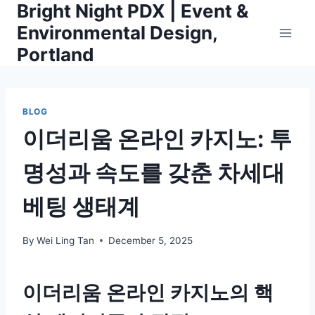
Bright Night PDX | Event &
Skip
to
Environmental Design,
content
Portland
BLOG
이더리움 온라인 카지노: 투
명성과 속도를 갖춘 차세대
베팅 생태계
By
Wei Ling Tan
December 5, 2025
이더리움 온라인 카지노의 핵