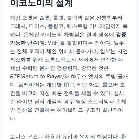
이코노미의 설계
게임 포맷은 슬롯, 룰렛, 블랙잭 같은 전통형부터
크래시, 다이스, 플링코, 퀘스트형 미니게임까지 폭
넓다. 온체인 카지노의 차별점은 결과 생성에
검증
가능한 난수
(예: VRF)를 결합한다는 점이다. 일부
는 전체 로직이 체인 위에서 돌아가며, 일부는 지연
최소화를 위해 프론트엔드와 서버에서 연산한 뒤
핵심 수학만 온체인 검증한다. 중요한 것은
RTP(Return to Player)
와 하우스 엣지의 투명 공개
다. 플레이어는 게임별 RTP, 베팅 한도, 롤오버 조
건을 비교해 자산 배분 전략을 세울 수 있다. 실시
간 라이브 딜러 게임의 경우 영상 스트리밍과 온체
인 정산을 연결하는 하이브리드 구조가 일반적이
다.
보너스 구조는 사용자 유입과 유지의 핵심이다. 환