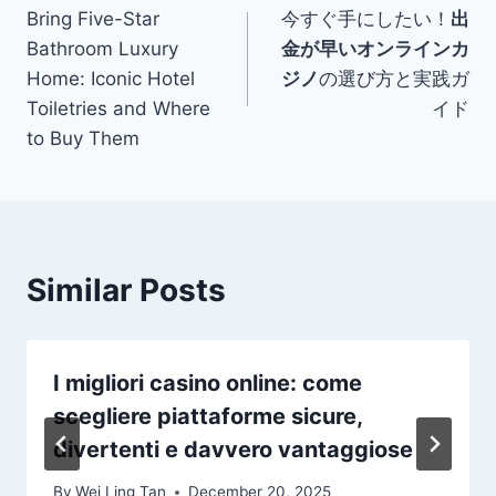
Bring Five-Star
今すぐ手にしたい！
出
navigation
Bathroom Luxury
金が早いオンラインカ
Home: Iconic Hotel
ジノ
の選び方と実践ガ
Toiletries and Where
イド
to Buy Them
Similar Posts
I migliori casino online: come
scegliere piattaforme sicure,
divertenti e davvero vantaggiose
By
Wei Ling Tan
December 20, 2025