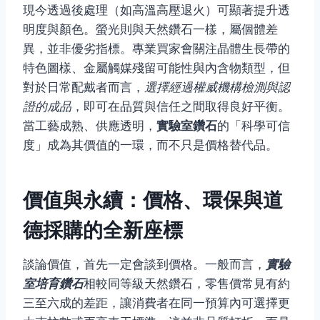
現今透過後處理（如高溫高壓退火）可顯著提升透
明度與顏色。螢光則與天然鑽石一樣，屬個體差
異，並非優劣指標。專業買家會關注晶體生長帶的
特色圖樣、金屬觸媒殘留可能性與內含物類型，但
對於日常配戴者而言，
選擇經過權威機構檢測與認
證的成品
，即可在品質與信任之間取得良好平衡。
當工藝成熟、供應透明，
實驗室鑽石
的「科學可信
度」成為其價值的一環，而不只是價格替代品。
價值與永續：價格、環保與道
德採購的全新座標
談論價值，首先一定會談到價格。一般而言，
實驗
室培育鑽石
相較同等級天然鑽石，零售價常見有約
三至六成的差距，讓消費者在同一預算內可選擇更