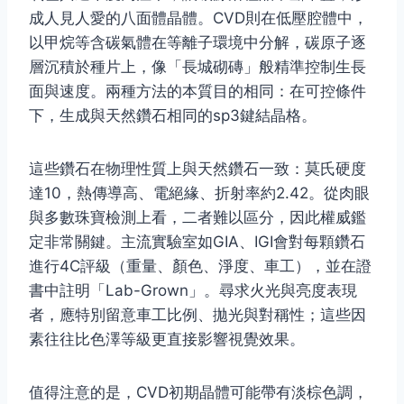
成人見人愛的八面體晶體。CVD則在低壓腔體中，
以甲烷等含碳氣體在等離子環境中分解，碳原子逐
層沉積於種片上，像「長城砌磚」般精準控制生長
面與速度。兩種方法的本質目的相同：在可控條件
下，生成與天然鑽石相同的sp3鍵結晶格。
這些鑽石在物理性質上與天然鑽石一致：莫氏硬度
達10，熱傳導高、電絕緣、折射率約2.42。從肉眼
與多數珠寶檢測上看，二者難以區分，因此權威鑑
定非常關鍵。主流實驗室如GIA、IGI會對每顆鑽石
進行4C評級（重量、顏色、淨度、車工），並在證
書中註明「Lab-Grown」。尋求火光與亮度表現
者，應特別留意車工比例、拋光與對稱性；這些因
素往往比色澤等級更直接影響視覺效果。
值得注意的是，CVD初期晶體可能帶有淡棕色調，