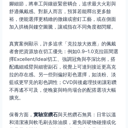
腳細節，將車工與鑲嵌緊密耦合，追求最大火彩與
舒適佩戴感。對新人而言，預算若能釋出更多餘
裕，便能選擇更精緻的微鑲或密釘工藝，或在側面
加入拱橋與鏤空圖騰，讓戒指在不同角度都閃耀。
真實案例顯示，許多追求「克拉放大效應」的佩戴
者會把資源放在切工優先：例如0.9–1.0克拉區間選
擇Excellent/Ideal切工、強調冠角與亭深比例，搭
配纖細戒臂與細密副石，視覺上可達到接近更高克
拉的存在感。另一些則偏好彩色選擇，如淡粉、淡
藍或更罕見的彩色調性；CVD與後處理技術讓彩鑽
不再遙不可及，使晚宴與時尚場合的配搭選項大幅
擴充。
保養方面，
實驗室鑽石
與天然鑽石無異：日常以溫
和清潔液與軟毛刷去除油膜，避免與硬物碰撞或化