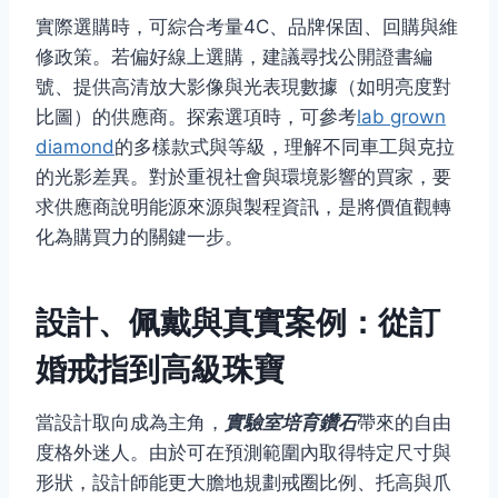
實際選購時，可綜合考量4C、品牌保固、回購與維
修政策。若偏好線上選購，建議尋找公開證書編
號、提供高清放大影像與光表現數據（如明亮度對
比圖）的供應商。探索選項時，可參考
lab grown
diamond
的多樣款式與等級，理解不同車工與克拉
的光影差異。對於重視社會與環境影響的買家，要
求供應商說明能源來源與製程資訊，是將價值觀轉
化為購買力的關鍵一步。
設計、佩戴與真實案例：從訂
婚戒指到高級珠寶
當設計取向成為主角，
實驗室培育鑽石
帶來的自由
度格外迷人。由於可在預測範圍內取得特定尺寸與
形狀，設計師能更大膽地規劃戒圈比例、托高與爪