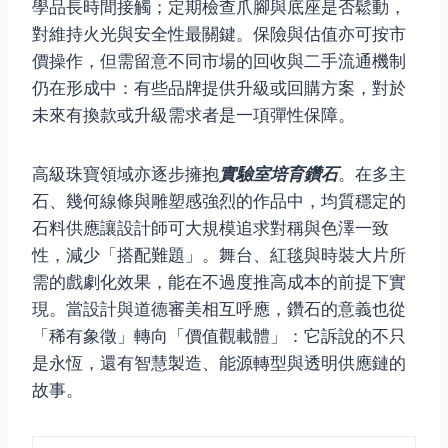
學品長時間接觸；定期檢查爪腳與底座是否鬆動，
對維持火光與安全性最關鍵。保險與估值亦可按市
價操作，但需留意不同市場的回收與二手流通機制
仍在形成中：有些品牌提供升級或回購方案，對於
未來有換款或升級需求者是一項彈性保障。
高級珠寶領域亦逐步擁抱
實驗室培育鑽石
。在多主
石、幾何線條與雕塑感強烈的作品中，均質穩定的
石料供應讓設計師可大規模追求對稱與色澤一致
性，減少「搭配難題」。舞台、紅毯與時裝大片所
需的戲劇化效果，能在不過度推高成本的前提下實
現。當設計與道德審美相互呼應，鑽石的意義也從
「稀有象徵」轉向「價值觀載體」：它訴說的不只
是永恆，還有智慧製造、能源轉型與透明供應鏈的
故事。