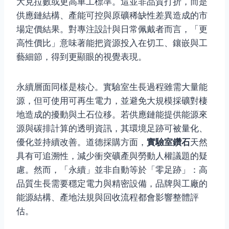
大克拉數或更高車工標準。這並非品質打折，而是
供應鏈結構、產能可控與原礦稀缺性差異造成的市
場定價結果。對專注設計與日常佩戴者而言，「更
高性價比」意味著能把資源投入在切工、鑲嵌與工
藝細節，得到更顯眼的視覺表現。
永續層面同樣是核心。實驗室生長過程雖需大量能
源，但可使用可再生電力，並避免大規模採礦對棲
地造成的擾動與土石位移。若供應鏈能提供能源來
源與碳排計算的透明資訊，其環境足跡可被量化、
優化並持續改善。道德採購方面，
實驗室鑽石
天然
具有可追溯性，減少衝突礦產與勞動人權議題的疑
慮。然而，「永續」並非自動等於「零足跡」：高
品質生長需要穩定電力與精密設備，品牌與工廠的
能源結構、產地法規與回收流程都會影響整體評
估。