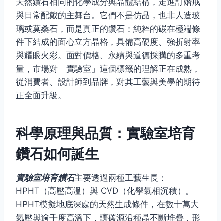
天然鑽石相同的化學成分與晶體結構，走進訂婚戒
與日常配戴的主舞台。它們不是仿品，也非人造玻
璃或莫桑石，而是真正的鑽石：純粹的碳在極端條
件下結成的面心立方晶格，具備高硬度、強折射率
與耀眼火彩。面對價格、永續與道德採購的多重考
量，市場對「實驗室」這個標籤的理解正在成熟，
從消費者、設計師到品牌，對其工藝與美學的期待
正全面升級。
科學原理與品質：實驗室培育
鑽石如何誕生
實驗室培育鑽石
主要透過兩種工藝生長：
HPHT（高壓高溫）與 CVD（化學氣相沉積）。
HPHT模擬地底深處的天然生成條件，在數十萬大
氣壓與逾千度高溫下，讓碳源沿種晶不斷堆疊，形