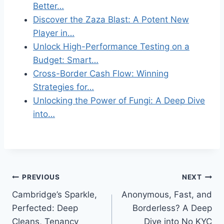
Better…
Discover the Zaza Blast: A Potent New
Player in…
Unlock High-Performance Testing on a
Budget: Smart…
Cross-Border Cash Flow: Winning
Strategies for…
Unlocking the Power of Fungi: A Deep Dive
into…
Post
PREVIOUS
NEXT
Cambridge’s Sparkle,
Anonymous, Fast, and
navigation
Perfected: Deep
Borderless? A Deep
Cleans, Tenancy
Dive into No KYC