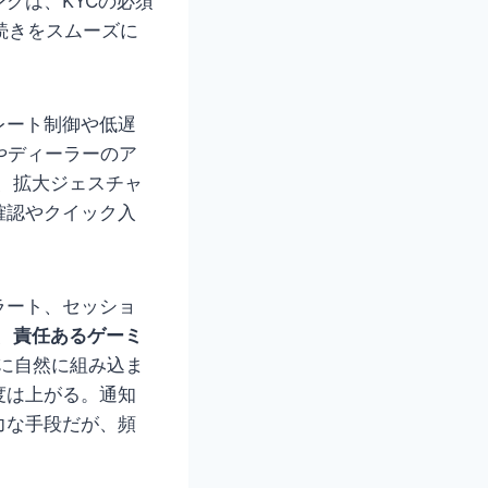
グは、KYCの必須
続きをスムーズに
レート制御や低遅
果やディーラーのア
、拡大ジェスチャ
確認やクイック入
ラート、セッショ
、
責任あるゲーミ
に自然に組み込ま
度は上がる。通知
力な手段だが、頻