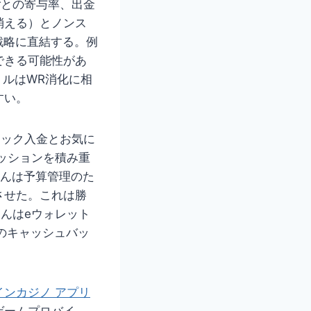
ごとの寄与率、出金
消える）とノンス
戦略に直結する。例
できる可能性があ
トルはWR消化に相
すい。
イック入金とお気に
ッションを積み重
さんは予算管理のた
させた。これは勝
んはeウォレット
のキャッシュバッ
インカジノ アプリ
ゲームプロバイ