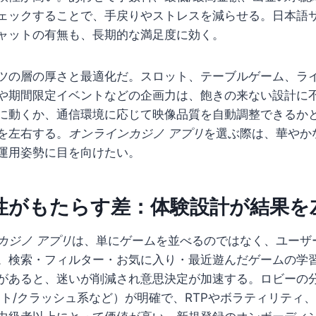
ェックすることで、手戻りやストレスを減らせる。日本語
ャットの有無も、長期的な満足度に効く。
ツの層の厚さと最適化だ。スロット、テーブルゲーム、ラ
や期間限定イベントなどの企画力は、飽きの来ない設計に
に動くか、通信環境に応じて映像品質を自動調整できるか
を左右する。
オンラインカジノ アプリ
を選ぶ際は、華やか
運用姿勢に目を向けたい。
性がもたらす差：体験設計が結果を
カジノ アプリ
は、単にゲームを並べるのではなく、ユーザ
。検索・フィルター・お気に入り・最近遊んだゲームの学
があると、迷いが削減され意思決定が加速する。ロビーの分
ット/クラッシュ系など）が明確で、RTPやボラティリティ