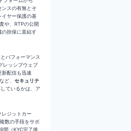
トフォームから
センスの有無とそ
レイヤー保護の基
監査や、RTPの公開
性
の担保に直結す
作性とパフォーマンス
グレッシブウェブ
更新配信も迅速
クなど、
セキュリテ
応しているかは、ア
クレジットカー
、複数の手段をサポ
間（KYC完了後