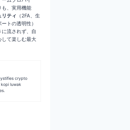
りも、実用機能
ュリティ
（2FA、生
ポートの透明性）
さに流されず、自
心して楽しむ最大
ystifies crypto
s kopi luwak
es.
識