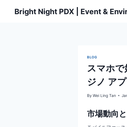
Skip
Bright Night PDX | Event & Env
to
content
BLOG
スマホで
ジノ ア
By
Wei Ling Tan
Ja
市場動向