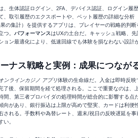
は、生体認証ログイン、2FA、デバイス認証、ログイン履
て、取引履歴のエクスポートや、ベット履歴の詳細な分析
結果の集計）を提供するアプリは、プレイヤーの戦略的判断
立つ。
パフォーマンス
はUXの土台だ。キャッシュ戦略、先
ション最適化により、低速回線でも体験を損なわない設計
ボーナス戦略と実例：成果につなが
オンラインカジノ アプリ
体験の生命線だ。入金は即時反映
の完了後、保留期間を経て処理される。ここで重要なのは、
時間、第三者プロバイダの処理時間が総合的に影響する点
傾向があり、銀行振込は上限が高めで堅実、カードは利便
右される。手数料や為替レート、週末/祝日の反映遅延を事
すい。