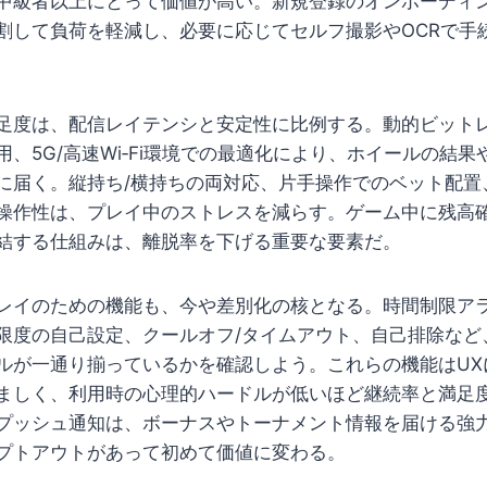
、中級者以上にとって価値が高い。新規登録のオンボーディン
割して負荷を軽減し、必要に応じてセルフ撮影やOCRで手
足度は、配信レイテンシと安定性に比例する。動的ビット
、5G/高速Wi‑Fi環境での最適化により、ホイールの結
に届く。縦持ち/横持ちの両対応、片手操作でのベット配置
操作性は、プレイ中のストレスを減らす。ゲーム中に残高
結する仕組みは、離脱率を下げる重要な要素だ。
レイのための機能も、今や差別化の核となる。時間制限ア
限度の自己設定、クールオフ/タイムアウト、自己排除など
ルが一通り揃っているかを確認しよう。これらの機能はUX
ましく、利用時の心理的ハードルが低いほど継続率と満足
プッシュ通知は、ボーナスやトーナメント情報を届ける強
プトアウトがあって初めて価値に変わる。