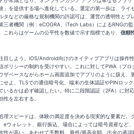
トが常識となり、
オンラインカジノ アプリ
は単なるプラッ
験」を提供する場へ進化している。選定の第一歩は、ライ
ルタなどの厳格な規制機関の許認可は、運営の透明性とプ
三者機関（例：eCOGRA、iTech Labs）によるRNGの
。これらはゲームの公平性を数値で示す指標であり、
信頼
目しよう。iOS/Android向けのネイティブアプリは操
信ポリシーの制約を受けやすい。これに対してPWA（プロ
ウザベースながらホーム画面追加でアプリのように扱え、
にせよ、TLSでの通信暗号化、端末の生体認証やPINロッ
ているかは必ず確認したい。特に二段階認証（2FA）に対
効性を左右する。
処理スピードは、体験の満足度を決める現実的な要素だ。
、eウォレット、銀行振込、場合によっては暗号資産など
軟性が高い。あわせて手数料、最低/最高金額、出金の承認時