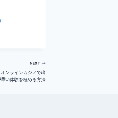
点
NEXT
：オンラインカジノで
出
が早い
体験を極める方法