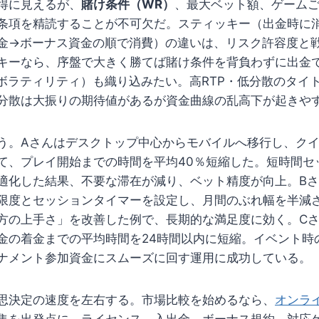
得に見えるが、
賭け条件（WR）
、最大ベット額、ゲーム
条項を精読することが不可欠だ。スティッキー（出金時に
金→ボーナス資金の順で消費）の違いは、リスク許容度と
キーなら、序盤で大きく勝てば賭け条件を背負わずに出金
（ボラティリティ）も織り込みたい。高RTP・低分散のタイ
分散は大振りの期待値があるが資金曲線の乱高下が起きや
う。Aさんはデスクトップ中心からモバイルへ移行し、ク
て、プレイ開始までの時間を平均40％短縮した。短時間セ
適化した結果、不要な滞在が減り、ベット精度が向上。B
限度とセッションタイマーを設定し、月間のぶれ幅を半減
方の上手さ」を改善した例で、長期的な満足度に効く。Cさ
金の着金までの平均時間を24時間以内に短縮。イベント時
ナメント参加資金にスムーズに回す運用に成功している。
思決定の速度を左右する。市場比較を始めるなら、
オンラ
集を出発点に、ライセンス、入出金、ボーナス規約、対応